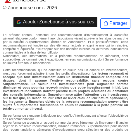
© Zonebourse.com - 2026
Ajouter Zonebourse à vos sources
Partager
Le présent contenu constitue une recommandation d'investissement à caractère
général, élaborée conformément aux dispositions visant à prévenir les abus de marché
par la société Surperformance, éditrice de Zonebourse. Plus particulièrement, cette
recommandation est fondée sur des éléments factuels et exprime une opinion sincère,
complète et équilibrée. Elle s'appuie sur des données internes ou externes, considérées
comme fiables à la date de leur diffusion.
Nonobstant, ces informations, et la présente recommandation en découlant, sont
susceptibles de contenir des inexactitudes, erreurs ou omissions, dont Surperformance
ne saurait être tenue responsable.
Cette recommandation, qui ne constitue en aucun cas un conseil en investissement,
n'est pas forcément adaptée à tous les profils d'investisseur.
Le lecteur reconnait et
accepte que tout investissement dans un instrument financier comporte des
risques, dont il assume l'entière responsabilité, sans recours contre
Surperformance. La valeur des investissements peut augmenter comme
diminuer et vous pourriez recevoir moins que votre investissement initial. Les
investisseurs individuels doivent prendre leurs propres décisions ou demander
des conseils indépendants. Surperformance attire l'attention des investisseurs
sur le fait que, en raison de leur effet de levier et/ou de leur nature optionnelle,
les instruments financiers objets de la présente recommandation peuvent être
sujets à d'importantes fluctuations de cours et conduire à la perte partielle ou
totale du montant investi.
Surperformance s'engage à divulguer tout conflit d'intérêt pouvant affecter l'objectivité de
ses recommandations.
Surperformance a conclu un accord commercial avec l'émetteur de l'instrument financier
objet de la présente recommandation, visant à rémunérer Surperformance pour donner
des recommandations générales d'investissement et/ou sélectionner des produits de