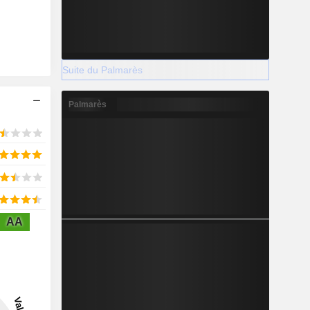
Suite du Palmarès
Palmarès
AA