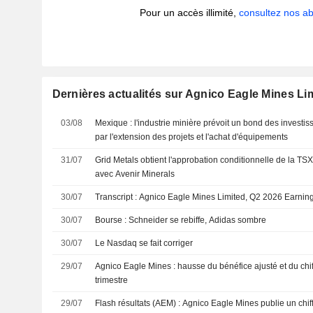
Pour un accès illimité,
consultez nos 
Dernières actualités sur Agnico Eagle Mines Li
03/08
Mexique : l'industrie minière prévoit un bond des investi
par l'extension des projets et l'achat d'équipements
31/07
Grid Metals obtient l'approbation conditionnelle de la TS
avec Avenir Minerals
30/07
Transcript : Agnico Eagle Mines Limited, Q2 2026 Earning
30/07
Bourse : Schneider se rebiffe, Adidas sombre
30/07
Le Nasdaq se fait corriger
29/07
Agnico Eagle Mines : hausse du bénéfice ajusté et du chif
trimestre
29/07
Flash résultats (AEM) : Agnico Eagle Mines publie un chiff