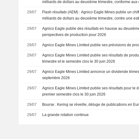
milliards de dollars au deuxième trimestre, conforme aux
29/07
Flash résultats (AEM) : Agnico Eagle Mines publie un chiff
milliards de dollars au deuxième trimestre, contre une es
milliards
29/07
Agnico Eagle publie des résultats en hausse au deuxième 
perspectives de production pour 2026
29/07
Agnico Eagle Mines Limited publie ses prévisions de pro
29/07
Agnico Eagle Mines Limited publie ses résultats de prod
trimestre et le semestre clos le 30 juin 2026
29/07
Agnico Eagle Mines Limited annonce un dividende trimest
septembre 2026
29/07
Agnico Eagle Mines Limited publie ses résultats pour le d
premier semestre clos le 30 juin 2026
29/07
Bourse : Kering se réveille, déluge de publications en Eu
29/07
La grande rotation continue