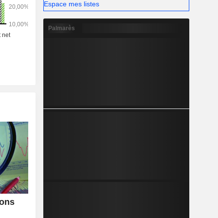
e centrale,
Espace mes listes
Palmarès
zons