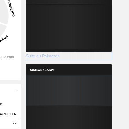
Suite du Palmarès
Devises / Forex
s
at
ACHETER
22