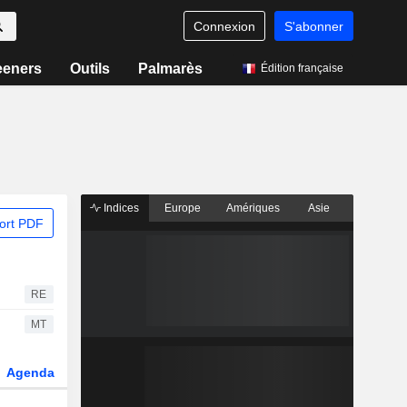
Connexion
S'abonner
eeners
Outils
Palmarès
Édition française
Indices
Europe
Amériques
Asie
ort PDF
RE
MT
Agenda
Secteur
Dérivés
Fonds et ETFs