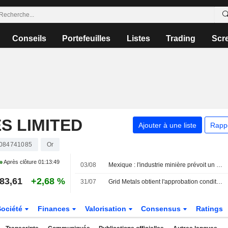
Conseils
Portefeuilles
Listes
Trading
Scr
S LIMITED
Ajouter à une liste
Rapp
084741085
Or
Après clôture
01:13:49
03/08
Mexique : l'industrie minière prévoit un bond des investissements en 2026, portée par l'extension des projets et l'achat d'équipements
83,61
+2,68 %
31/07
Grid Metals obtient l'approbation conditionnelle de la TSXV pour sa coentreprise avec Avenir Minerals
Société
Finances
Valorisation
Consensus
Ratings