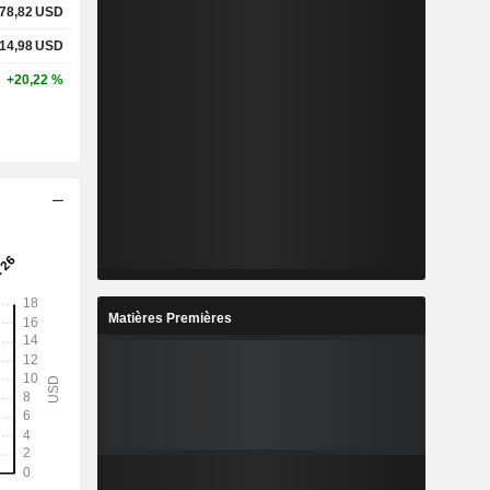
78,82
USD
14,98
USD
+20,22 %
Matières Premières