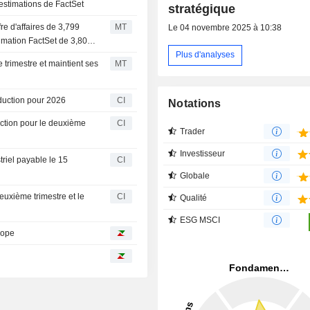
 estimations de FactSet
stratégique
re d'affaires de 3,799
MT
Le 04 novembre 2025 à 10:38
timation FactSet de 3,803
Plus d'analyses
trimestre et maintient ses
MT
duction pour 2026
CI
Notations
uction pour le deuxième
CI
Trader
Investisseur
riel payable le 15
CI
Globale
euxième trimestre et le
CI
Qualité
ESG MSCI
rope