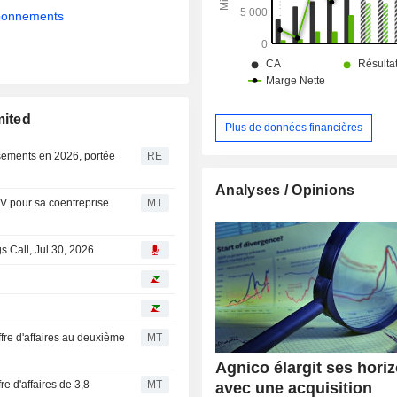
ceinture de roches vertes de Laponi
abonnements
au nord de la Finlande.
mited
Plus de données financières
ssements en 2026, portée
RE
Analyses / Opinions
XV pour sa coentreprise
MT
s Call, Jul 30, 2026
fre d'affaires au deuxième
MT
Agnico élargit ses hori
re d'affaires de 3,8
MT
avec une acquisition