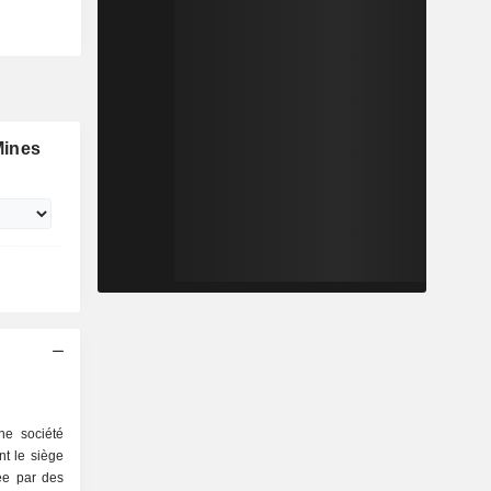
Mines
ne société
nt le siège
ée par des