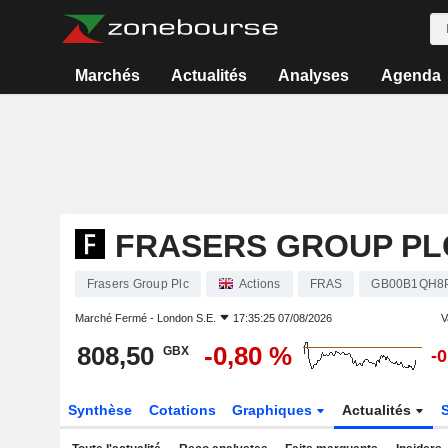
Marchés
Actualités
Analyses
Agenda
FRASERS GROUP PL
Frasers Group Plc
Actions
FRAS
GB00B1QH8
Marché Fermé -
London S.E.
17:35:25 07/08/2026
V
808,50
-0,80 %
GBX
-
Synthèse
Cotations
Graphiques
Actualités