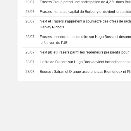
29/07
Frasers Group prend une participation de 4,2 % dans Bu
28/07
Frasers monte au capital de Burberry et devient le troisi
28/07
Next et Frasers s'apprêtent à soumettre des offres de rac
Harvey Nichols
28/07
Frasers annonce que son offre sur Hugo Boss est désorma
le feu vert de l'UE
28/07
Next plc et Frasers parmi les repreneurs pressentis pour
28/07
L'offre de Frasers sur Hugo Boss devient inconditionnelle 
28/07
Bourse : Safran et Orange assurent, pas Biomérieux ni Ph