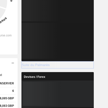
s
Suite du Palmarès
at
Devises / Forex
NSERVER
6
8,085
GBP
8,083
GBP