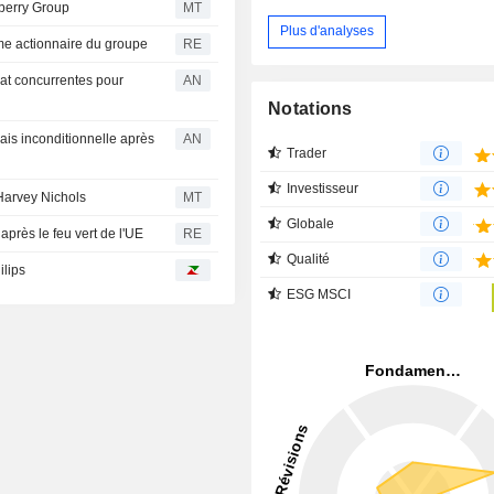
rberry Group
MT
Plus d'analyses
ème actionnaire du groupe
RE
hat concurrentes pour
AN
Notations
is inconditionnelle après
AN
Trader
Investisseur
 Harvey Nichols
MT
Globale
après le feu vert de l'UE
RE
Qualité
ilips
ESG MSCI