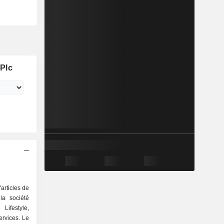
Plc
articles de
la société
Lifestyle,
ervices. Le