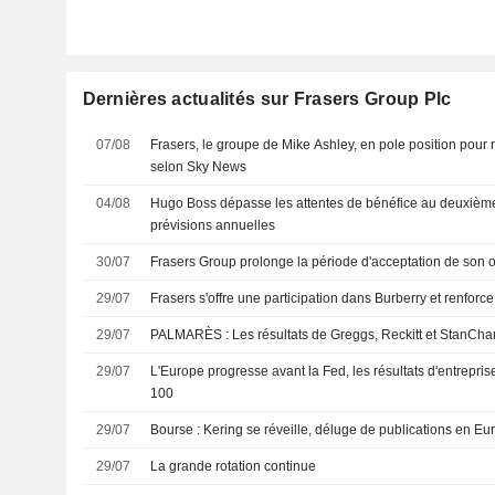
Dernières actualités sur Frasers Group Plc
07/08
Frasers, le groupe de Mike Ashley, en pole position pour 
selon Sky News
04/08
Hugo Boss dépasse les attentes de bénéfice au deuxième 
prévisions annuelles
30/07
Frasers Group prolonge la période d'acceptation de son 
29/07
Frasers s'offre une participation dans Burberry et renforc
29/07
PALMARÈS : Les résultats de Greggs, Reckitt et StanCha
29/07
L'Europe progresse avant la Fed, les résultats d'entrepri
100
29/07
Bourse : Kering se réveille, déluge de publications en Eu
29/07
La grande rotation continue