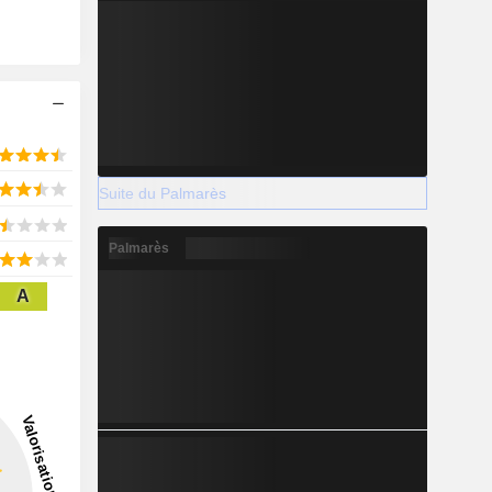
Suite du Palmarès
Palmarès
A