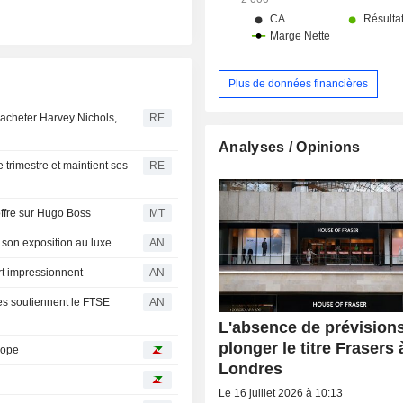
perçus sur les montants avancés a
bénéficiant d’un crédit à la consomma
Plus de données financières
racheter Harvey Nichols,
RE
Analyses / Opinions
trimestre et maintient ses
RE
offre sur Hugo Boss
MT
e son exposition au luxe
AN
rt impressionnent
AN
ses soutiennent le FTSE
AN
L'absence de prévisions
plonger le titre Frasers 
rope
Londres
Le 16 juillet 2026 à 10:13