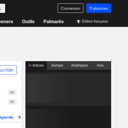
Connexion
S'abonner
eeners
Outils
Palmarès
Édition française
Indices
Europe
Amériques
Asie
ort PDF
RE
RE
Agenda
Secteur
Dérivés
Fonds et ETFs