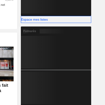
ux clients
tion.
Espace mes listes
Palmarès
 fait
à