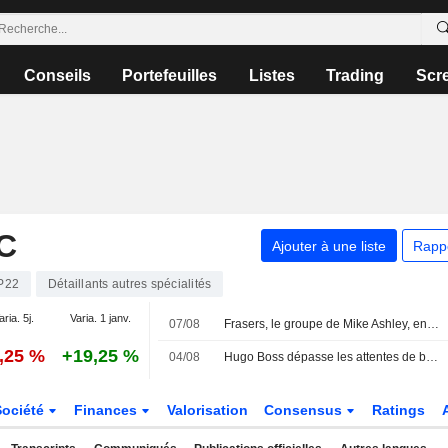
Conseils
Portefeuilles
Listes
Trading
Scr
C
Ajouter à une liste
Rapp
P22
Détaillants autres spécialités
aria. 5j.
Varia. 1 janv.
07/08
Frasers, le groupe de Mike Ashley, en pole position pour racheter Harvey Nichols, selon Sky News
0,25 %
+19,25 %
04/08
Hugo Boss dépasse les attentes de bénéfice au deuxième trimestre et maintient ses prévisions annuelles
Société
Finances
Valorisation
Consensus
Ratings