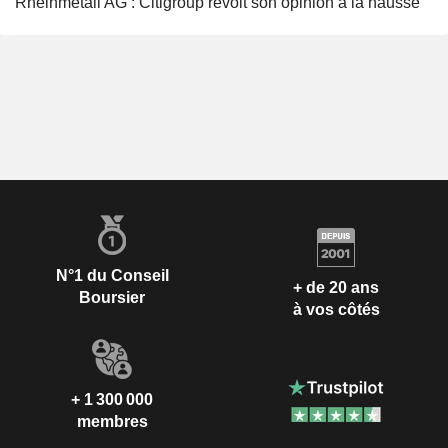
Rheinmetall AG : Citigroup revoit son opinion à la hausse
N°1 du Conseil
+ de 20 ans
Boursier
à vos côtés
+ 1 300 000
membres