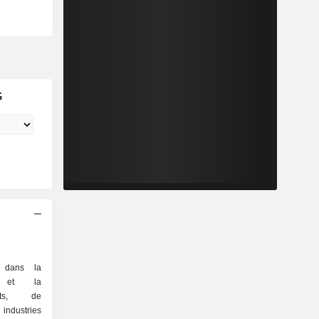
G
é dans la
on et la
ents, de
 industries