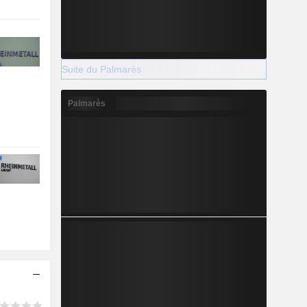
Suite du Palmarès
Palmarès