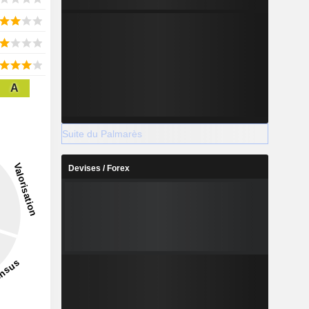
A
Suite du Palmarès
Devises / Forex