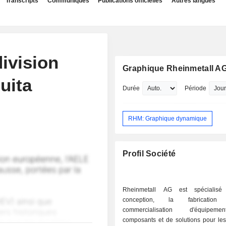
Transcripts
Communiqués
Publications officielles
Autres langues
ivision
Graphique Rheinmetall A
uita
Durée
Période
RHM: Graphique dynamique
Profil Société
Rheinmetall AG est spécialis
conception, la fabricati
commercialisation d'équipem
composants et de solutions pour les