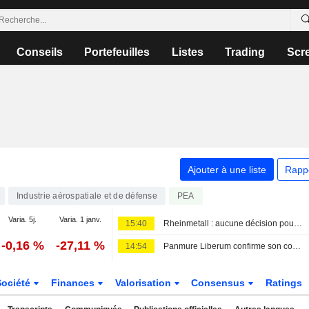
Conseils
Portefeuilles
Listes
Trading
Scr
Ajouter à une liste
Rapp
Industrie aérospatiale et de défense
PEA
Varia. 5j.
Varia. 1 janv.
15:40
Rheinmetall : aucune décision pour l'heure concernant l'acquisition du chantier naval GNYK
-0,16 %
-27,11 %
14:54
Panmure Liberum confirme son conseil sur Rheinmetall
Société
Finances
Valorisation
Consensus
Ratings