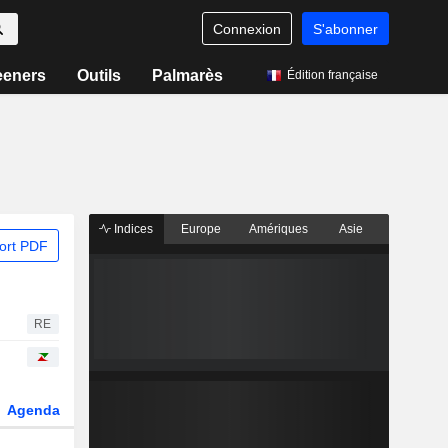
Connexion
S'abonner
eeners
Outils
Palmarès
Édition française
Indices
Europe
Amériques
Asie
ort PDF
RE
Agenda
Secteur
Dérivés
Fonds et ETFs