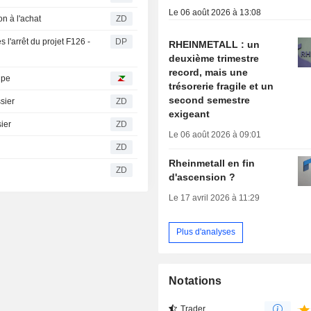
Le 06 août 2026 à 13:08
ation à l'achat
ZD
s l'arrêt du projet F126 -
DP
RHEINMETALL : un
deuxième trimestre
record, mais une
upe
trésorerie fragile et un
second semestre
ossier
ZD
exigeant
ssier
ZD
Le 06 août 2026 à 09:01
ZD
Rheinmetall en fin
ZD
d'ascension ?
Le 17 avril 2026 à 11:29
Plus d'analyses
Notations
Trader