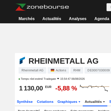
Marchés
Actualités
Analyses
Agenda
RHEINMETALL AG
Rheinmetall AG
Actions
RHM
DE0007030009
Temps réel estimé
Tradegate
15:54:47 06/08/2026
1 130,00
-5,88 %
EUR
Synthèse
Cotations
Graphiques
Actualités