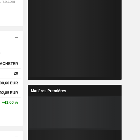
s
at
ACHETER
20
200,60
EUR
Matières Premières
692,85
EUR
+41,00 %