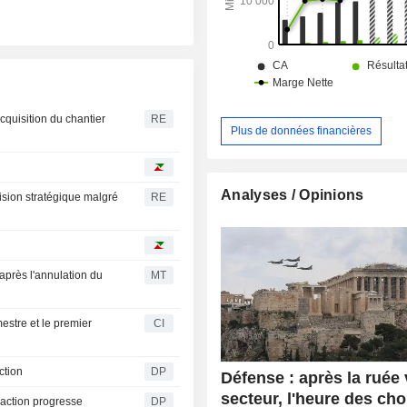
(6,1%).
cquisition du chantier
RE
Plus de données financières
Analyses / Opinions
cision stratégique malgré
RE
après l'annulation du
MT
estre et le premier
CI
ction
DP
Défense : après la ruée 
secteur, l'heure des cho
'action progresse
DP