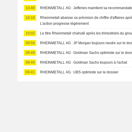
10:48
RHEINMETALL AG : Jefferies maintient sa recommand
10:18
Rheinmetall abaisse sa prévision de chiffre d'affaires aprè
L'action progresse légèrement
10:02
Le titre Rheinmetall chahuté après les trimestriels du gro
09:59
RHEINMETALL AG : JP Morgan toujours neutre sur le d
09:49
RHEINMETALL AG : Goldman Sachs optimiste sur le do
09:49
RHEINMETALL AG : Goldman Sachs toujours à l'achat
09:41
RHEINMETALL AG : UBS optimiste sur le dossier