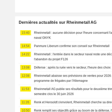
Dernières actualités sur Rheinmetall AG
15:40
Rheinmetall : aucune décision pour l'heure concernant l'a
naval GNYK
14:54
Panmure Liberum confirme son conseil sur Rheinmetall
14:22
Rheinmetall : l'entrée dans le secteur naval reste une dé
l'abandon du projet F126
13:08
Défense : après la ruée vers le secteur, l'heure des choix
12:08
Rheinmetall abaisse ses prévisions de ventes pour 2026 
programme de frégates par l'Allemagne
11:53
Rheinmetall AG publie ses résultats pour le deuxième trim
semestre clos le 30 juin 2026
11:26
Renk et Hensoldt s'envolent, Rheinmetall cherche sa dire
10:50
Renk remplit ses objectifs grâce au boom de la défense, l