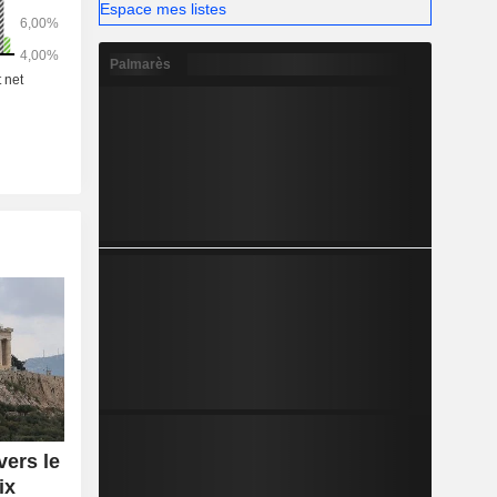
Espace mes listes
Palmarès
vers le
ix