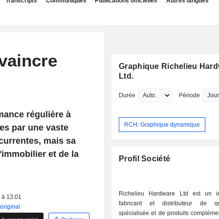
Transcripts
Communiqués
Publications officielles
Autres langues
vaincre
Graphique Richelieu Har
Ltd.
Durée
Période
mance régulière à
RCH: Graphique dynamique
es par une vaste
currentes, mais sa
'immobilier et de la
Profil Société
Richelieu Hardware Ltd est un im
 à 13:01
fabricant et distributeur de qui
'original
spécialisée et de produits compléme