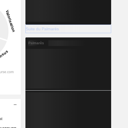
Suite du Palmarès
Palmarès
s
at