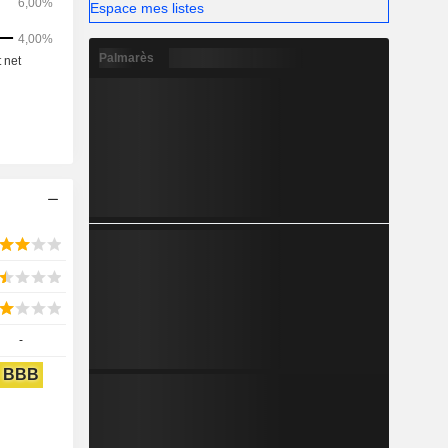
ur mesure,
Espace mes listes
mérisation
Palmarès
-
BBB