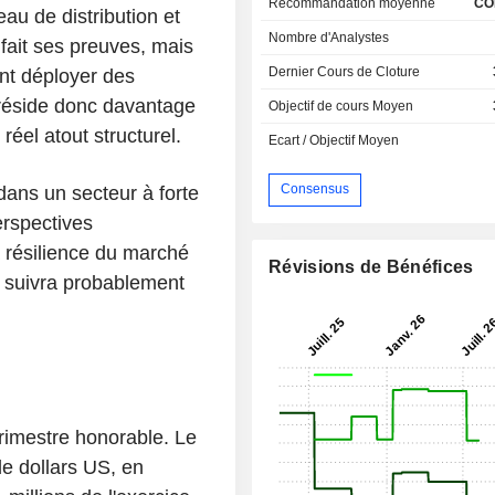
Recommandation moyenne
CO
au de distribution et
Nombre d'Analystes
 fait ses preuves, mais
Dernier Cours de Cloture
ent déployer des
l réside donc davantage
Objectif de cours Moyen
éel atout structurel.
Ecart / Objectif Moyen
Consensus
 dans un secteur à forte
erspectives
a résilience du marché
Révisions de Bénéfices
eu suivra probablement
rimestre honorable. Le
 de dollars US, en