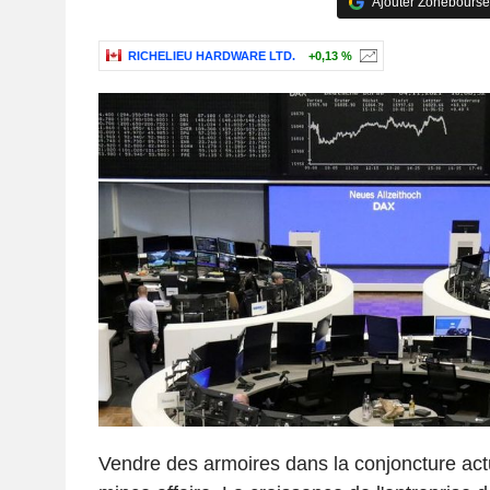
Ajouter Zonebourse
RICHELIEU HARDWARE LTD.
+0,13 %
Vendre des armoires dans la conjoncture actu