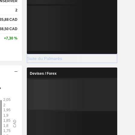
NSERVER
2
35,88
CAD
38,50
CAD
+7,30 %
Suite du Palmarès
Devises / Forex