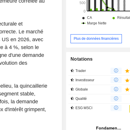
 demeure corrélée au
fenêtres, ainsi que des produits s
notamment grâce à un centre de nu
tridimensionnelle (3D).
ecturale et
correcte. Le marché
rs US en 2026, avec
Plus de données financières
e à 4 %, selon le
igne d'une demande
Notations
évolution des
Trader
Investisseur
ieu, la quincaillerie
Globale
segment stable,
Qualité
fois, la demande
ESG MSCI
x d'intérêt grimpent,