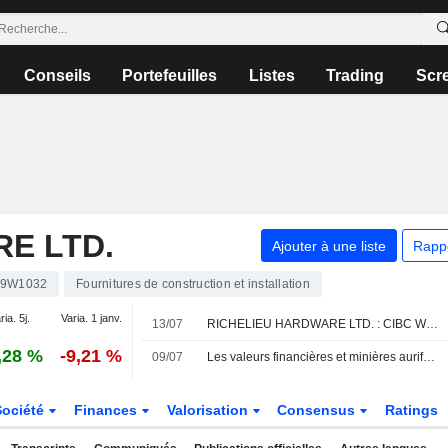
Conseils
Portefeuilles
Listes
Trading
Scr
E LTD.
Ajouter à une liste
Rapp
29W1032
Fournitures de construction et installation
ria. 5j.
Varia. 1 janv.
13/07
RICHELIEU HARDWARE LTD. : CIBC World Markets confirme sa recommandation neutre
,28 %
-9,21 %
09/07
Les valeurs financières et minières aurifères portent le rebond du TSX
Société
Finances
Valorisation
Consensus
Ratings