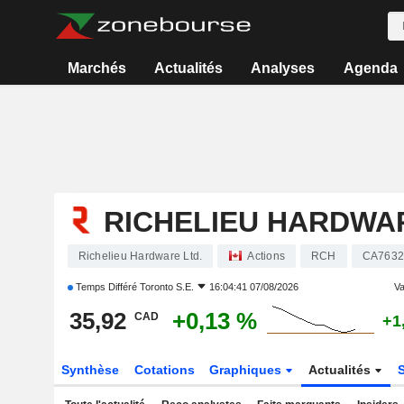
Marchés
Actualités
Analyses
Agenda
RICHELIEU HARDWAR
Richelieu Hardware Ltd.
Actions
RCH
CA763
Temps Différé
Toronto S.E.
16:04:41 07/08/2026
Va
35,92
+0,13 %
CAD
+1
Synthèse
Cotations
Graphiques
Actualités