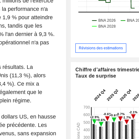
millions de l'exercice
s la performance n'a
 1,9 % pour atteindre
ns, tandis que les
 l'an dernier à 9,3 %.
 opérationnel n'a pas
Révisions des estimations
 résultats. La
Chiffre d'affaires trimestrie
nis (11,3 %), alors
Taux de surprise
3,4 %). Ce mix a
e également que le
plein régime.
e dollars US, en hausse
née précédente. Les
revenus, sans expansion