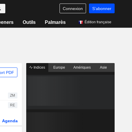
Connexion
S'abonner
eeners
Outils
Palmarès
Édition française
Indices
Europe
Amériques
Asie
ort PDF
ZM
RE
Agenda
Secteur
Dérivés