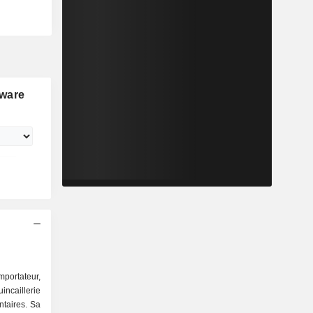
dware
portateur,
ncaillerie
ntaires. Sa