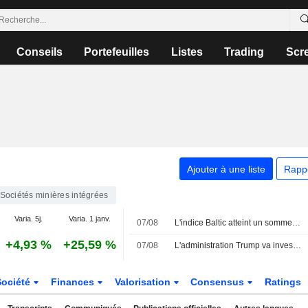
Conseils
Portefeuilles
Listes
Trading
Scr
Ajouter à une liste
Rapp
Sociétés minières intégrées
Varia. 5j.
Varia. 1 janv.
07/08
L'indice Baltic atteint un sommet de plus de deux mois et enregistre un gain hebdomadaire
+4,93 %
+25,59 %
07/08
L'administration Trump va investir 3 milliards de dollars dans des projets miniers pour renforcer les chaînes d'approvisionnement de la défense américaine
Société
Finances
Valorisation
Consensus
Ratings