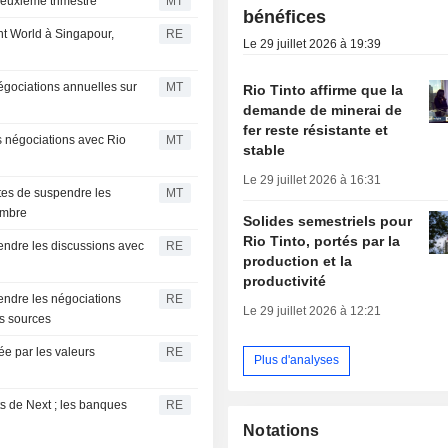
deuxième trimestre
MT
bénéfices
t World à Singapour,
RE
Le 29 juillet 2026 à 19:39
égociations annuelles sur
MT
Rio Tinto affirme que la
demande de minerai de
fer reste résistante et
s négociations avec Rio
MT
stable
Le 29 juillet 2026 à 16:31
tes de suspendre les
MT
embre
Solides semestriels pour
Rio Tinto, portés par la
ndre les discussions avec
RE
production et la
productivité
ndre les négociations
RE
Le 29 juillet 2026 à 12:21
es sources
ée par les valeurs
RE
Plus d'analyses
ts de Next ; les banques
RE
Notations