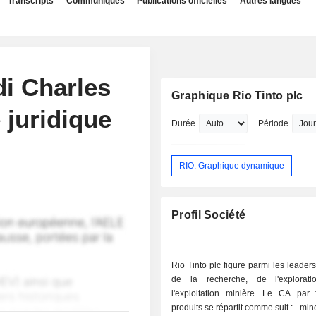
Transcripts
Communiqués
Publications officielles
Autres langues
i Charles
Graphique Rio Tinto plc
 juridique
Durée
Période
RIO: Graphique dynamique
Profil Société
Rio Tinto plc figure parmi les leade
de la recherche, de l'explorat
l'exploitation minière. Le CA par 
produits se répartit comme suit : - minerais de fer