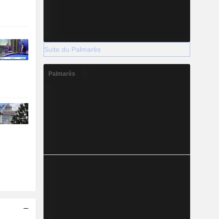
Suite du Palmarès
Palmarès