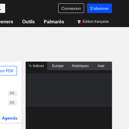
Connexion
S'abonner
eeners
Outils
Palmarès
Édition française
Indices
Europe
Amériques
Asie
ort PDF
RE
RE
Agenda
Secteur
Dérivés
Fonds et ETFs