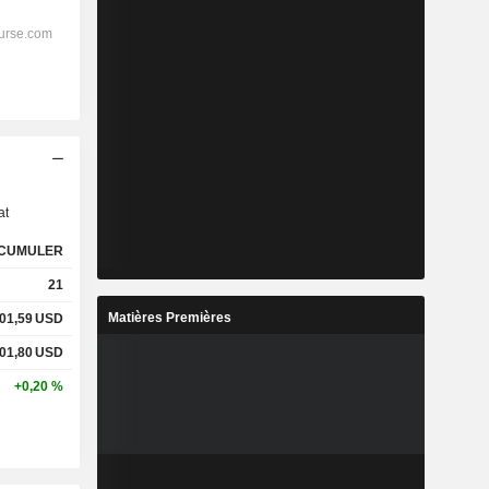
s
at
CUMULER
21
Matières Premières
01,59
USD
01,80
USD
+0,20 %