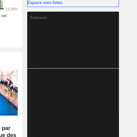
Espace mes listes
Palmarès
 par
rue des