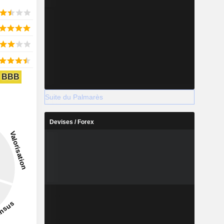
BBB
Suite du Palmarès
Devises / Forex