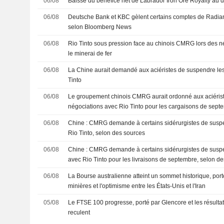
06/08
Baisse du bénéfice net de Labrador Iron Ore Royalty au 
06/08
Deutsche Bank et KBC gèlent certains comptes de Radian
selon Bloomberg News
06/08
Rio Tinto sous pression face au chinois CMRG lors des n
le minerai de fer
06/08
La Chine aurait demandé aux aciéristes de suspendre le
Tinto
06/08
Le groupement chinois CMRG aurait ordonné aux aciéris
négociations avec Rio Tinto pour les cargaisons de sept
06/08
Chine : CMRG demande à certains sidérurgistes de suspe
Rio Tinto, selon des sources
06/08
Chine : CMRG demande à certains sidérurgistes de suspe
avec Rio Tinto pour les livraisons de septembre, selon d
06/08
La Bourse australienne atteint un sommet historique, port
minières et l'optimisme entre les États-Unis et l'Iran
05/08
Le FTSE 100 progresse, porté par Glencore et les résulta
reculent