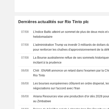
Dernières actualités sur Rio Tinto plc
07/08
L'indice Baltic atteint un sommet de plus de deux mois et 
hebdomadaire
07/08
L'administration Trump va investir 3 milliards de dollars 
pour renforcer les chaînes d'approvisionnement de la dé
07/08
La Bourse australienne reflue de ses sommets historiques
incitant à la prudence
06/08
Chili : ENAMI annonce un retard dans l'examen par la Chi
Rio Tinto
06/08
Les bourses européennes clôturent en ordre dispersé, les 
négociations sur l'accord avec l'Iran
06/08
Ariana Resources vise une production d'or dès 2028 pour 
au Zimbabwe