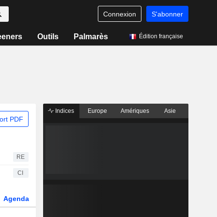
Connexion
S'abonner
eeners
Outils
Palmarès
Édition française
Indices
Europe
Amériques
Asie
ort PDF
RE
CI
Agenda
Secteur
Dérivés