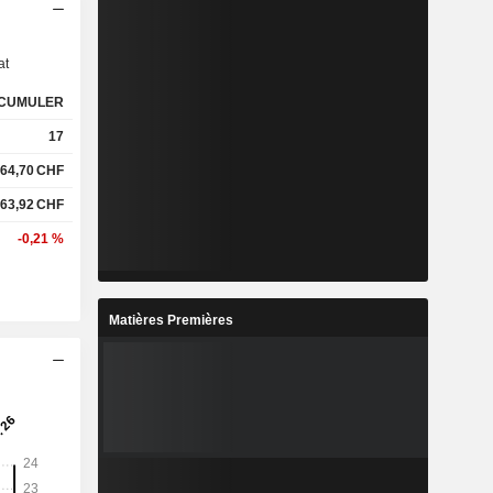
s
at
CUMULER
17
64,70
CHF
63,92
CHF
-0,21 %
Matières Premières