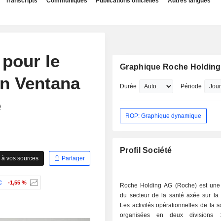
Transcripts
Communiqués
Publications officielles
Autres langues
 pour le
Graphique Roche Holdin
n Ventana
Durée
Période
e
ROP: Graphique dynamique
Profil Société
 à vos sources
Partager
C
-1,55 %
Roche Holding AG (Roche) est une 
du secteur de la santé axée sur la 
Les activités opérationnelles de la s
organisées en deux divisions :