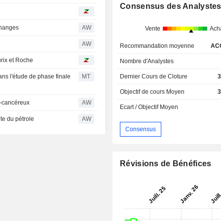
Consensus des Analyste
changes
AW
Vente
Ach
AW
Recommandation moyenne
AC
rix et Roche
Nombre d'Analystes
ans l'étude de phase finale
MT
Dernier Cours de Cloture
3
Objectif de cours Moyen
3
i-cancéreux
AW
Ecart / Objectif Moyen
ute du pétrole
AW
Consensus
Révisions de Bénéfices