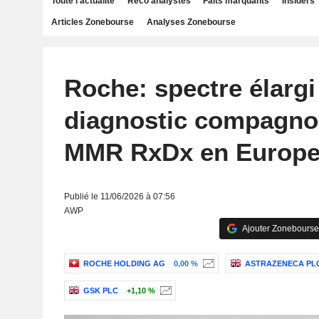
Toute l'actualité
Reco analystes
Faits marquants
Insiders
Articles Zonebourse
Analyses Zonebourse
Roche: spectre élargi
diagnostic compagno
MMR RxDx en Europ
Publié le 11/06/2026 à 07:56
AWP
Ajouter Zonebourse
ROCHE HOLDING AG
0,00 %
ASTRAZENECA PL
GSK PLC
+1,10 %