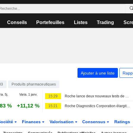
Conseils
Portefeuilles
Listes
Trading
Scr
Ajouter à une liste
Rapp
83
Produits pharmaceutiques
ia. 5j.
Varia. 1 janv.
15:29
Roche lance deux nouveaux tests de dépistage de la cyclospora alors que l'épidémie s'étend aux États-Unis
,83 %
+11,12 %
15:21
Roche Diagnostics Corporation élargit son portefeuille de tests de dépistage de Cyclospora pour soutenir la réponse de santé publique aux États-Unis
Société
Finances
Valorisation
Consensus
Ratings