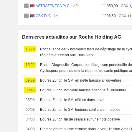
ASTRAZENECA PLC
11 850,00
GBX
-1
GSK PLC
1 936,50
GBX
+1
Dernières actualités sur Roche Holding AG
15:29
Roche lance deux nouveaux tests de dépistage de la cyc
l'épidémie s'étend aux États-Unis
15:21
Roche Diagnostics Corporation élargit son portefeuille de
Cyclospora pour soutenir la réponse de santé publique a
09:39
Bourse Zurich: le SMI en nette hausse à l'ouverture
08:46
Bourse Zurich: nouvelle hausse attendue à l'ouverture
05/08
Bourse Zurich: le SMI clôture dans le vert
05/08
Bourse Zurich: le SMI toujours confiant en matinée
04/08
Bourse Zurich: fin de séance sur une note positive
04/08
L'indice phare suisse termine dans le vert ; l'action Ams