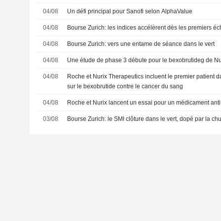
04/08
Un défi principal pour Sanofi selon AlphaValue
04/08
Bourse Zurich: les indices accélèrent dès les premiers é
04/08
Bourse Zurich: vers une entame de séance dans le vert
04/08
Une étude de phase 3 débute pour le bexobrutideg de Nu
04/08
Roche et Nurix Therapeutics incluent le premier patient d
sur le bexobrutide contre le cancer du sang
04/08
Roche et Nurix lancent un essai pour un médicament ant
03/08
Bourse Zurich: le SMI clôture dans le vert, dopé par la ch