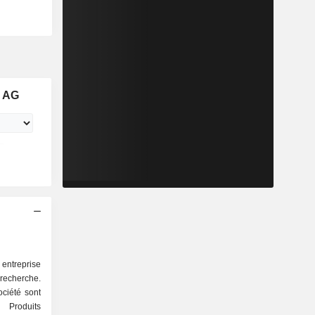
g AG
entreprise
recherche.
ociété sont
 Produits