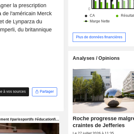
nucléiques.
ner la prescription
a de l'américain Merck
 et de Lynparza du
mperli, du britannique
Plus de données financières
Analyses / Opinions
e à vos sources
Partager
Roche progresse malgré
craintes de Jefferies
Le 27 juillet 2026 à 11:35