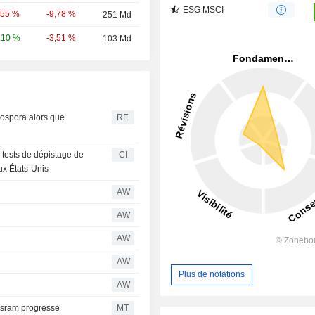
ESG MSCI
-9,78 %
,55 %
251 Md
-3,51 %
,10 %
103 Md
lospora alors que
RE
 tests de dépistage de
CI
ux États-Unis
AW
AW
AW
AW
Plus de notations
AW
-Osram progresse
MT