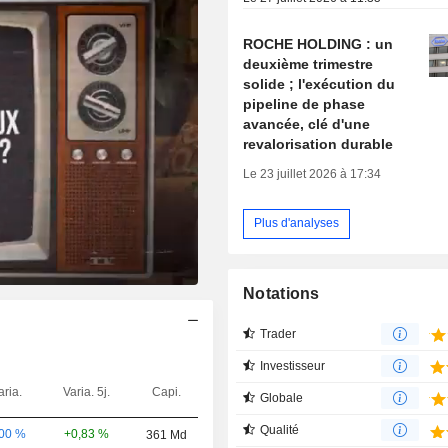
ROCHE HOLDING : un
deuxième trimestre
solide ; l'exécution du
pipeline de phase
avancée, clé d'une
revalorisation durable
Le 23 juillet 2026 à 17:34
Plus d'analyses
Notations
Trader
Investisseur
aria.
Varia. 5j.
Capi.
Globale
Qualité
+0,83 %
,00 %
361 Md