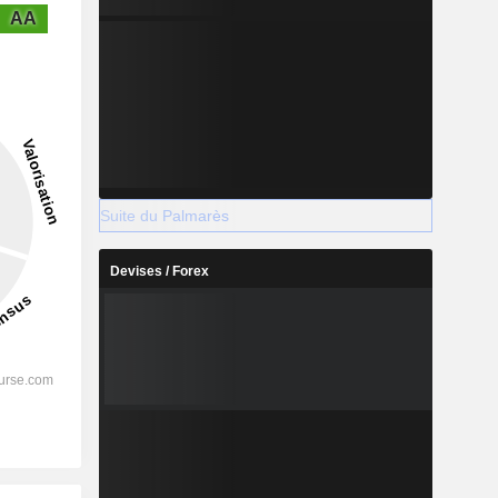
AA
Suite du Palmarès
Devises / Forex