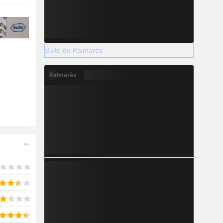
Suite du Palmarès
Palmarès