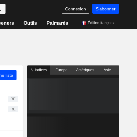
Connexion
S'abonner
eeners
Outils
Palmarès
Édition française
Indices
Europe
Amériques
Asie
ne liste
RE
RE