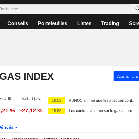
Conseils
Portefeuilles
Listes
Trading
Scr
 GAS INDEX
Ajouter à u
Varia. 5j.
Varia. 1 janv.
16:52
ADNOC affirme que les attaques contre ses navires et son personnel impactent significativement ses opérations
2,21 %
-27,12 %
15:58
Les contrats à terme sur le gaz naturel américain progressent grâce à la hausse des exportations de GNL
Dérivés