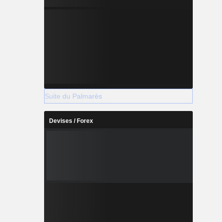
Suite du Palmarès
Devises / Forex