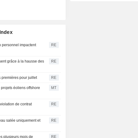
 Index
n personnel impactent
RE
ssent grâce à la hausse des
RE
premières pour juillet
RE
 projets éoliens offshore
MT
iolation de contrat
RE
'eau salée uniquement et
RE
rès plusieurs mois de
RE