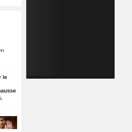
 le
 hausse
L