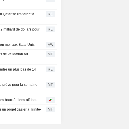
 Qatar se limiteront à
RE
2 milliard de dollars pour
RE
 en mer aux Etats-Unis
AW
 de validation au
MT
eindre un plus bas de 14
RE
ue prévu pour la semaine
MT
es baux éoliens offshore
un projet gazier à Trinité-
MT