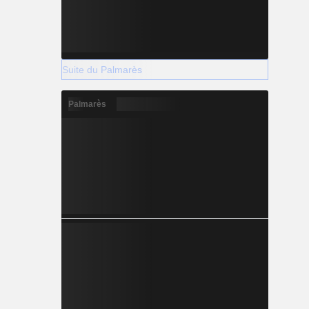
Suite du Palmarès
Palmarès