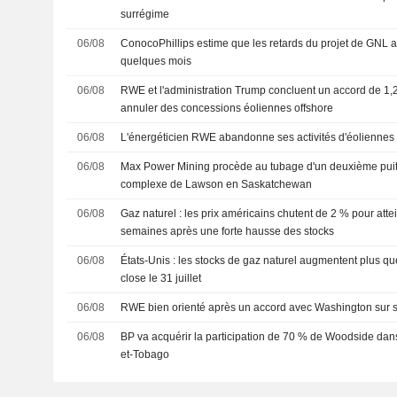
surrégime
06/08
ConocoPhillips estime que les retards du projet de GNL au
quelques mois
06/08
RWE et l'administration Trump concluent un accord de 1,2
annuler des concessions éoliennes offshore
06/08
L'énergéticien RWE abandonne ses activités d'éoliennes
06/08
Max Power Mining procède au tubage d'un deuxième puits
complexe de Lawson en Saskatchewan
06/08
Gaz naturel : les prix américains chutent de 2 % pour att
semaines après une forte hausse des stocks
06/08
États-Unis : les stocks de gaz naturel augmentent plus q
close le 31 juillet
06/08
RWE bien orienté après un accord avec Washington sur s
06/08
BP va acquérir la participation de 70 % de Woodside dans 
et-Tobago