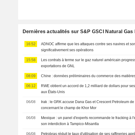
Dernières actualités sur S&P GSCI Natural Gas
16:52
ADNOC affirme que les attaques contre ses navires et so
significativement ses opérations
15:58
Les contrats à terme sur le gaz naturel américain progre
exportations de GNL
08:09
Chine : données préliminaires du commerce des matières 
06:12
RWE obtient un accord de 1,2 milliard de dollars pour ses
aux États-Unis
06/08
Irak : le GRK accuse Dana Gas et Crescent Petroleum de v
concernant le champ de Khor Mor
06/08
Mexique : un panel d'experts recommande le fracking à l
son interdiction à Tampico-Misantla
06/08
Petrobras réduit le taux d'utilisation de ses raffineries ap