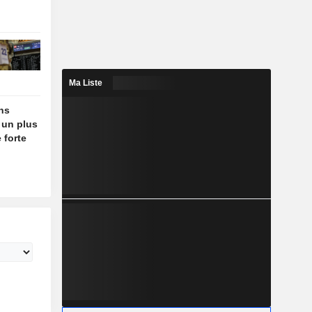
Ma Liste
ins
 un plus
 forte