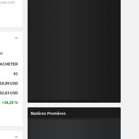
s
at
ACHETER
61
18,99
USD
02,83
USD
+38,28 %
Matières Premières