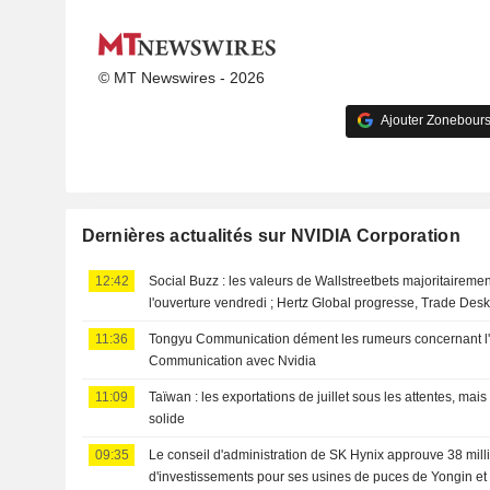
© MT Newswires - 2026
Ajouter Zonebours
Dernières actualités sur NVIDIA Corporation
12:42
Social Buzz : les valeurs de Wallstreetbets majoritaireme
l'ouverture vendredi ; Hertz Global progresse, Trade Des
11:36
Tongyu Communication dément les rumeurs concernant l'i
Communication avec Nvidia
11:09
Taïwan : les exportations de juillet sous les attentes, mai
solide
09:35
Le conseil d'administration de SK Hynix approuve 38 milli
d'investissements pour ses usines de puces de Yongin e