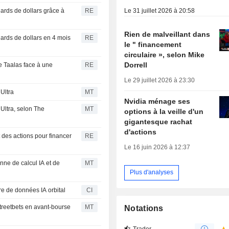
Le 31 juillet 2026 à 20:58
iards de dollars grâce à
RE
Rien de malveillant dans
iards de dollars en 4 mois
RE
le " financement
circulaire », selon Mike
Dorrell
e Taalas face à une
RE
Le 29 juillet 2026 à 23:30
Ultra
MT
Nvidia ménage ses
Ultra, selon The
MT
options à la veille d'un
gigantesque rachat
d'actions
t des actions pour financer
RE
Le 16 juin 2026 à 12:37
nne de calcul IA et de
MT
Plus d'analyses
e de données IA orbital
CI
treetbets en avant-bourse
MT
Notations
Trader