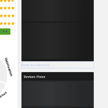
AA
Suite du Palmarès
Devises / Forex