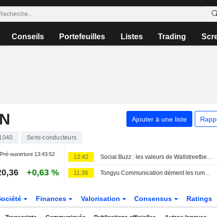
Conseils
Portefeuilles
Listes
Trading
Scr
ON
Ajouter à une liste
Rapp
1040
Semi-conducteurs
Pré-ouverture
13:43:52
12:42
Social Buzz : les valeurs de Wallstreetbets majoritairement en hausse avant l'ouverture vendredi ; Hertz Global progresse, Trade Desk chute
20,36
+0,63 %
11:36
Tongyu Communication dément les rumeurs concernant l'implication de Jiaxian Communication avec Nvidia
Société
Finances
Valorisation
Consensus
Ratings