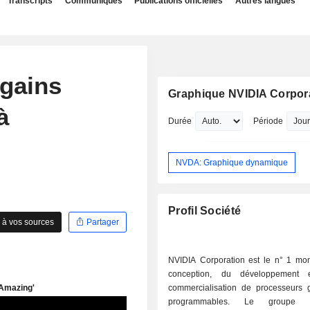
Transcripts
Communiqués
Publications officielles
Autres langues
 gains
Graphique NVIDIA Corpor
à
Durée
Période
NVDA: Graphique dynamique
Profil Société
 à vos sources
Partager
NVIDIA Corporation est le n° 1 mon
conception, du développement
commercialisation de processeurs 
programmables. Le groupe d