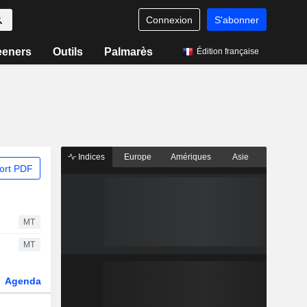
Connexion
S'abonner
eeners
Outils
Palmarès
Édition française
Indices
Europe
Amériques
Asie
ort PDF
MT
MT
Agenda
Secteur
Dérivés
Fonds et ETFs