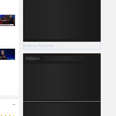
Suite du Palmarès
Palmarès