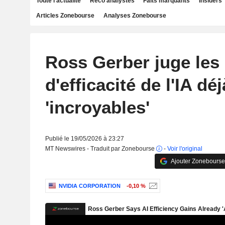
Toute l'actualité
Reco analystes
Faits marquants
Insiders
Articles Zonebourse
Analyses Zonebourse
Ross Gerber juge les
d'efficacité de l'IA déj
'incroyables'
Publié le 19/05/2026 à 23:27
MT Newswires - Traduit par Zonebourse
-
Voir l'original
Ajouter Zonebourse
NVIDIA CORPORATION
-0,10 %