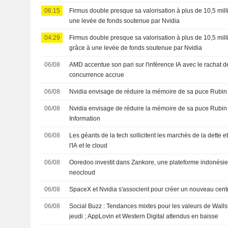
Sud
06:15
Firmus double presque sa valorisation à plus de 10,5 mill
une levée de fonds soutenue par Nvidia
04:29
Firmus double presque sa valorisation à plus de 10,5 mill
grâce à une levée de fonds soutenue par Nvidia
06/08
AMD accentue son pari sur l'inférence IA avec le rachat d
concurrence accrue
06/08
Nvidia envisage de réduire la mémoire de sa puce Rubin 
06/08
Nvidia envisage de réduire la mémoire de sa puce Rubin 
Information
06/08
Les géants de la tech sollicitent les marchés de la dette e
l'IA et le cloud
06/08
Ooredoo investit dans Zankore, une plateforme indonésie
neocloud
06/08
SpaceX et Nvidia s'associent pour créer un nouveau centr
06/08
Social Buzz : Tendances mixtes pour les valeurs de Walls
jeudi ; AppLovin et Western Digital attendus en baisse