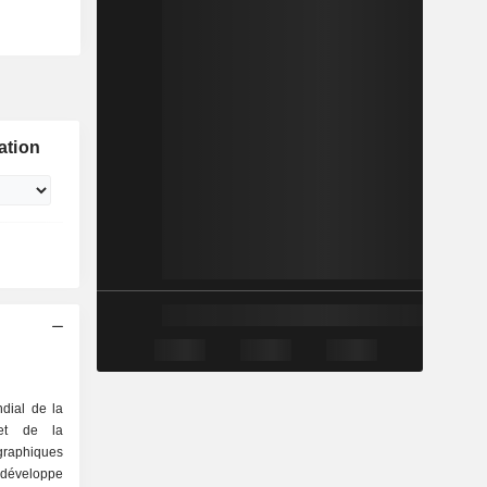
ation
dial de la
 et de la
graphiques
éveloppe