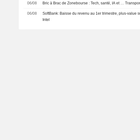
06/08
Bric à Brac de Zonebourse : Tech, santé, IA et … Transport
06/08
SoftBank: Baisse du revenu au 1er trimestre, plus-value su
Intel