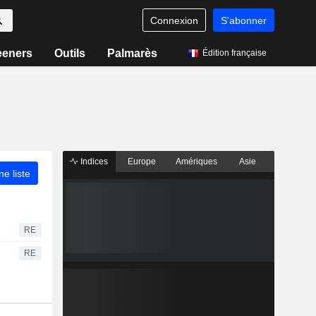
Connexion
S'abonner
eeners
Outils
Palmarès
Édition française
Indices
Europe
Amériques
Asie
ne liste
RE
RE