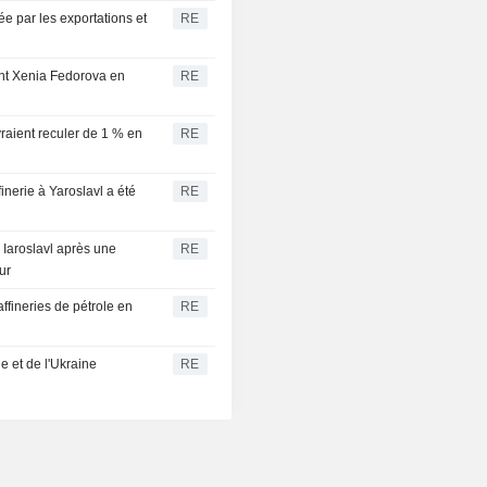
ée par les exportations et
RE
ant Xenia Fedorova en
RE
evraient reculer de 1 % en
RE
inerie à Yaroslavl a été
RE
e Iaroslavl après une
RE
ur
ffineries de pétrole en
RE
e et de l'Ukraine
RE