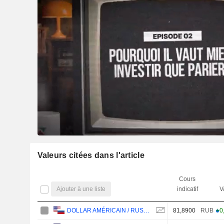
Valeurs citées dans l'article
Cours
Ajouter à une liste
indicatif
V
81,8900
RUB
+0
DOLLAR AMÉRICAIN / RUSSIAN ROUBLE