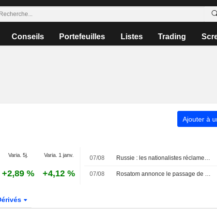
Conseils
Portefeuilles
Listes
Trading
Scr
Ajouter à u
Varia. 5j.
Varia. 1 janv.
07/08
Russie : les nationalistes réclament l'interdiction électorale du parti anti-guerre, qualifiant ses membres de " traîtres »
+2,89 %
+4,12 %
07/08
Rosatom annonce le passage de sept navires chinois vers l'Europe via la route de l'Arctique russe
Dérivés