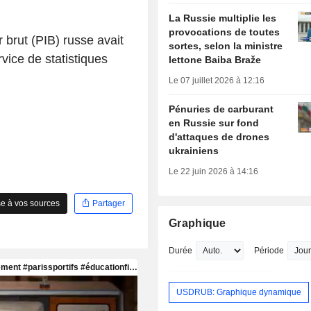
La Russie multiplie les
provocations de toutes
r brut (PIB) russe avait
sortes, selon la ministre
ice de statistiques
lettone Baiba Braže
Le 07 juillet 2026 à 12:16
Pénuries de carburant
en Russie sur fond
d'attaques de drones
ukrainiens
Le 22 juin 2026 à 14:16
e à vos sources
Partager
Graphique
Durée
Période
USDRUB: Graphique dynamique