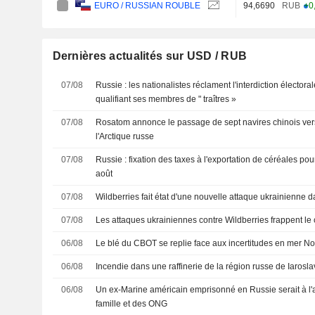
94,6690
RUB
+0
EURO / RUSSIAN ROUBLE
Dernières actualités sur USD / RUB
07/08
Russie : les nationalistes réclament l'interdiction électoral
qualifiant ses membres de " traîtres »
07/08
Rosatom annonce le passage de sept navires chinois vers 
l'Arctique russe
07/08
Russie : fixation des taxes à l'exportation de céréales po
août
07/08
Wildberries fait état d'une nouvelle attaque ukrainienne d
07/08
Les attaques ukrainiennes contre Wildberries frappent le
06/08
Le blé du CBOT se replie face aux incertitudes en mer No
06/08
Incendie dans une raffinerie de la région russe de Iarosla
06/08
Un ex-Marine américain emprisonné en Russie serait à l'ar
famille et des ONG