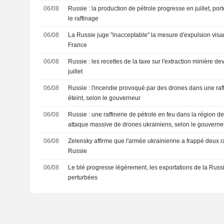
06/08
Russie : la production de pétrole progresse en juillet, port
le raffinage
06/08
La Russie juge "inacceptable" la mesure d'expulsion vis
France
06/08
Russie : les recettes de la taxe sur l'extraction minière d
juillet
06/08
Russie : l'incendie provoqué par des drones dans une raff
éteint, selon le gouverneur
06/08
Russie : une raffinerie de pétrole en feu dans la région d
attaque massive de drones ukrainiens, selon le gouverne
06/08
Zelensky affirme que l'armée ukrainienne a frappé deux ra
Russie
06/08
Le blé progresse légèrement, les exportations de la Russi
perturbées