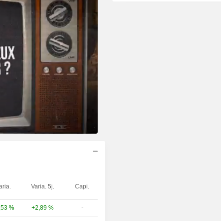
aria.
Varia. 5j.
Capi.
,53 %
+2,89 %
-