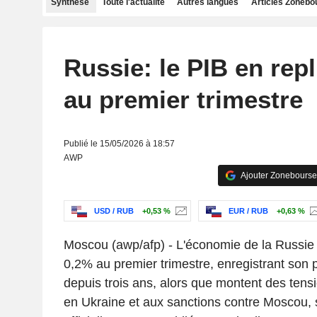
Synthèse
Toute l'actualité
Autres langues
Articles Zonebo
Russie: le PIB en repl
au premier trimestre
Publié le 15/05/2026 à 18:57
AWP
Ajouter Zonebourse
USD / RUB
+0,53 %
EUR / RUB
+0,63 %
Moscou (awp/afp) - L'économie de la Russie 
0,2% au premier trimestre, enregistrant son p
depuis trois ans, alors que montent des tensi
en Ukraine et aux sanctions contre Moscou, s