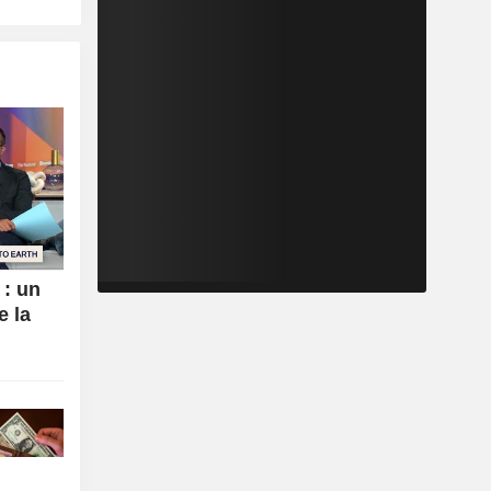
 : un
e la