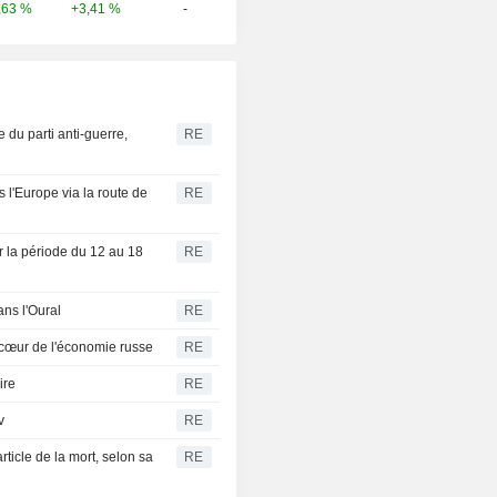
,63 %
+3,41 %
-
e du parti anti-guerre,
RE
l'Europe via la route de
RE
ur la période du 12 au 18
RE
ans l'Oural
RE
 cœur de l'économie russe
RE
ire
RE
v
RE
ticle de la mort, selon sa
RE