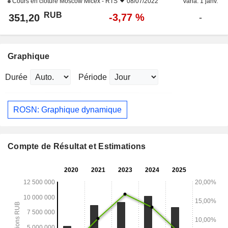
Cours en clôture
Moscow Micex - RTS
08/07/2022
Varia. 1 janv.
RUB
-3,77 %
351,20
-
Graphique
Durée
Période
ROSN: Graphique dynamique
Compte de Résultat et Estimations