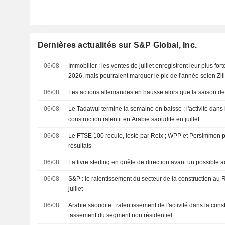
Dernières actualités sur S&P Global, Inc.
06/08
Immobilier : les ventes de juillet enregistrent leur plus fo
2026, mais pourraient marquer le pic de l'année selon Zil
06/08
Les actions allemandes en hausse alors que la saison des
06/08
Le Tadawul termine la semaine en baisse ; l'activité dans 
construction ralentit en Arabie saoudite en juillet
06/08
Le FTSE 100 recule, lesté par Relx ; WPP et Persimmon p
résultats
06/08
La livre sterling en quête de direction avant un possible
06/08
S&P : le ralentissement du secteur de la construction au
juillet
06/08
Arabie saoudite : ralentissement de l'activité dans la const
tassement du segment non résidentiel