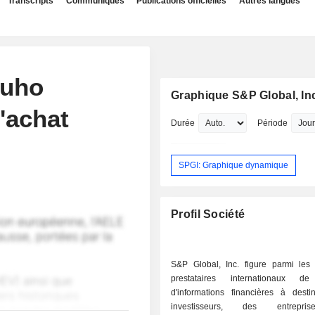
Transcripts
Communiqués
Publications officielles
Autres langues
zuho
Graphique S&P Global, In
l'achat
Durée
Période
SPGI: Graphique dynamique
Profil Société
S&P Global, Inc. figure parmi les 
prestataires internationaux de
d'informations financières à desti
investisseurs, des entrepri