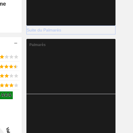
rme
Suite du Palmarès
Palmarès
AAA