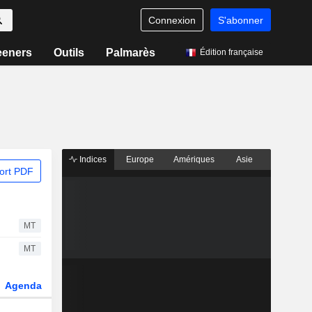
Connexion
S'abonner
eeners
Outils
Palmarès
Édition française
Indices
Europe
Amériques
Asie
ort PDF
MT
MT
Agenda
Secteur
Dérivés
Fonds et ETFs