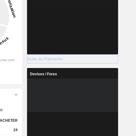
Suite du Palmarès
Devises / Forex
s
at
ACHETER
24