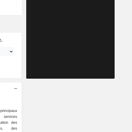
c.
principaux
 services
nation des
ses, des