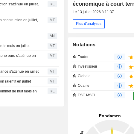
économique à court te
ion s'atténue en juillet,
RE
Le 13 juillet 2026 à 11:37
la construction en juillet,
MT
Plus d'analyses
AN
Notations
ois mois en juillet
MT
 zone euro s'atténue en
MT
Trader
Investisseur
ance s'atténue en juillet
MT
Globale
n ralentit en juillet
MT
Qualité
 sommet de huit mois en
RE
ESG MSCI