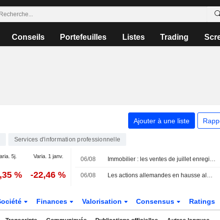
Conseils
Portefeuilles
Listes
Trading
Scr
Ajouter à une liste
Rapp
Services d'information professionnelle
aria. 5j.
Varia. 1 janv.
06/08
Immobilier : les ventes de juillet enregistrent leur plus forte croissance annuelle de 2026, mais pourraient marquer le pic de l'année selon Zillow
2,35 %
-22,46 %
06/08
Les actions allemandes en hausse alors que la saison des résultats se poursuit
Société
Finances
Valorisation
Consensus
Ratings