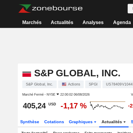
Marchés
Actualités
Analyses
Agenda
S&P GLOBAL, INC.
S&P Global, Inc.
Actions
SPGI
US78409V1044
Marché Fermé -
NYSE
22:00:02 06/08/2026
V
405,24
-1,17 %
USD
-
Synthèse
Cotations
Graphiques
Actualités