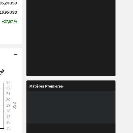
05,24
USD
16,95
USD
+27,57 %
Matières Premières