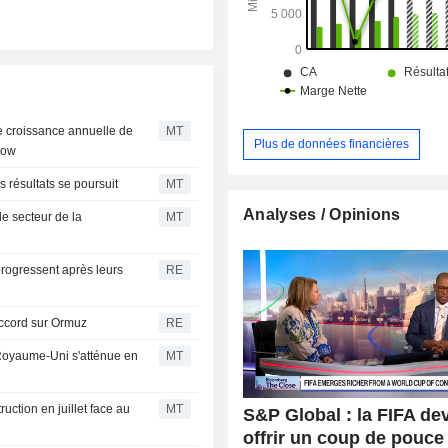
rte croissance annuelle de
MT
Plus de données financières
low
 résultats se poursuit
MT
Analyses / Opinions
le secteur de la
MT
rogressent après leurs
RE
 accord sur Ormuz
RE
 Royaume-Uni s'atténue en
MT
ruction en juillet face au
MT
S&P Global : la FIFA dev
offrir un coup de pouce