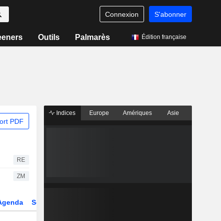
Connexion
S'abonner
eeners
Outils
Palmarès
Édition française
Indices
Europe
Amériques
Asie
ort PDF
RE
ZM
Agenda
Secteur
Dérivés