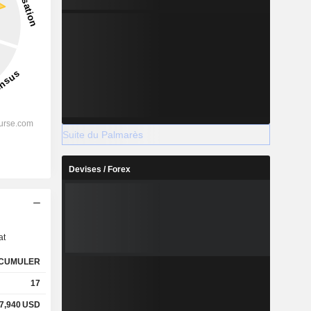
Suite du Palmarès
Devises / Forex
s
at
CUMULER
17
7,940
USD