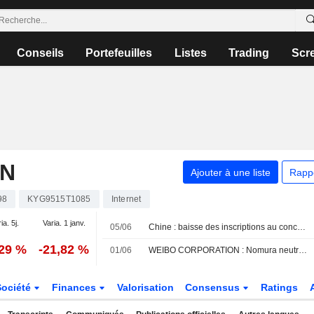
Conseils
Portefeuilles
Listes
Trading
Scr
ON
Ajouter à une liste
Rapp
98
KYG9515T1085
Internet
ia. 5j.
Varia. 1 janv.
05/06
Chine : baisse des inscriptions au concours d'entrée à l'université
,29 %
-21,82 %
01/06
WEIBO CORPORATION : Nomura neutre sur le dossier
Société
Finances
Valorisation
Consensus
Ratings