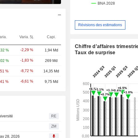
Révisions des estimations
aria.
Varia. 5j.
Capi.
Chiffre d'affaires trimestrie
-2,29 %
,32 %
1,94 Md
Taux de surprise
-1,83 %
,02 %
269 Md
-8,72 %
,51 %
14,35 Md
-6,61 %
,41 %
9,75 Md
iversité
RE
ZM
May 28, 2026