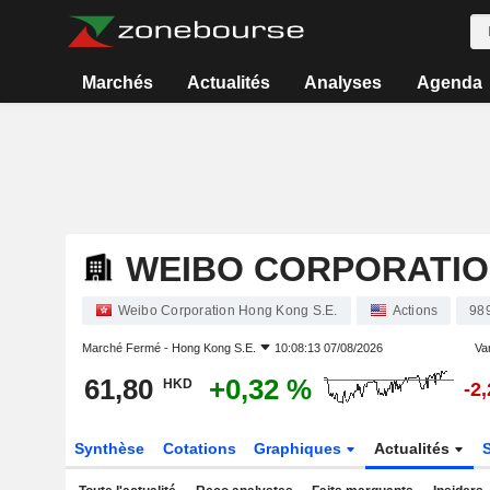
Marchés
Actualités
Analyses
Agenda
WEIBO CORPORATI
Weibo Corporation Hong Kong S.E.
Actions
98
Marché Fermé -
Hong Kong S.E.
10:08:13 07/08/2026
Var
61,80
+0,32 %
HKD
-2
Synthèse
Cotations
Graphiques
Actualités