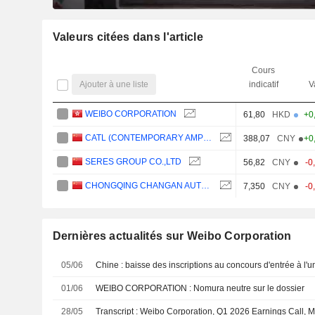
Valeurs citées dans l'article
Cours
Ajouter à une liste
indicatif
V
WEIBO CORPORATION
61,80
HKD
+0
CATL (CONTEMPORARY AMPEREX TECHNOLOGY)
388,07
CNY
+0
SERES GROUP CO.,LTD
56,82
CNY
-0
CHONGQING CHANGAN AUTOMOBILE COMPANY LIMITED
7,350
CNY
-0
Dernières actualités sur Weibo Corporation
05/06
Chine : baisse des inscriptions au concours d'entrée à l'un
01/06
WEIBO CORPORATION : Nomura neutre sur le dossier
28/05
Transcript : Weibo Corporation, Q1 2026 Earnings Call, 