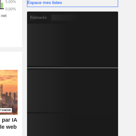
Espace mes listes
Palmarès
 par IA
 le web