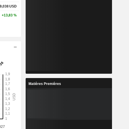
9,038
USD
+13,83 %
Matières Premières