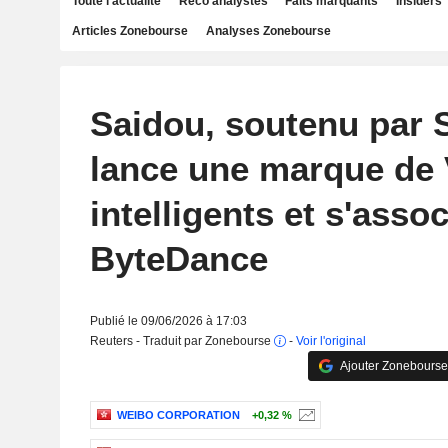
Toute l'actualité
Reco analystes
Faits marquants
Insiders
Articles Zonebourse
Analyses Zonebourse
Saidou, soutenu par 
lance une marque de
intelligents et s'assoc
ByteDance
Publié le 09/06/2026 à 17:03
Reuters - Traduit par Zonebourse
-
Voir l'original
Ajouter Zonebourse
WEIBO CORPORATION
+0,32 %