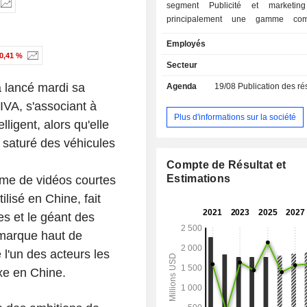
segment Publicité et marketin
principalement une gamme com
solutions de personnalisation publici
Employés
marketing. Le segment Services
0,41 %
ajoutée propose principalement de
Secteur
tels que des abonnements sur les p
a lancé mardi sa
Agenda
19/08
Publication des résultat
sociales, des jeux en ligne, des di
direct, du commerce électronique
AIVA, s'associant à
autres. La société exerce égal
Plus d'informations sur la société
ligent, alors qu'elle
activités liées à Internet et autre
 saturé des véhicules
connexes, notamment la fourniture 
Internet et l'exploitation de jeux en
Compte de Résultat et
utilisateurs de la société peuv
Estimations
orme de vidéos courtes
découvrir, consommer et partager div
ilisé en Chine, fait
de contenu, notamment du texte, d
des vidéos, des diffusions en di
es et le géant des
contenu audio sur la plateforme
marque haut de
produit principal de la société est la
l'un des acteurs les
sociale Weibo.
xe en Chine.