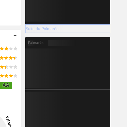
Suite du Palmarès
Palmarès
AA