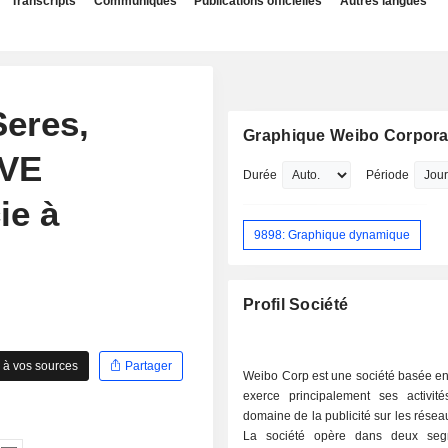
Transcripts
Communiqués
Publications officielles
Autres langues
Seres,
Graphique Weibo Corpora
 VE
Durée
Période
ie à
9898: Graphique dynamique
Profil Société
 à vos sources
Partager
Weibo Corp est une société basée en
exerce principalement ses activit
domaine de la publicité sur les résea
La société opère dans deux seg