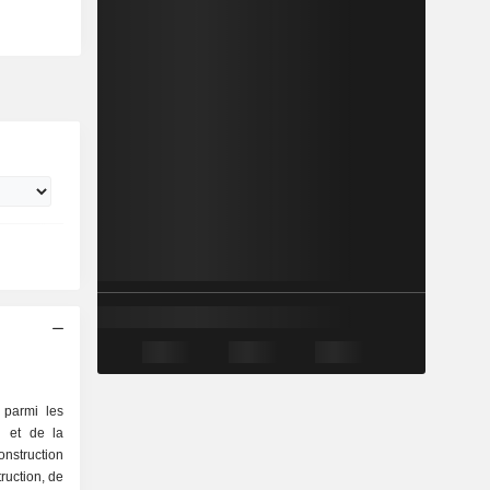
 parmi les
n et de la
onstruction
ruction, de