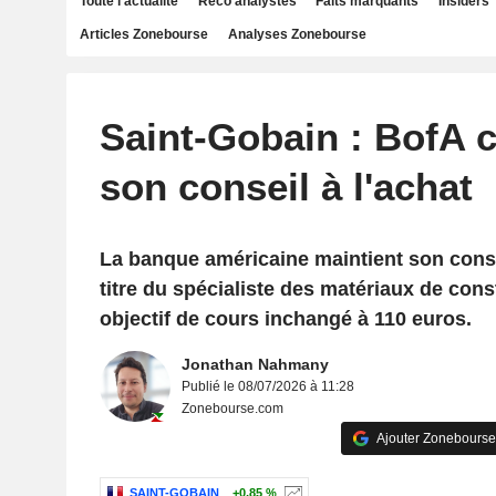
Toute l'actualité
Reco analystes
Faits marquants
Insiders
Articles Zonebourse
Analyses Zonebourse
Saint-Gobain : BofA 
son conseil à l'achat
La banque américaine maintient son consei
titre du spécialiste des matériaux de con
objectif de cours inchangé à 110 euros.
Jonathan Nahmany
Publié le 08/07/2026 à 11:28
Zonebourse.com
Ajouter Zonebourse
SAINT-GOBAIN
+0,85 %