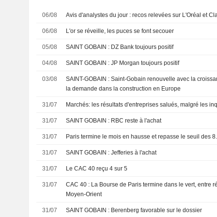
06/08
Avis d'analystes du jour : recos relevées sur L'Oréal et Cl
06/08
L'or se réveille, les puces se font secouer
05/08
SAINT GOBAIN : DZ Bank toujours positif
04/08
SAINT GOBAIN : JP Morgan toujours positif
03/08
SAINT-GOBAIN : Saint-Gobain renouvelle avec la croissance porté par la reprise de
la demande dans la construction en Europe
31/07
Marchés: les résultats d'entreprises salués, malgré les in
31/07
SAINT GOBAIN : RBC reste à l'achat
31/07
Paris termine le mois en hausse et repasse le seuil des 8
31/07
SAINT GOBAIN : Jefferies à l'achat
31/07
Le CAC 40 reçu 4 sur 5
31/07
CAC 40 : La Bourse de Paris termine dans le vert, entre ré
Moyen-Orient
31/07
SAINT GOBAIN : Berenberg favorable sur le dossier