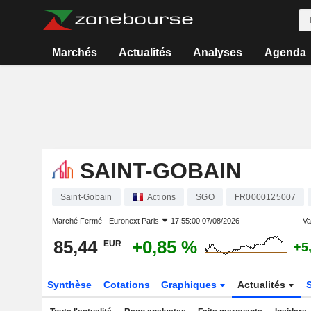
Marchés
Actualités
Analyses
Agenda
SAINT-GOBAIN
Saint-Gobain
Actions
SGO
FR0000125007
Marché Fermé -
Euronext Paris
17:55:00 07/08/2026
Var
85,44
+0,85 %
EUR
+5
Synthèse
Cotations
Graphiques
Actualités