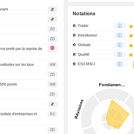
ariant
Notations
Trader
ZD
Investisseur
ZD
Globale
Qualité
ESG MSCI
quiétudes sur les taux
AW
ZD
.500 points
AW
ZD
sultats d'entreprises et
DJ
ZD