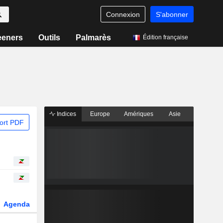
Connexion
S'abonner
eeners
Outils
Palmarès
Édition française
Indices
Europe
Amériques
Asie
ort PDF
Agenda
Secteur
Dérivés
Fonds et ETFs