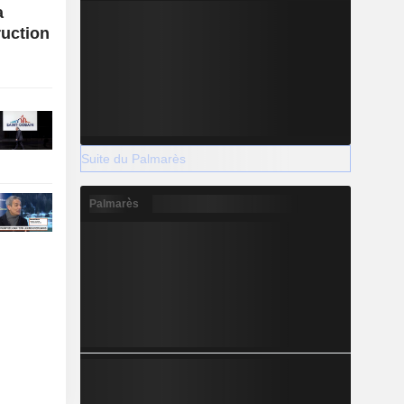
a
uction
Suite du Palmarès
Palmarès