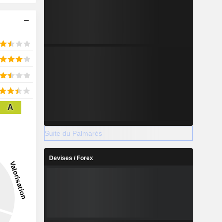
A
Suite du Palmarès
Devises / Forex