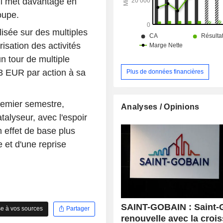
ui met davantage en
(avant éliminations intra-groupe) est 
: Europe du Sud-Moyen-Orient-Afriqu
oupe.
Europe du Nord (28,7%), Amérique
Asie-Pacifique (10,9%).
lisée sur des multiples
orisation des activités
n tour de multiple
 3 EUR par action à sa
Plus de données financières
premier semestre,
Analyses / Opinions
atalyseur, avec l'espoir
n effet de base plus
 et d'une reprise
SAINT-GOBAIN : Saint-
e à vos sources
Partager
renouvelle avec la croi