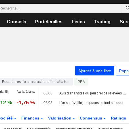
Conseils
Portefeuilles
Listes
Trading
Scr
Ajouter à une liste
Rapp
Fournitures de construction et installation
PEA
ia. 5j.
Varia. 1 janv.
06/08
Avis d'analystes du jour : recos relevées sur L'Oréal et Clariant
,12 %
-1,75 %
06/08
L'or se réveille, les puces se font secouer
Société
Finances
Valorisation
Consensus
Ratings