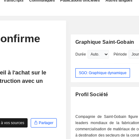
Transcripts
Communiqués
Publications officielles
Autres langues
confirme
Graphique Saint-Gobain
Durée
Période
l à l'achat sur le
SGO: Graphique dynamique
struction avec un
Profil Société
Compagnie de Saint-Gobain figure
 à vos sources
Partager
leaders mondiaux de la fabricatio
commercialisation de matériaux de c
à destination des secteurs de la const