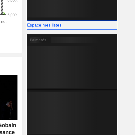
la suivante
e (33,4%),
s (27%) et
Espace mes listes
Palmarès
Gobain
ssance