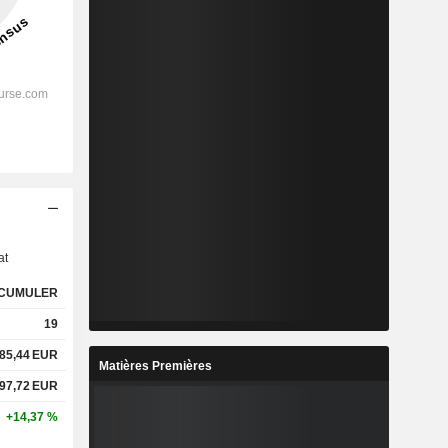
s
at
CUMULER
19
85,44
EUR
Matières Premières
97,72
EUR
+14,37 %