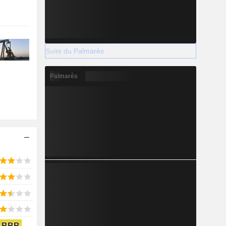
Suite du Palmarès
Palmarès
BBB