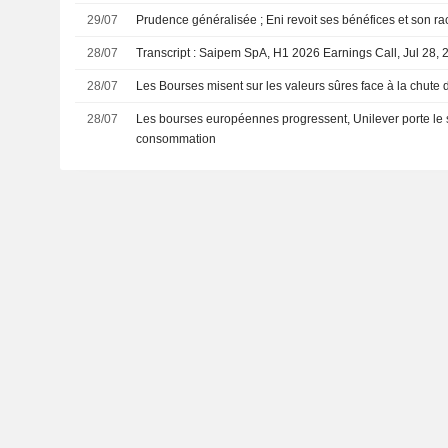
29/07
Prudence généralisée ; Eni revoit ses bénéfices et son ra
28/07
Transcript : Saipem SpA, H1 2026 Earnings Call, Jul 28, 
28/07
Les Bourses misent sur les valeurs sûres face à la chute
28/07
Les bourses européennes progressent, Unilever porte le 
consommation