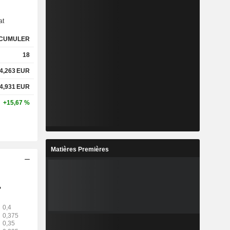
at
CUMULER
18
4,263
EUR
4,931
EUR
+15,67 %
Matières Premières