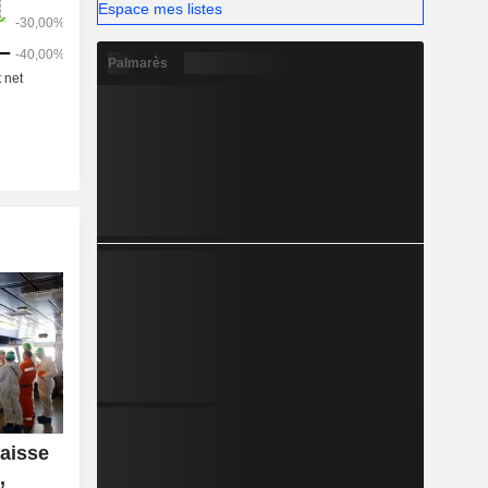
Espace mes listes
Palmarès
baisse
,