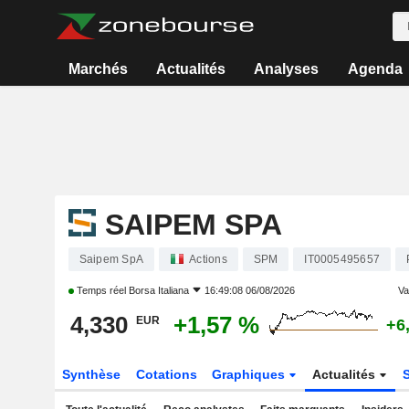
Marchés
Actualités
Analyses
Agenda
SAIPEM SPA
Saipem SpA
Actions
SPM
IT0005495657
Temps réel
Borsa Italiana
16:49:08 06/08/2026
Var
4,330
+1,57 %
EUR
+6
Synthèse
Cotations
Graphiques
Actualités