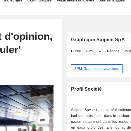
Transcripts
Communiqués
Publications officielles
Autres langues
 d'opinion,
Graphique Saipem SpA
uler'
Durée
Période
SPM: Graphique dynamique
Profil Société
Saipem SpA est une société italienn
tant que prestataire dans le secteur p
gazier, notamment dans les zones r
en eaux profondes. Elle fournit de