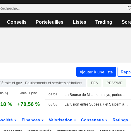
Conseils
Portefeuilles
Listes
Trading
Scr
Ajouter à une liste
Rapp
Pétrole et gaz - Equipements et services pétroliers
PEA
PEA/PME
ia. 5j.
Varia. 1 janv.
03/08
La Bourse de Milan en rallye, portée par les espoirs de paix entre les États-Unis et l'Iran ; Danieli s'envole, Prysmian recule
,18 %
+78,56 %
03/08
La fusion entre Subsea 7 et Saipem approche de sa finalisation
Société
Finances
Valorisation
Consensus
Ratings