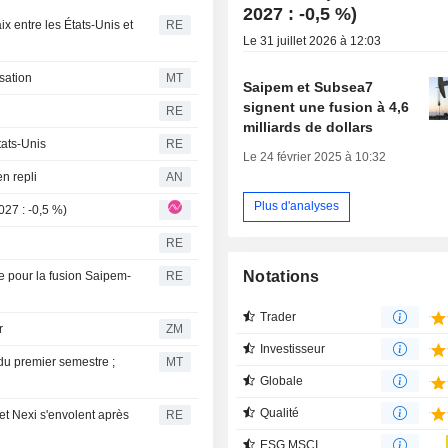
2027 : -0,5 %)
ix entre les États-Unis et
RE
Le 31 juillet 2026 à 12:03
sation
MT
Saipem et Subsea7
signent une fusion à 4,6
RE
milliards de dollars
tats-Unis
RE
Le 24 février 2025 à 10:32
en repli
AN
Plus d'analyses
 2027 : -0,5 %)
RE
Notations
e pour la fusion Saipem-
RE
Trader
r
ZM
Investisseur
 du premier semestre ;
MT
Globale
Qualité
et Nexi s'envolent après
RE
ESG MSCI