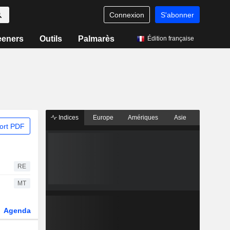
Connexion
S'abonner
eeners
Outils
Palmarès
Édition française
Indices
Europe
Amériques
Asie
ort PDF
RE
MT
Agenda
Secteur
Dérivés