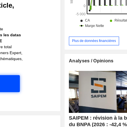
icle,
!
te
s les datas
IE
Plus de données financières
e total
eners Expert,
s thématiques,
Analyses / Opinions
SAIPEM : révision à la 
du BNPA (2026 : -42,4 %