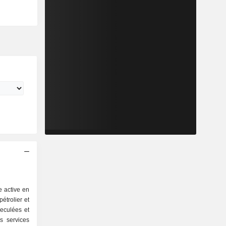
e active en
étrolier et
eculées et
s services