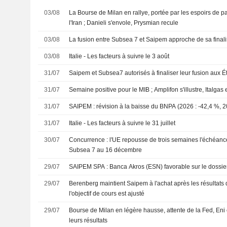
03/08
La Bourse de Milan en rallye, portée par les espoirs de pa
l'Iran ; Danieli s'envole, Prysmian recule
03/08
La fusion entre Subsea 7 et Saipem approche de sa finali
03/08
Italie - Les facteurs à suivre le 3 août
31/07
Saipem et Subsea7 autorisés à finaliser leur fusion aux É
31/07
Semaine positive pour le MIB ; Amplifon s'illustre, Italgas 
31/07
SAIPEM : révision à la baisse du BNPA (2026 : -42,4 %,
31/07
Italie - Les facteurs à suivre le 31 juillet
30/07
Concurrence : l'UE repousse de trois semaines l'échéanc
Subsea 7 au 16 décembre
29/07
SAIPEM SPA : Banca Akros (ESN) favorable sur le dossie
29/07
Berenberg maintient Saipem à l'achat après les résultats
l'objectif de cours est ajusté
29/07
Bourse de Milan en légère hausse, attente de la Fed, Eni 
leurs résultats