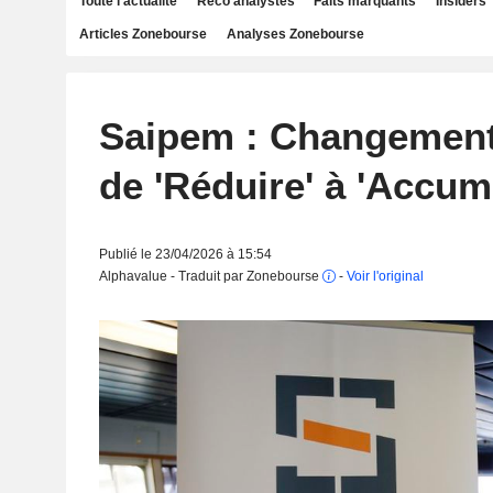
Toute l'actualité
Reco analystes
Faits marquants
Insiders
Articles Zonebourse
Analyses Zonebourse
Saipem : Changement
de 'Réduire' à 'Accum
Publié le 23/04/2026 à 15:54
Alphavalue - Traduit par Zonebourse
-
Voir l'original