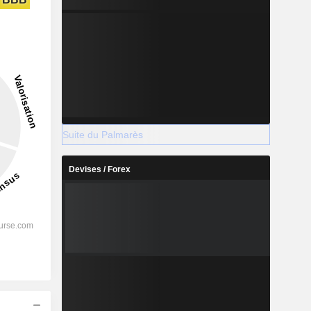
Suite du Palmarès
Devises / Forex
s