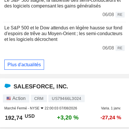
Le S&P 500 stagne, la faiblesse des semi-conducteurs et
des logiciels compensant les gains généralisés
06/08
RE
Le S&P 500 et le Dow attendus en légère hausse sur fond
d'espoirs de trêve au Moyen-Orient ; les semi-conducteurs
et les logiciels décrochent
06/08
RE
Plus d'actualités
SALESFORCE, INC.
Action
CRM
US79466L3024
Marché Fermé -
NYSE
22:00:03 07/08/2026
Varia. 1 janv.
USD
+3,20 %
192,74
-27,24 %