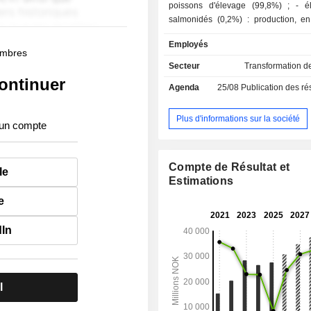
poissons d'élevage (99,8%) ; - élevage de
salmonidés (0,2%) : production, e
284,5 Kt de poissons. En outre,
Employés
détient 52,5% de la société Icelandi
membres
(Islande) et 50% de Norskott H
Secteur
Transformation d
(Norvège). La répartition géographique du CA
ontinuer
Agenda
25/08
Publication des résultat
est la suivante : Norvège (22,2
(31,8%), Asie (26,5%), Etats-Unis
(18,6%) et autres (0,9%).
Plus d'informations sur la société
 un compte
Compte de Résultat et
le
Estimations
e
dIn
l