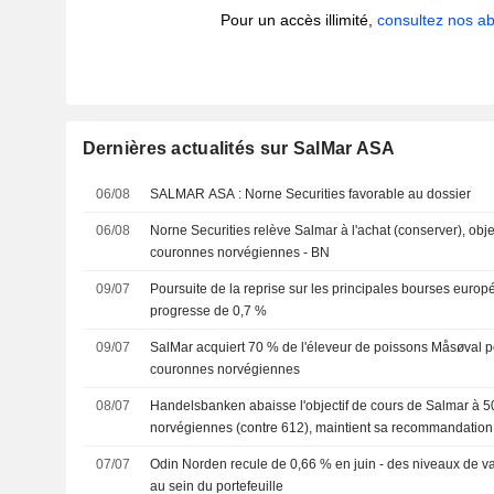
Pour un accès illimité,
consultez nos 
Dernières actualités sur SalMar ASA
06/08
SALMAR ASA : Norne Securities favorable au dossier
06/08
Norne Securities relève Salmar à l'achat (conserver), obje
couronnes norvégiennes - BN
09/07
Poursuite de la reprise sur les principales bourses europ
progresse de 0,7 %
09/07
SalMar acquiert 70 % de l'éleveur de poissons Måsøval po
couronnes norvégiennes
08/07
Handelsbanken abaisse l'objectif de cours de Salmar à 
norvégiennes (contre 612), maintient sa recommandation 
07/07
Odin Norden recule de 0,66 % en juin - des niveaux de valo
au sein du portefeuille