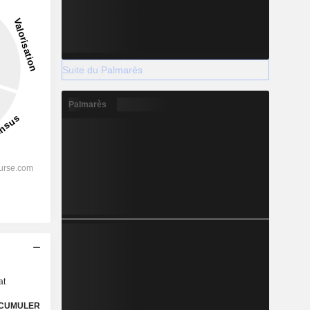
Suite du Palmarès
Palmarès
s
at
CUMULER