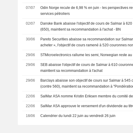
07/07
Odin Norge recule de 6,98 % en juin - les perspectives re
services pétroliers
02/07
Danske Bank abaisse l'objectif de cours de Salmar à 62
(650), maintient sa recommandation à l'achat - BN
30/06
Pareto Securities abaisse sa recommandation sur Salmar à
acheter », l'objectif de cours ramené à 520 couronnes no
29/06
STMicroelectronics rallume les semi, Norwegian reste au 
29/06
SEB abaisse l'objectif de cours de Salmar à 610 couronn
maintient sa recommandation à l'achat
29/06
Barclays abaisse son objectif de cours sur Salmar à 54
(contre 560), maintient sa recommandation à "Pondération
22/06
SalMar ASA nomme Kristin Eriksen membre du comité de
22/06
SalMar ASA approuve le versement d'un dividende au titr
18/06
Calendrier du lundi 22 juin au vendredi 26 juin