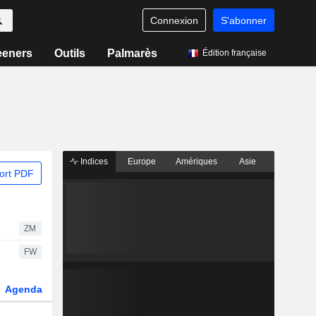
Connexion
S'abonner
eeners
Outils
Palmarès
Édition française
Indices
Europe
Amériques
Asie
ort PDF
ZM
FW
Agenda
Secteur
Dérivés
Fonds et ETFs