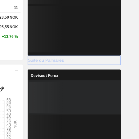
11
23,50
NOK
95,55
NOK
+13,76 %
Suite du Palmarès
Devises / Forex