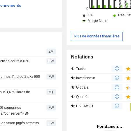
abonnements
Plus de données financières
ZM
Notations
ctif de cours à 620
FW
Trader
éennes, l'indice Stoxx 600
FW
Investisseur
Globale
ur 3,4 milliards de
MT
Qualité
ESG MSCI
506 couronnes
FW
à "conserver" - BN
risation jugés attractifs
FW