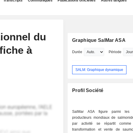
Transcripts
Communiqués
Publications officielles
Autres langues
tionnel du
Graphique SalMar ASA
fiche à
Durée
Période
SALM: Graphique dynamique
Profil Société
SalMar ASA figure parmi les p
producteurs mondiaux de salmoni
par activité se répartit comme
transformation et vente de saum