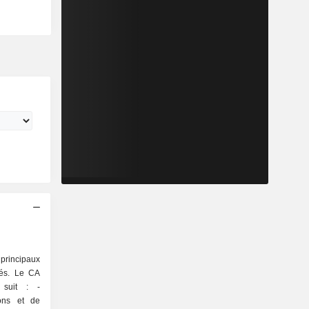
rincipaux
dés. Le CA
 suit : -
ons et de