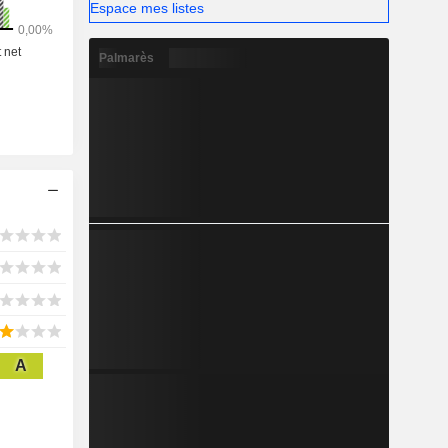
Espace mes listes
Palmarès
A