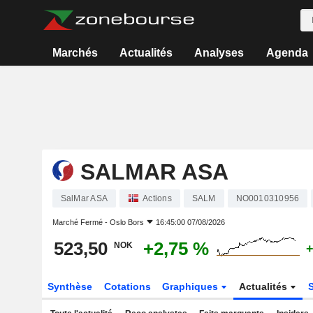
Marchés
Actualités
Analyses
Agenda
SALMAR ASA
SalMar ASA
Actions
SALM
NO0010310956
Marché Fermé -
Oslo Bors
16:45:00 07/08/2026
523,50
+2,75 %
NOK
+
Synthèse
Cotations
Graphiques
Actualités