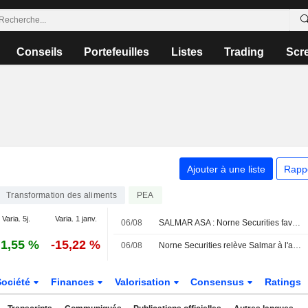
Conseils
Portefeuilles
Listes
Trading
Scr
Ajouter à une liste
Rapp
Transformation des aliments
PEA
Varia. 5j.
Varia. 1 janv.
06/08
SALMAR ASA : Norne Securities favorable au dossier
1,55 %
-15,22 %
06/08
Norne Securities relève Salmar à l'achat (conserver), objectif de cours à 620 couronnes norvégiennes - BN
Société
Finances
Valorisation
Consensus
Ratings