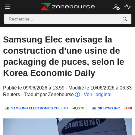
Samsung Elec envisage la
construction d'une usine de
packaging de puces, selon le
Korea Economic Daily
Publié le 09/06/2026 à 13:59 - Modifié le 10/06/2026 à 06:33
Reuters - Traduit par Zonebourse
-
Voir l'original
SAMSUNG ELECTRONICS CO., LTD.
+0,22 %
SK HYNIX INC.
-4,88 