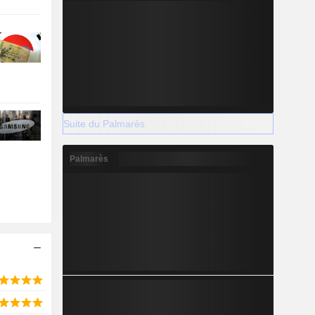
Suite du Palmarès
Palmarès