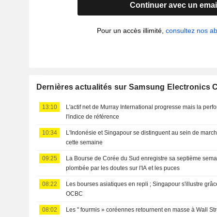
Continuer avec un emai
Pour un accès illimité,
consultez nos 
Dernières actualités sur Samsung Electronics C
13:10
L'actif net de Murray International progresse mais la per
l'indice de référence
10:34
L'Indonésie et Singapour se distinguent au sein de marché
cette semaine
09:25
La Bourse de Corée du Sud enregistre sa septième semai
plombée par les doutes sur l'IA et les puces
08:22
Les bourses asiatiques en repli ; Singapour s'illustre grâc
OCBC
08:02
Les " fourmis » coréennes retournent en masse à Wall Str