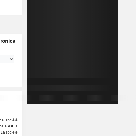
ronics
ne société
pale est la
 La société