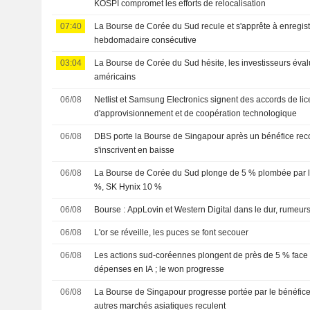
KOSPI compromet les efforts de relocalisation
07:40
La Bourse de Corée du Sud recule et s'apprête à enregist
hebdomadaire consécutive
03:04
La Bourse de Corée du Sud hésite, les investisseurs évalu
américains
06/08
Netlist et Samsung Electronics signent des accords de lic
d'approvisionnement et de coopération technologique
06/08
DBS porte la Bourse de Singapour après un bénéfice recor
s'inscrivent en baisse
06/08
La Bourse de Corée du Sud plonge de 5 % plombée par l
%, SK Hynix 10 %
06/08
Bourse : AppLovin et Western Digital dans le dur, rumeur
06/08
L'or se réveille, les puces se font secouer
06/08
Les actions sud-coréennes plongent de près de 5 % face 
dépenses en IA ; le won progresse
06/08
La Bourse de Singapour progresse portée par le bénéfice
autres marchés asiatiques reculent