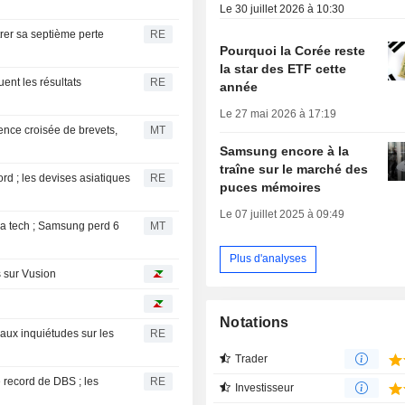
Le 30 juillet 2026 à 10:30
rer sa septième perte
RE
Pourquoi la Corée reste
la star des ETF cette
ent les résultats
RE
année
Le 27 mai 2026 à 17:19
ence croisée de brevets,
MT
Samsung encore à la
traîne sur le marché des
d ; les devises asiatiques
RE
puces mémoires
Le 07 juillet 2025 à 09:49
a tech ; Samsung perd 6
MT
Plus d'analyses
s sur Vusion
Notations
aux inquiétudes sur les
RE
Trader
 record de DBS ; les
RE
Investisseur