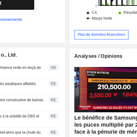
internationaux.
l
abonnements
Plus de données financières
o., Ltd.
Analyses / Opinions
formance reste en deçà de
AN
s asiatiques affaiblis
RE
ne consécutive de baisse,
RE
e à la solidité de DBS et
RE
Le bénéfice de Samsun
les puces multiplié par 
face à la pénurie de mé
eet alors que la chute du
RE