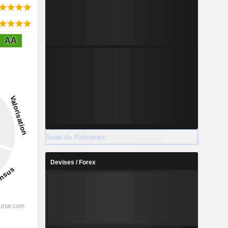
AA
Suite du Palmarès
Devises / Forex