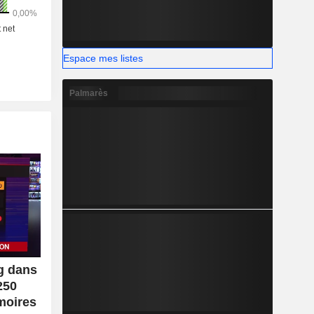
Espace mes listes
Palmarès
g dans
250
moires