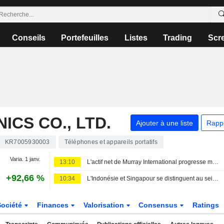
Conseils
Portefeuilles
Listes
Trading
Scr
CS CO., LTD.
Ajouter à une liste
Rapp
KR7005930003
Téléphones et appareils portatifs
Varia. 1 janv.
13:10
L'actif net de Murray International progresse mais la performance reste en deçà de l'indice de référence
+92,66 %
10:34
L'Indonésie et Singapour se distinguent au sein de marchés asiatiques affaiblis cette semaine
Société
Finances
Valorisation
Consensus
Ratings