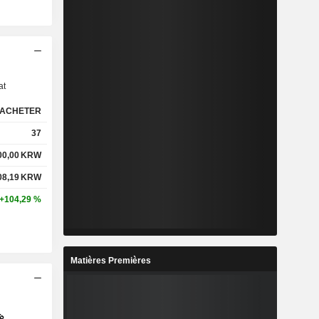
s
at
ACHETER
37
00,00
KRW
08,19
KRW
+104,29 %
Matières Premières