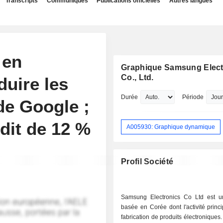
Transcripts
Communiqués
Publications officielles
Autres langues
 en
Graphique Samsung Elect
Co., Ltd.
uire les
Durée
Période
de Google ;
dit de 12 %
A005930: Graphique dynamique
Profil Société
Samsung Electronics Co Ltd est u
basée en Corée dont l'activité princi
fabrication de produits électroniques.