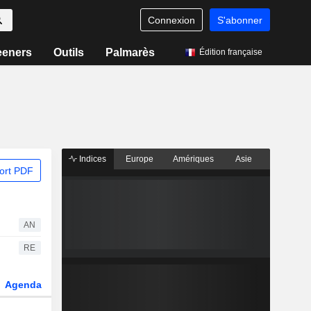
Connexion
S'abonner
eeners
Outils
Palmarès
Édition française
Indices
Europe
Amériques
Asie
ort PDF
AN
RE
Agenda
Secteur
Fonds et ETFs