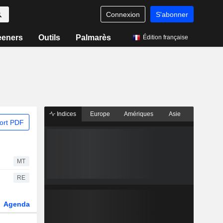
Connexion
S'abonner
eeners
Outils
Palmarès
Édition française
Indices
Europe
Amériques
Asie
ort PDF
MT
RE
Agenda
Secteur
Fonds et ETFs