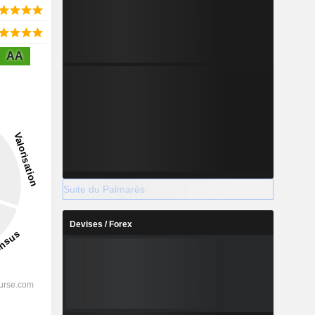
AA
Suite du Palmarès
Devises / Forex