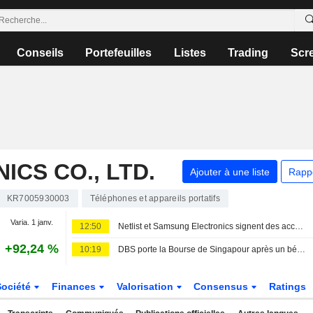
Conseils
Portefeuilles
Listes
Trading
Scr
CS CO., LTD.
Ajouter à une liste
Rapp
KR7005930003
Téléphones et appareils portatifs
Varia. 1 janv.
12:50
Netlist et Samsung Electronics signent des accords de licence croisée de brevets, d'approvisionnement et de coopération technologique
+92,24 %
10:19
DBS porte la Bourse de Singapour après un bénéfice record ; les devises asiatiques s'inscrivent en baisse
Société
Finances
Valorisation
Consensus
Ratings