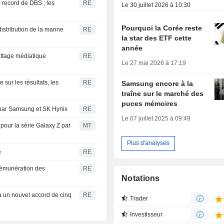
 record de DBS ; les
RE
Le 30 juillet 2026 à 10:30
Pourquoi la Corée reste
istribution de la manne
RE
la star des ETF cette
année
attage médiatique
RE
Le 27 mai 2026 à 17:19
sur les résultats, les
RE
Samsung encore à la
traîne sur le marché des
puces mémoires
par Samsung et SK Hynix
RE
Le 07 juillet 2025 à 09:49
ur la série Galaxy Z par
MT
Plus d'analyses
e
RE
rémunération des
RE
Notations
via un nouvel accord de cinq
RE
Trader
Investisseur