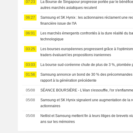
07:23
La Bourse de Singapour progresse portée par le bénéfice
autres marchés asiatiques reculent
06:27
Samsung et SK Hynix : les actionnaires réclament une red
financière issue de l'IA
06:01
Les marchés émergents confrontés à la dure réalité du b
technologique
03:25
Les bourses européennes progressent grâce à l'optimisme 
traders évaluant les propositions iraniennes
03:03
La bourse sud-coréenne chute de plus de 3 %, plombée 
01:56
Samsung annonce un bond de 30 % des précommandes po
rapport à la génération précédente
05/08
SÉANCE BOURSIÈRE - L'élan s'essouffle, l'or s'enflamm
05/08
Samsung et SK Hynix signalent une augmentation de la 
actionnaires
05/08
Netlist et Samsung mettent fin à leurs litiges de brevets 
ans sur les mémoires