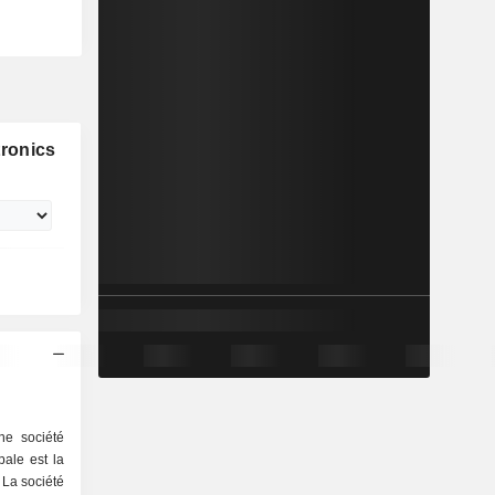
ronics
ne société
pale est la
 La société