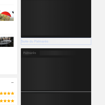
Suite du Palmarès
Palmarès