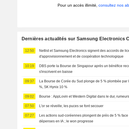
Pour un accès illimité,
consultez nos 
Dernières actualités sur Samsung Electronics C
12:50
Netlist et Samsung Electronics signent des accords de lic
d'approvisionnement et de coopération technologique
10:19
DBS porte la Bourse de Singapour après un bénéfice recor
s'inscrivent en baisse
09:37
La Bourse de Corée du Sud plonge de 5 % plombée par l
%, SK Hynix 10 %
09:02
Bourse : AppLovin et Western Digital dans le dur, rumeur
07:50
L'or se réveille, les puces se font secouer
07:27
Les actions sud-coréennes plongent de près de 5 % face 
dépenses en IA ; le won progresse