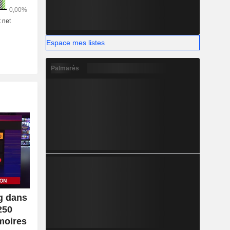
Espace mes listes
Palmarès
g dans
250
moires