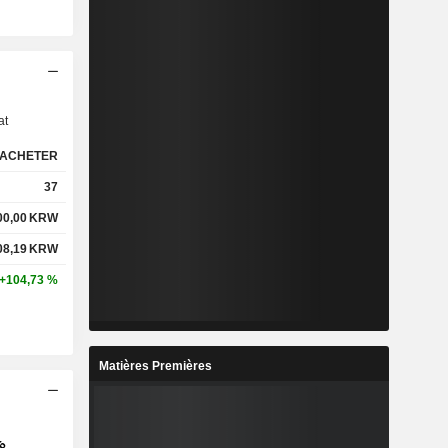
s
at
ACHETER
37
00,00
KRW
08,19
KRW
+104,73 %
Matières Premières