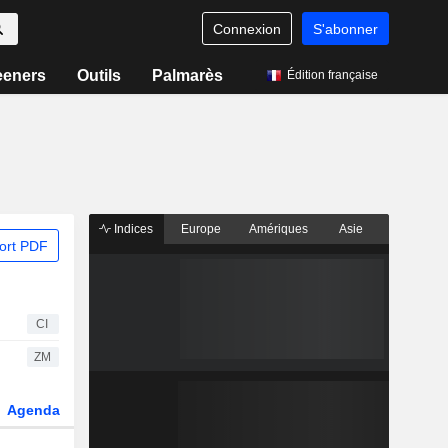
Connexion
S'abonner
eeners
Outils
Palmarès
Édition française
Indices
Europe
Amériques
Asie
ort PDF
CI
ZM
Agenda
Secteur
Dérivés
Fonds et ETFs