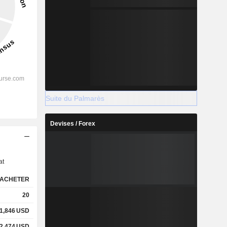
Suite du Palmarès
Devises / Forex
s
at
ACHETER
20
1,846
USD
2,474
USD