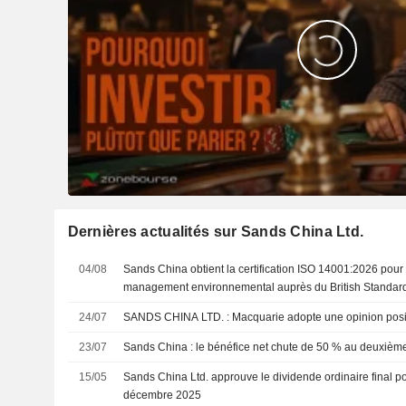
Dernières actualités sur Sands China Ltd.
04/08
Sands China obtient la certification ISO 14001:2026 pou
management environnemental auprès du British Standards
24/07
SANDS CHINA LTD. : Macquarie adopte une opinion po
23/07
Sands China : le bénéfice net chute de 50 % au deuxième
15/05
Sands China Ltd. approuve le dividende ordinaire final pou
décembre 2025