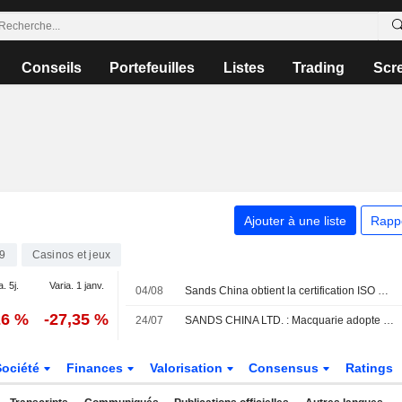
Conseils
Portefeuilles
Listes
Trading
Scr
Ajouter à une liste
Rapp
9
Casinos et jeux
a. 5j.
Varia. 1 janv.
04/08
Sands China obtient la certification ISO 14001:2026 pour son système de management environnemental auprès du British Standards Institution Group
26 %
-27,35 %
24/07
SANDS CHINA LTD. : Macquarie adopte une opinion positive
Société
Finances
Valorisation
Consensus
Ratings