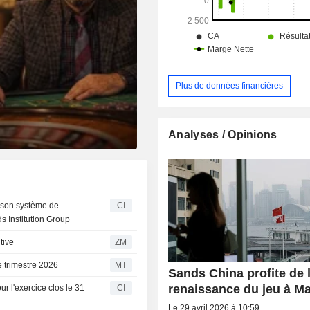
navettes et autres.
Plus de données financières
Analyses / Opinions
r son système de
CI
 Institution Group
sitive
ZM
 trimestre 2026
MT
Sands China profite de 
renaissance du jeu à M
r l'exercice clos le 31
CI
Le 29 avril 2026 à 10:59