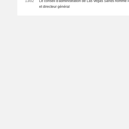
13/02
Le conseil d'administration de Las Vegas Sands nomme P
et directeur général