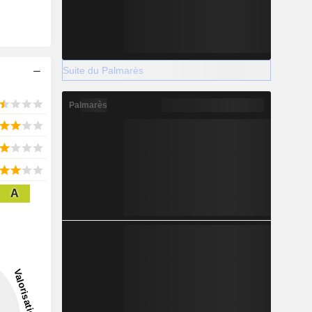
Suite du Palmarès
Palmarès
A