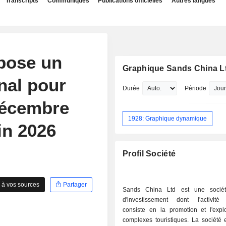
Transcripts
Communiqués
Publications officielles
Autres langues
pose un
Graphique Sands China L
inal pour
Durée
Période
 décembre
1928: Graphique dynamique
in 2026
Profil Société
 à vos sources
Partager
Sands China Ltd est une sociét
d'investissement dont l'activité 
consiste en la promotion et l'explo
complexes touristiques. La société 