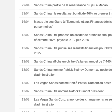
29/04
Sands China profite de la renaissance du jeu à Macao
23/04
Sands China : le résultat net bondit de 46% au premier t
16/04
Macao : le secrétaire à l'Economie et aux Finances démis
personnelles"
13/02
Sands China Ltd. propose un dividende ordinaire final pou
décembre 2025, payable le 12 juin 2026
13/02
Sands China Ltd. publie ses résultats financiers pour l'e
2025
13/02
Sands China affiche un chiffre d'affaires annuel de 7 440
13/02
Sands China nomme Patrick Sydney Dumont au poste de 
d'administration
13/02
Las Vegas Sands nomme l'initié Patrick Dumont au post
13/02
Sands China Ltd. nomme Patrick Dumont président
13/02
Las Vegas Sands Corp. annonce des changements au sei
d'administration