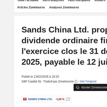
Toute l'actualité
Reco analystes
Faits marquants
Insiders
Articles Zonebourse
Analyses Zonebourse
Sands China Ltd. pro
dividende ordinaire f
l'exercice clos le 31
2025, payable le 12 ju
Publié le 13/02/2026 à 18:20
S&P Capital IQ - Traduit par Zonebourse
-
Voir l'original
Ajouter Zonebourse
SANDS CHINA LTD.
-1,59 %