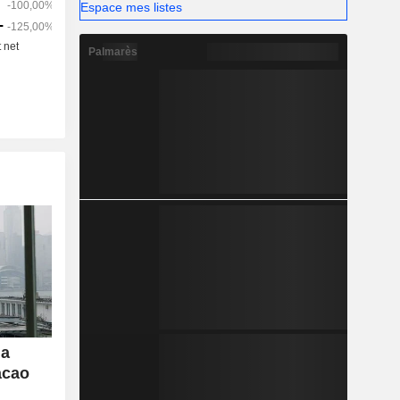
Espace mes listes
Palmarès
la
acao