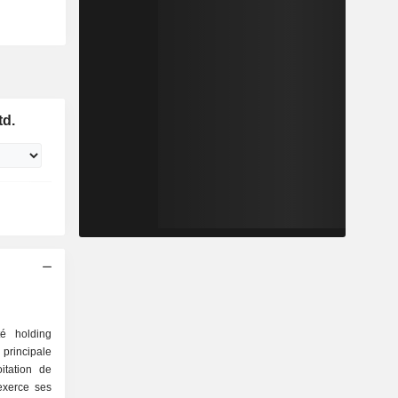
td.
é holding
principale
itation de
exerce ses