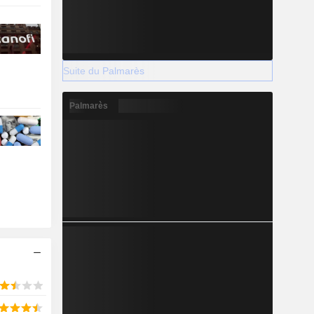
Suite du Palmarès
Palmarès