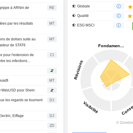
Globale
 grippe à ARNm de
RE
Qualité
es par les résultats
MT
ESG MSCI
ons de dollars suite au
MT
radeur de STAT6
e pour l'extension de
CI
re les infections
uadfi
MT
 40 MdsUSD pour Shein
ue les regards se tournent
DJ
lectric, Eiffage
DJ
ZD