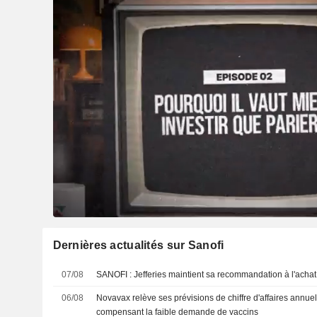
Dernières actualités sur Sanofi
07/08
SANOFI : Jefferies maintient sa recommandation à l'achat
06/08
Novavax relève ses prévisions de chiffre d'affaires annuel
compensant la faible demande de vaccins