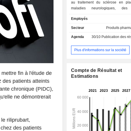
au traitement du sclérose en pl
maladies neurologiques, des 
inflammatoires, des maladies aut
Employés
des maladies rares, des cance
maladies hématologiques rares ; - vaccin
Secteur
Produits pharm
humains (18,2%) : vaccins pédiatriqu
Agenda
30/10
Publication des résultat
contre la grippe, la méningite et la p
vaccins de rappel et vaccins de
voyageurs et aux zones endémiques. 
Plus d'informations sur la société
2025, le groupe dispose de 37
production dans le monde. La répartition
géographique du CA est la suivant
Compte de Résultat et
mettre fin à l'étude de
(3,9%), Europe (17,1%), Etats-Uni
Estimations
Chine (6%) et autres (22,2%).
 des patients atteints
ante chronique (PIDC),
'elle ne démontrerait
e riliprubart,
 chez des patients