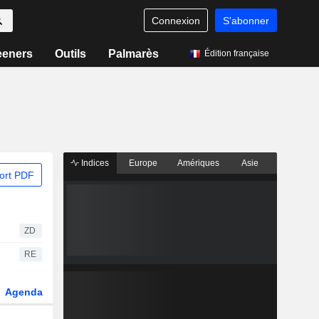
Connexion
S'abonner
eeners
Outils
Palmarès
Édition française
Indices
Europe
Amériques
Asie
ort PDF
ZD
RE
Agenda
Secteur
Dérivés
Fonds et ETFs