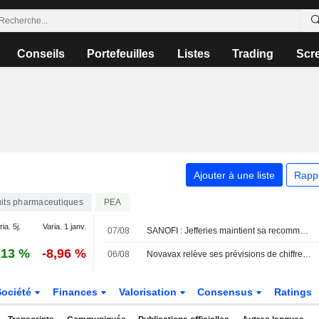
Conseils
Portefeuilles
Listes
Trading
Scr
Ajouter à une liste
Rapp
its pharmaceutiques
PEA
ia. 5j.
Varia. 1 janv.
07/08
SANOFI : Jefferies maintient sa recommandation à l'achat
,13 %
-8,96 %
06/08
Novavax relève ses prévisions de chiffre d'affaires annuel, les accords de licence compensant la faible demande de vaccins
Société
Finances
Valorisation
Consensus
Ratings