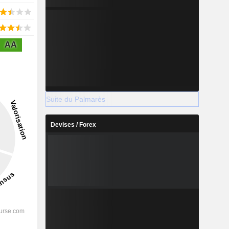
AA
Suite du Palmarès
Devises / Forex