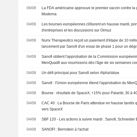
06/08
La FDA américaine approuve le premier vaccin contre la
Moderna
04/08
Les bourses européennes clôturent en hausse mardi, porté
d'entreprises et les discussions sur Ormuz
04/08
Nurix Therapeutics reçoit un paiement d'étape de 10 milli
lancement par Sanofi d'un essai de phase 1 pour un dég
04/08
Sanofi obtient l'approbation de la Commission européenn
MenQuadfi aux nourrissons dès l'âge de six semaines cont
invasives à méningocoques
04/08
Un défi principal pour Sanofi selon AlphaValue
04/08
Sanofi : l'Union européenne étend l'approbation du MenQ
04/08
Bourse : résultats de SpaceX, +15% pour Palantir, 30 à
04/08
CAC 40 : La Bourse de Paris attendue en hausse tandis q
vers SpaceX
04/08
SBF 120 - Les actions à suivre mardi : Sanofi, Schneider E
04/08
SANOFI : Bernstein à l'achat