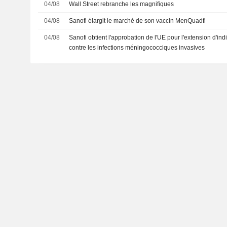
04/08
Wall Street rebranche les magnifiques
04/08
Sanofi élargit le marché de son vaccin MenQuadfi
04/08
Sanofi obtient l'approbation de l'UE pour l'extension d'in
contre les infections méningococciques invasives