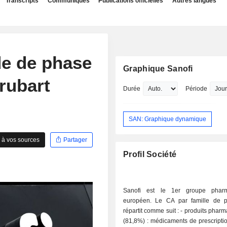
Transcripts
Communiqués
Publications officielles
Autres langues
ude de phase
Graphique Sanofi
rubart
Durée
Période
SAN: Graphique dynamique
 à vos sources
Partager
Profil Société
Sanofi est le 1er groupe pharm
européen. Le CA par famille de p
répartit comme suit : - produits pharmaceutiques
(81,8%) : médicaments de prescripti