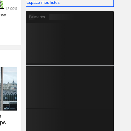
Espace mes listes
Palmarès
n
mps