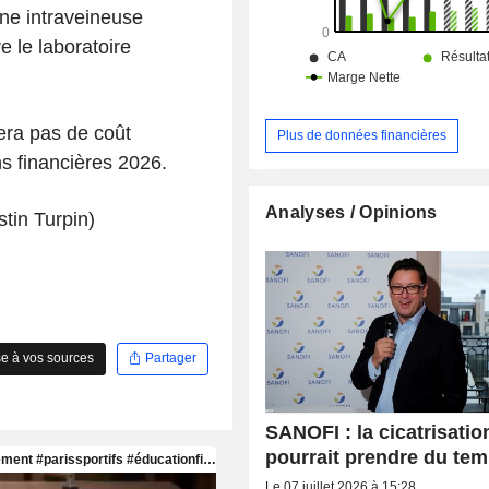
ine intraveineuse
 le laboratoire
nera pas de coût
Plus de données financières
ons financières 2026.
Analyses / Opinions
tin Turpin)
e à vos sources
Partager
SANOFI : la cicatrisatio
pourrait prendre du te
Le 07 juillet 2026 à 15:28