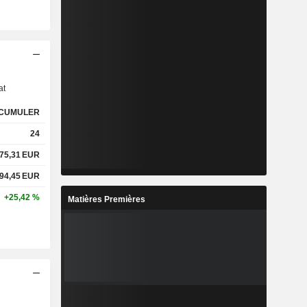
s
at
CUMULER
24
75,31
EUR
94,45
EUR
+25,42 %
Matières Premières