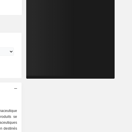
aceutique
roduits se
on destinés