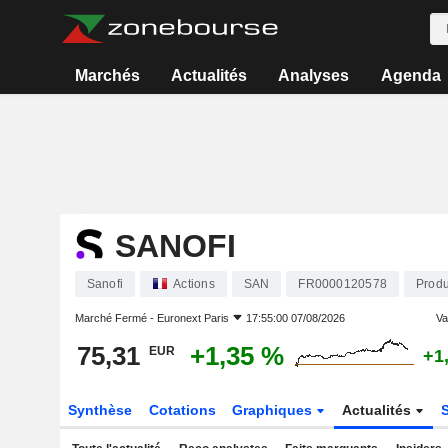
Marchés
Actualités
Analyses
Agenda
SANOFI
Sanofi
Actions
SAN
FR0000120578
Produ
Marché Fermé -
Euronext Paris
17:55:00 07/08/2026
Var
75,31
+1,35 %
EUR
+1
Synthèse
Cotations
Graphiques
Actualités