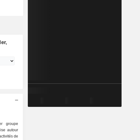
er,
er groupe
nise autour