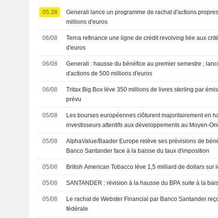
05:38
Generali lance un programme de rachat d'actions propres
millions d'euros
06/08
Terna refinance une ligne de crédit revolving liée aux cri
d'euros
06/08
Generali : hausse du bénéfice au premier semestre ; lan
d'actions de 500 millions d'euros
06/08
Tritax Big Box lève 350 millions de livres sterling par ém
prévu
05/08
Les bourses européennes clôturent majoritairement en h
investisseurs attentifs aux développements au Moyen-Ori
05/08
AlphaValue/Baader Europe relève ses prévisions de bénéf
Banco Santander face à la baisse du taux d'imposition
05/08
British American Tobacco lève 1,5 milliard de dollars sur 
05/08
SANTANDER : révision à la hausse du BPA suite à la
05/08
Le rachat de Webster Financial par Banco Santander reçoi
fédérale