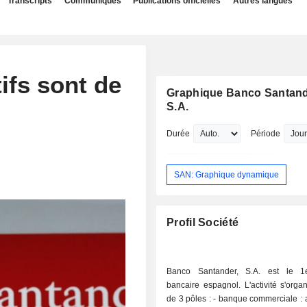
Transcripts
Communiqués
Publications officielles
Autres langues
ifs sont de
Graphique Banco Santand
S.A.
Durée
Période
SAN: Graphique dynamique
Profil Société
Banco Santander, S.A. est le 1
bancaire espagnol. L'activité s'orga
de 3 pôles : - banque commerciale : activités de