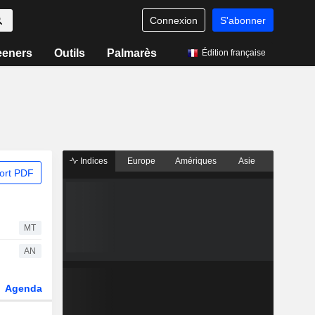
Connexion
S'abonner
eeners
Outils
Palmarès
Édition française
Indices
Europe
Amériques
Asie
ort PDF
MT
AN
Agenda
Secteur
Dérivés
Fonds et ETFs