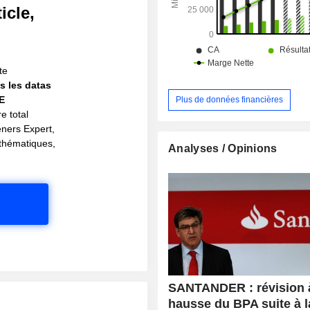
icle,
!
te
s les datas
IE
Plus de données financières
e total
eners Expert,
s thématiques,
Analyses / Opinions
SANTANDER : révision à
hausse du BPA suite à l