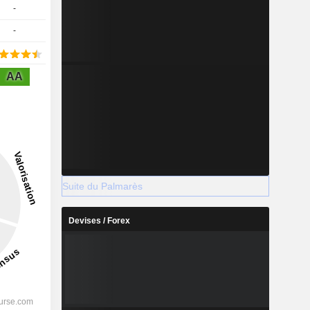
-
-
AA
Suite du Palmarès
Devises / Forex