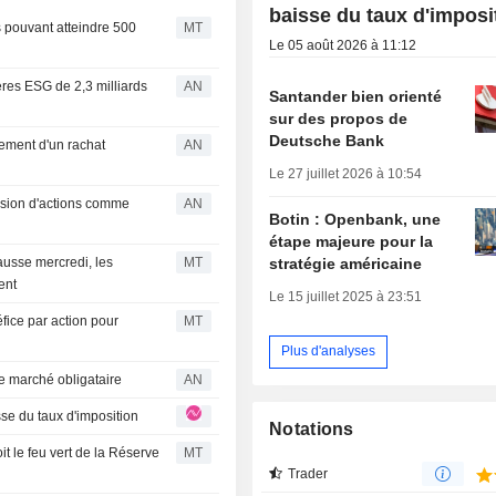
baisse du taux d'imposi
 pouvant atteindre 500
MT
Le 05 août 2026 à 11:12
tères ESG de 2,3 milliards
AN
Santander bien orienté
sur des propos de
Deutsche Bank
cement d'un rachat
AN
Le 27 juillet 2026 à 10:54
ission d'actions comme
AN
Botin : Openbank, une
étape majeure pour la
ausse mercredi, les
MT
stratégie américaine
ent
Le 15 juillet 2025 à 23:51
ice par action pour
MT
Plus d'analyses
le marché obligataire
AN
 baisse du taux d'imposition
Notations
t le feu vert de la Réserve
MT
Trader