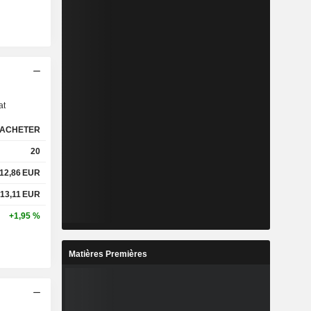
s
at
ACHETER
20
12,86
EUR
13,11
EUR
+1,95 %
Matières Premières