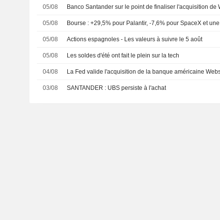
05/08
Banco Santander sur le point de finaliser l'acquisition de
05/08
Bourse : +29,5% pour Palantir, -7,6% pour SpaceX et une 
05/08
Actions espagnoles - Les valeurs à suivre le 5 août
05/08
Les soldes d'été ont fait le plein sur la tech
04/08
La Fed valide l'acquisition de la banque américaine Web
03/08
SANTANDER : UBS persiste à l'achat