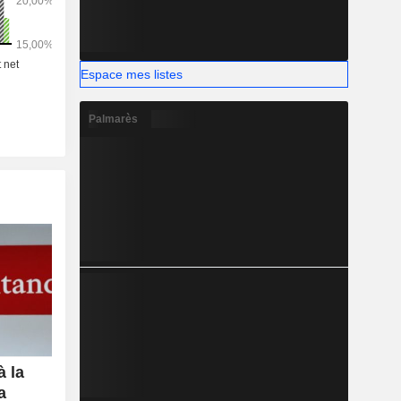
Espace mes listes
Palmarès
 la
a