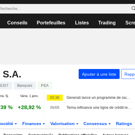
Conseils
Portefeuilles
Listes
Trading
Scr
S.A.
Ajouter à une liste
Rapp
0J37
Banques
PEA
ia. 5j.
Varia. 1 janv.
05:38
Generali lance un programme de rachat d'actions propres pouvant atteindre 500 millions d'euros
,39 %
+28,92 %
06/08
Terna refinance une ligne de crédit revolving liée aux critères ESG de 2,3 milliards d'euros
Société
Finances
Valorisation
Consensus
Ratings