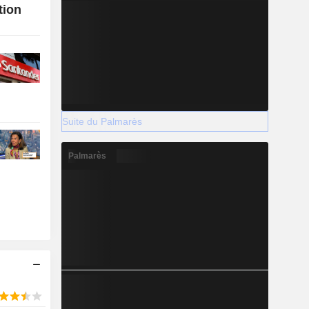
tion
Suite du Palmarès
Palmarès