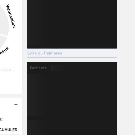
Suite du Palmarès
Palmarès
s
at
CUMULER