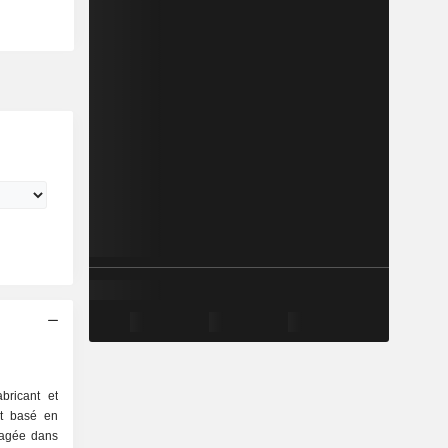
ricant et
nt basé en
gagée dans