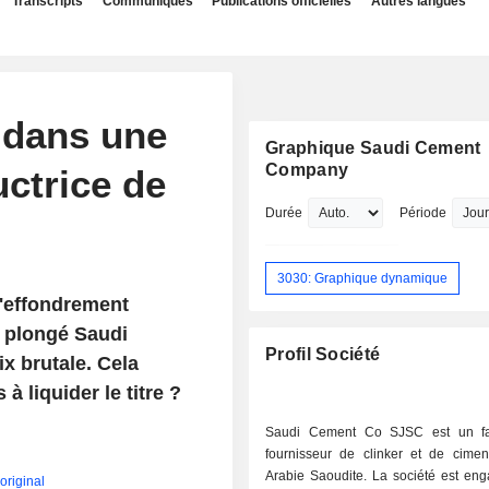
Transcripts
Communiqués
Publications officielles
Autres langues
 dans une
Graphique Saudi Cement
Company
uctrice de
Durée
Période
3030: Graphique dynamique
l'effondrement
t plongé Saudi
Profil Société
 brutale. Cela
à liquider le titre ?
Saudi Cement Co SJSC est un fab
fournisseur de clinker et de cime
Arabie Saoudite. La société est en
'original