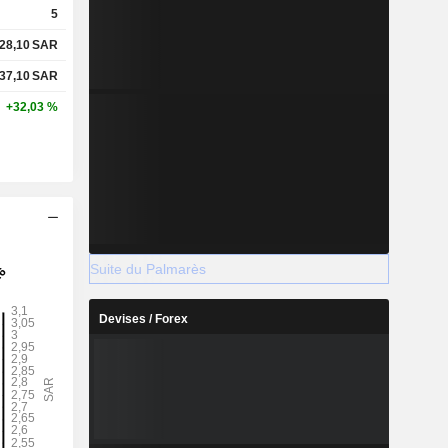
5
28,10
SAR
37,10
SAR
+32,03 %
Suite du Palmarès
Devises / Forex