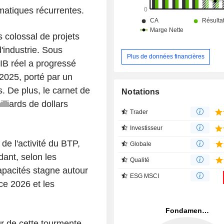
matiques récurrentes.
 colossal de projets
d'industrie. Sous
Plus de données financières
PIB réel a progressé
 2025, porté par un
s. De plus, le carnet de
Notations
lliards de dollars
Trader
Investisseur
de l'activité du BTP,
Globale
ant, selon les
Qualité
 capacités stagne autour
ESG MSCI
ce 2026 et les
 de cette tourmente.