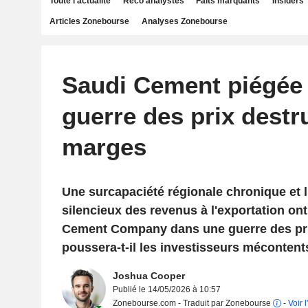
Toute l'actualité
Reco analystes
Faits marquants
Insiders
Articles Zonebourse
Analyses Zonebourse
Saudi Cement piégée
guerre des prix destr
marges
Une surcapaciété régionale chronique et 
silencieux des revenus à l'exportation on
Cement Company dans une guerre des prix
poussera-t-il les investisseurs mécontents 
Joshua Cooper
Publié le 14/05/2026 à 10:57
Zonebourse.com - Traduit par Zonebourse
-
Voir l