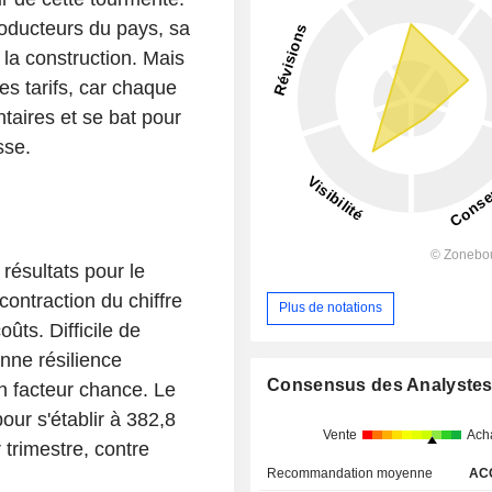
roducteurs du pays, sa
 la construction. Mais
es tarifs, car chaque
taires et se bat pour
sse.
ésultats pour le
ontraction du chiffre
Plus de notations
ûts. Difficile de
onne résilience
Consensus des Analyste
un facteur chance. Le
our s'établir à 382,8
Vente
Ach
 trimestre, contre
Recommandation moyenne
AC