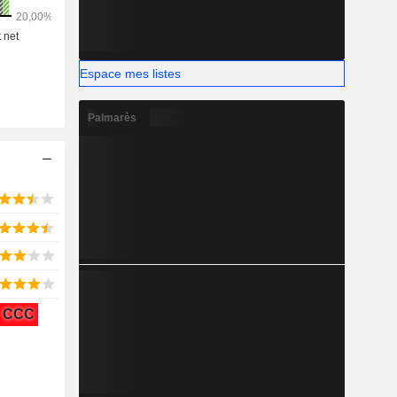
Espace mes listes
Palmarès
CCC