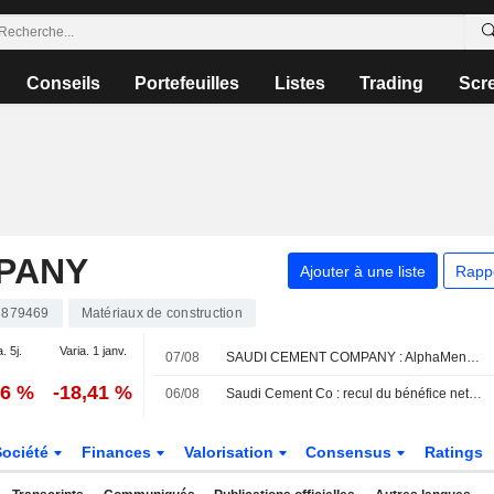
Conseils
Portefeuilles
Listes
Trading
Scr
PANY
Ajouter à une liste
Rapp
7879469
Matériaux de construction
. 5j.
Varia. 1 janv.
07/08
SAUDI CEMENT COMPANY : AlphaMena réitère son opinion positive sur le titre
06 %
-18,41 %
06/08
Saudi Cement Co : recul du bénéfice net et du chiffre d'affaires au premier semestre
Société
Finances
Valorisation
Consensus
Ratings