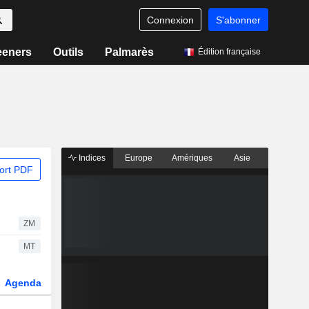
Connexion
S'abonner
eeners
Outils
Palmarès
Édition française
Indices
Europe
Amériques
Asie
ort PDF
ZM
MT
Agenda
Secteur
Dérivés
Fonds et ETFs