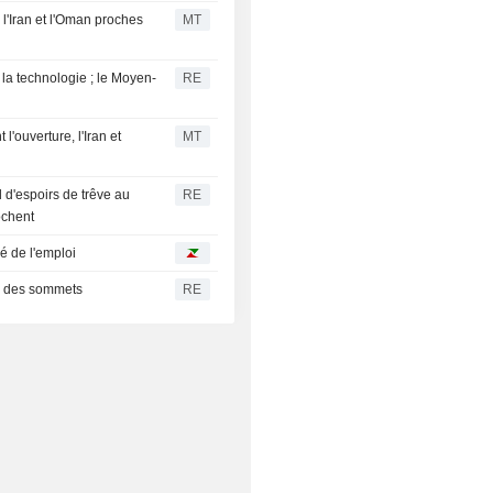
, l'Iran et l'Oman proches
MT
la technologie ; le Moyen-
RE
l'ouverture, l'Iran et
MT
 d'espoirs de trêve au
RE
ochent
é de l'emploi
r des sommets
RE