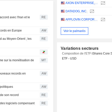
AXON ENTERPRISE, INC.
DATADOG, INC.
accord avec l'Iran et le
RE
APPLOVIN CORPORATION
cords en Europe
AW
Voir le palmarès
rd au Moyen-Orient ; les
RE
Variations secteurs
Composition de l'ETF
iShares Core 
ETF - USD
me sur la monétisation de
MT
ouveaux records en
AW
politiques
AW
 de son record
RE
 des logiciels compensant
RE