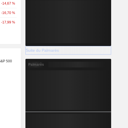
-14,67 %
-16,70 %
-17,99 %
Suite du Palmarès
S&P 500
Palmarès