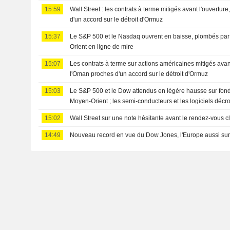
15:59
Wall Street : les contrats à terme mitigés avant l'ouverture
d'un accord sur le détroit d'Ormuz
15:37
Le S&P 500 et le Nasdaq ouvrent en baisse, plombés par 
Orient en ligne de mire
15:07
Les contrats à terme sur actions américaines mitigés avant 
l'Oman proches d'un accord sur le détroit d'Ormuz
15:03
Le S&P 500 et le Dow attendus en légère hausse sur fond
Moyen-Orient ; les semi-conducteurs et les logiciels décr
15:02
Wall Street sur une note hésitante avant le rendez-vous cl
14:49
Nouveau record en vue du Dow Jones, l'Europe aussi su