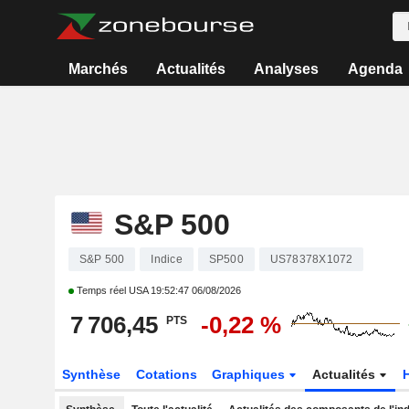
Marchés
Actualités
Analyses
Agenda
S&P 500
S&P 500
Indice
SP500
US78378X1072
Temps réel USA
19:52:47 06/08/2026
7 706,45
-0,22 %
PTS
Synthèse
Cotations
Graphiques
Actualités