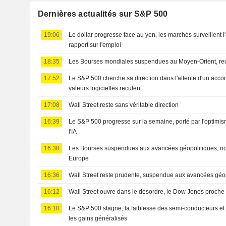
Dernières actualités sur S&P 500
19:06
Le dollar progresse face au yen, les marchés surveillent l'
rapport sur l'emploi
18:35
Les Bourses mondiales suspendues au Moyen-Orient, re
17:52
Le S&P 500 cherche sa direction dans l'attente d'un acco
valeurs logicielles reculent
17:08
Wall Street reste sans véritable direction
16:39
Le S&P 500 progresse sur la semaine, porté par l'optimis
l'IA
16:38
Les Bourses suspendues aux avancées géopolitiques, n
Europe
16:36
Wall Street reste prudente, suspendue aux avancées géo
16:12
Wall Street ouvre dans le désordre, le Dow Jones proche
16:10
Le S&P 500 stagne, la faiblesse des semi-conducteurs et
les gains généralisés