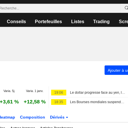
Conseils
Portefeuilles
Listes
Trading
Scr
Ajouter à u
Varia. 5j.
Varia. 1 janv.
19:06
Le dollar progresse face au yen, les marchés surveillent l'accord avec l'Iran et le rapport sur l'emploi
+3,61 %
+12,58 %
18:35
Les Bourses mondiales suspendues au Moyen-Orient, records en Europe
Heatmap
Composition
Dérivés