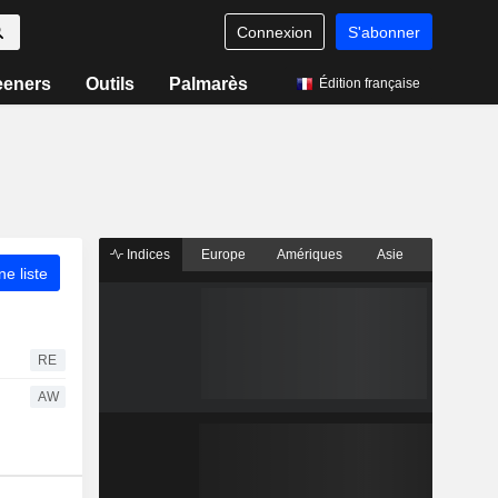
Connexion
S'abonner
eeners
Outils
Palmarès
Édition française
Indices
Europe
Amériques
Asie
ne liste
RE
AW