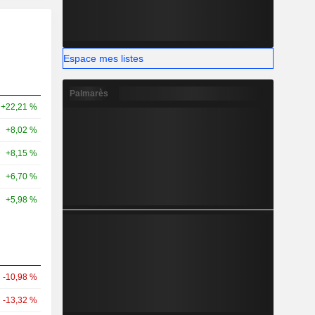
Espace mes listes
Palmarès
+22,21 %
+8,02 %
+8,15 %
+6,70 %
+5,98 %
-10,98 %
-13,32 %