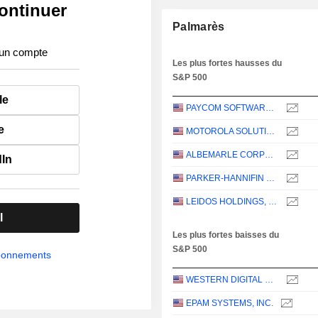
ontinuer
Palmarès
 un compte
Les plus fortes hausses du
S&P 500
le
PAYCOM SOFTWARE, INC.
e
MOTOROLA SOLUTIONS, INC.
ALBEMARLE CORPORATION
dIn
PARKER-HANNIFIN CORPORATION
LEIDOS HOLDINGS, INC.
l
Les plus fortes baisses du
S&P 500
abonnements
WESTERN DIGITAL CORPORATION
EPAM SYSTEMS, INC.