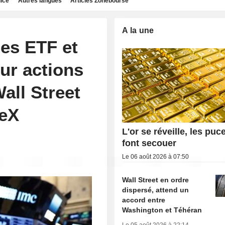
dice
Autres langues
Articles Zonebourse
A la une
les ETF et
sur actions
all Street
ceX
L'or se réveille, les puc
font secouer
Le 06 août 2026 à 07:50
Wall Street en ordre
dispersé, attend un
accord entre
Washington et Téhéran