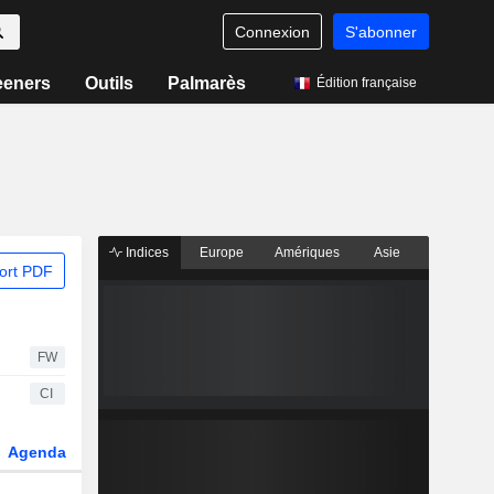
Connexion
S'abonner
eeners
Outils
Palmarès
Édition française
Indices
Europe
Amériques
Asie
ort PDF
FW
CI
Agenda
Secteur
Dérivés
Fonds et ETFs