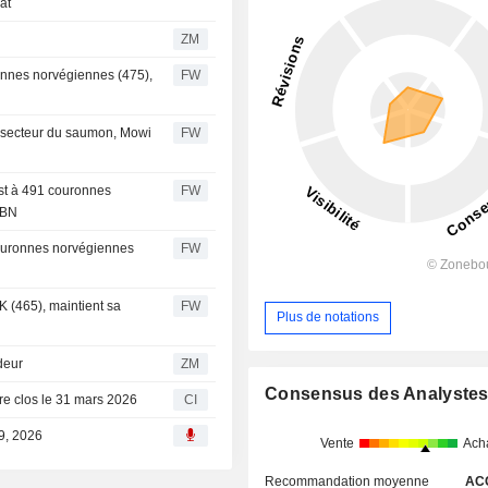
at
ZM
ronnes norvégiennes (475),
FW
e secteur du saumon, Mowi
FW
ost à 491 couronnes
FW
 BN
 couronnes norvégiennes
FW
K (465), maintient sa
FW
Plus de notations
endeur
ZM
Consensus des Analyste
tre clos le 31 mars 2026
CI
19, 2026
Vente
Ach
Recommandation moyenne
AC