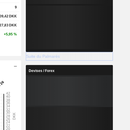
9
09,42
DKK
27,83
DKK
+5,95 %
Suite du Palmarès
Devises / Forex