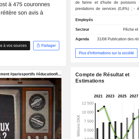
de farine et d'huile de poissons (
rost à 475 couronnes
prestations de services (0,8%) ; - élevage de
éitère son avis à
saumons (0,1%). La répartition géographique
Employés
du CA est la suivante : Europe de l
Europe de l'Ouest (56%), Asie
Secteur
Pêche et 
Amérique du Nord (23,7%) et autres 
Agenda
31/08
Publication des résultat
e à vos sources
Partager
Plus d'informations sur la société
Compte de Résultat et
Estimations