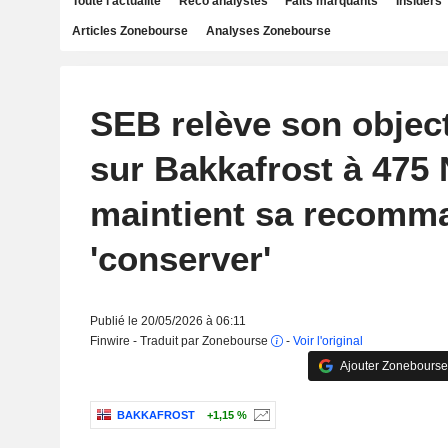
Toute l'actualité
Reco analystes
Faits marquants
Insiders
Articles Zonebourse
Analyses Zonebourse
SEB relève son object
sur Bakkafrost à 475 
maintient sa recomm
'conserver'
Publié le 20/05/2026 à 06:11
Finwire - Traduit par Zonebourse
-
Voir l'original
Ajouter Zonebourse
BAKKAFROST
+1,15 %