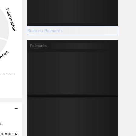
Suite du Palmarès
Palmarès
s
at
CUMULER