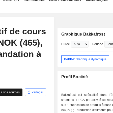
Transcripts
Communiqués
Publications officielles
Autres langues
if de cours
Graphique Bakkafrost
NOK (465),
Durée
Période
andation à
BAKKA: Graphique dynamique
Profil Société
 à vos sources
Partager
Bakkafrost est spécialisé dans l'
saumons. Le CA par activité se répa
suit : - fabrication de produits à base de saumon
(94,2%) ; - production d'aliments pour poissons,