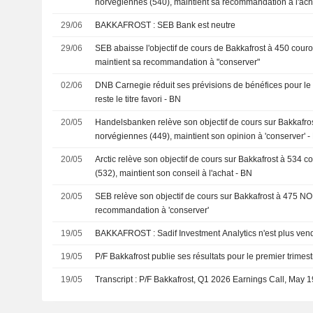
norvégiennes (540), maintient sa recommandation à l'ach
29/06
BAKKAFROST : SEB Bank est neutre
29/06
SEB abaisse l'objectif de cours de Bakkafrost à 450 cou
maintient sa recommandation à "conserver"
02/06
DNB Carnegie réduit ses prévisions de bénéfices pour l
reste le titre favori - BN
20/05
Handelsbanken relève son objectif de cours sur Bakkafr
norvégiennes (449), maintient son opinion à 'conserver' -
20/05
Arctic relève son objectif de cours sur Bakkafrost à 534
(532), maintient son conseil à l'achat - BN
20/05
SEB relève son objectif de cours sur Bakkafrost à 475 NO
recommandation à 'conserver'
19/05
BAKKAFROST : Sadif Investment Analytics n'est plus v
19/05
P/F Bakkafrost publie ses résultats pour le premier trimes
19/05
Transcript : P/F Bakkafrost, Q1 2026 Earnings Call, May 