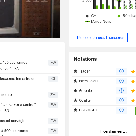
Plus de données financières
Notations
 à 450 couronnes
FW
server" - BN
Trader
 deuxieme trimestre et
CI
Investisseur
Globale
 à neutre
ZM
Qualité
 conserver » contre "
FW
ESG MSCI
s - BN
mensuel norvégien
FW
st à 500 couronnes
FW