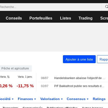
Conseils
Portefeuilles
Listes
Trading
Scr
Ajouter à une liste
Rapp
Pêche et agriculture
Varia. 5j.
Varia. 1 janv.
08/07
Handelsbanken abaisse l'objectif de cours de Bakkafrost à 450 couronnes norvégiennes (491), maintient sa recommandation à "conserver" - BN
0,26 %
-11,75 %
02/07
P/F Bakkafrost publie ses resultats de production pour le deuxieme trimestre et l'annee 2026 a date
Société
Finances
Valorisation
Consensus
Ratings