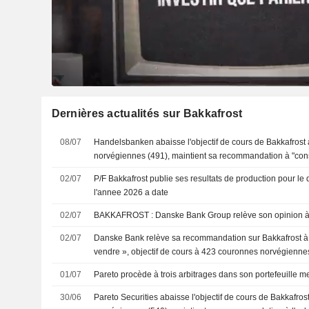
Dernières actualités sur Bakkafrost
08/07
Handelsbanken abaisse l'objectif de cours de Bakkafrost
norvégiennes (491), maintient sa recommandation à "con
02/07
P/F Bakkafrost publie ses resultats de production pour le
l'annee 2026 a date
02/07
BAKKAFROST : Danske Bank Group relève son opinion
02/07
Danske Bank relève sa recommandation sur Bakkafrost à "
vendre », objectif de cours à 423 couronnes norvégienne
01/07
Pareto procède à trois arbitrages dans son portefeuille 
30/06
Pareto Securities abaisse l'objectif de cours de Bakkafro