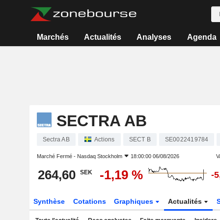
Marchés
Actualités
Analyses
Agenda
SECTRA AB
Sectra AB
Actions
SECT B
SE0022419784
Marché Fermé -
Nasdaq Stockholm
18:00:00 06/08/2026
V
264,60
-1,19 %
SEK
-5
Synthèse
Cotations
Graphiques
Actualités