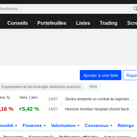
Conseils
Portefeuilles
Listes
Trading
Scr
Ajouter à une liste
Rapp
Equipement et technologie médicale avancés
PEA
aria. 5j.
Varia. 1 janv.
14/07
Sectra remporte un contrat de logiciels d'imagerie médicale auprès d'un hôpital canadien
,16 %
+5,42 %
14/07
Hennick Humber Hospital choisit Sectra One Cloud de Sectra AB pour accélérer les diagnostics grâce à l'optimisation des flux de travail en radiologie
Société
Finances
Valorisation
Consensus
Ratings