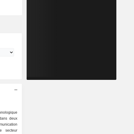
hnologique
 dans deux
munication
e secteur