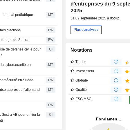
d'entreprises du 9 sep
2025
n hôpital pédiatrique
MT
Le 09 septembre 2025 à 05:42
Plus d'analyses
nnes d'actions
FW
lmologie de Sectra
FW
se de défense civile pour
CI
Notations
es
Trader
 la cybersécurité en
MT
Investisseur
ybersécurité en Suède
FW
Globale
Qualité
prise auprès de l'allemand
MT
ESG MSCI
FW
ectra AB pour unifier la
CI
nts