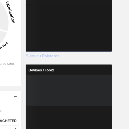
Suite du Palmarès
Devises / Forex
s
at
ACHETER