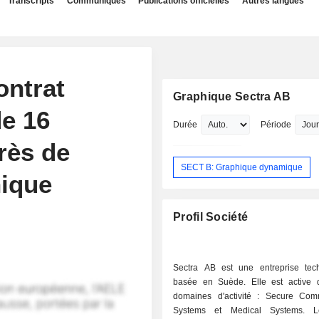
Transcripts
Communiqués
Publications officielles
Autres langues
ontrat
Graphique Sectra AB
de 16
Durée
Période
rès de
SECT B: Graphique dynamique
nique
Profil Société
Sectra AB est une entreprise tec
basée en Suède. Elle est active
domaines d'activité : Secure Com
Systems et Medical Systems. L