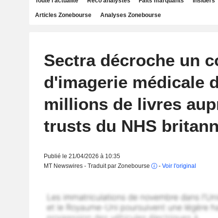
Toute l'actualité
Reco analystes
Faits marquants
Insiders
Articles Zonebourse
Analyses Zonebourse
Sectra décroche un c
d'imagerie médicale 
millions de livres aup
trusts du NHS britan
Publié le 21/04/2026 à 10:35
MT Newswires - Traduit par Zonebourse
-
Voir l'original