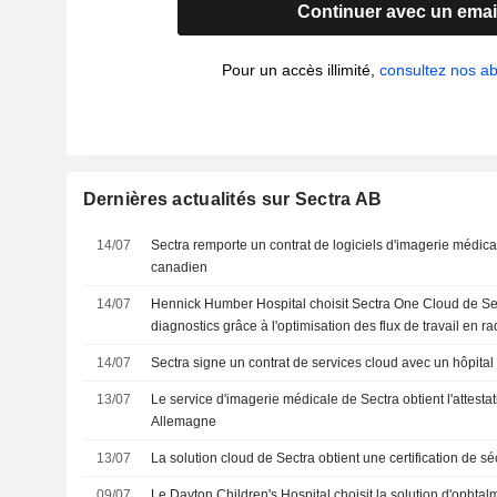
Continuer avec un emai
Pour un accès illimité,
consultez nos 
Dernières actualités sur Sectra AB
14/07
Sectra remporte un contrat de logiciels d'imagerie médica
canadien
14/07
Hennick Humber Hospital choisit Sectra One Cloud de Sec
diagnostics grâce à l'optimisation des flux de travail en ra
14/07
Sectra signe un contrat de services cloud avec un hôpita
13/07
Le service d'imagerie médicale de Sectra obtient l'attesta
Allemagne
13/07
La solution cloud de Sectra obtient une certification de s
09/07
Le Dayton Children's Hospital choisit la solution d'ophta