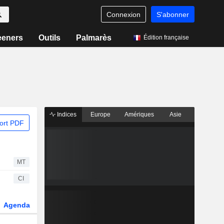
Connexion
S'abonner
eeners
Outils
Palmarès
Édition française
Indices
Europe
Amériques
Asie
ort PDF
MT
CI
Agenda
Secteur
Dérivés
Fonds et ETFs