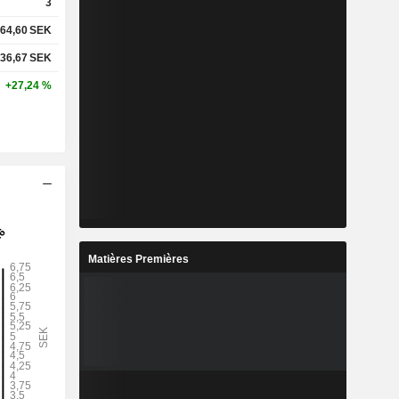
3
64,60
SEK
36,67
SEK
+27,24 %
Matières Premières