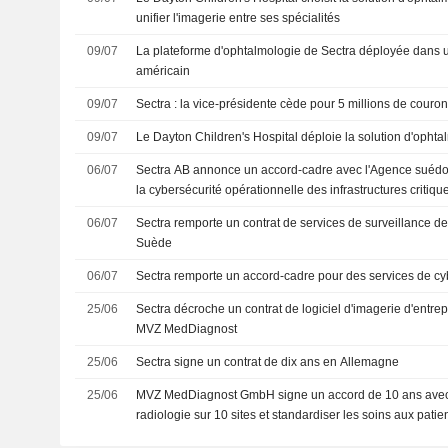
unifier l'imagerie entre ses spécialités
09/07
La plateforme d'ophtalmologie de Sectra déployée dans u
américain
09/07
Sectra : la vice-présidente cède pour 5 millions de couro
09/07
Le Dayton Children's Hospital déploie la solution d'ophta
06/07
Sectra AB annonce un accord-cadre avec l'Agence suédoi
la cybersécurité opérationnelle des infrastructures critiqu
06/07
Sectra remporte un contrat de services de surveillance de
Suède
06/07
Sectra remporte un accord-cadre pour des services de c
25/06
Sectra décroche un contrat de logiciel d'imagerie d'entre
MVZ MedDiagnost
25/06
Sectra signe un contrat de dix ans en Allemagne
25/06
MVZ MedDiagnost GmbH signe un accord de 10 ans avec S
radiologie sur 10 sites et standardiser les soins aux patie