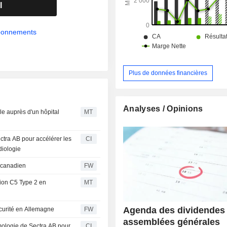
l
abonnements
Plus de données financières
Analyses / Opinions
le auprès d'un hôpital
MT
tra AB pour accélérer les
CI
diologie
l canadien
FW
tion C5 Type 2 en
MT
Agenda des dividendes 
écurité en Allemagne
FW
assemblées générales
lmologie de Sectra AB pour
CI