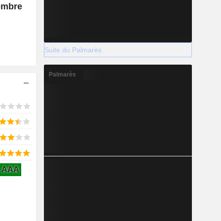
tembre
Suite du Palmarès
Palmarès
AAA