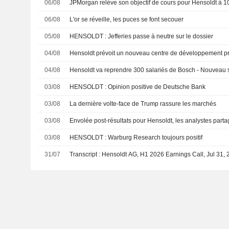
06/08
JPMorgan relève son objectif de cours pour Hensoldt à 10
06/08
L'or se réveille, les puces se font secouer
05/08
HENSOLDT : Jefferies passe à neutre sur le dossier
04/08
Hensoldt prévoit un nouveau centre de développement prè
04/08
Hensoldt va reprendre 300 salariés de Bosch - Nouveau s
03/08
HENSOLDT : Opinion positive de Deutsche Bank
03/08
La dernière volte-face de Trump rassure les marchés
03/08
Envolée post-résultats pour Hensoldt, les analystes part
03/08
HENSOLDT : Warburg Research toujours positif
31/07
Transcript : Hensoldt AG, H1 2026 Earnings Call, Jul 31,