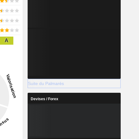
A
Suite du Palmarès
Devises / Forex