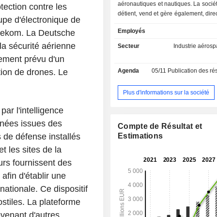
aéronautiques et nautiques. La sociét
ection contre les
détient, vend et gère également, dir
upe d'électronique de
indirectement, des participation
Employés
elekom. La Deutsche
sociétés impliquées dans le dévelop
fabrication, l'exploitation et la vente
la sécurité aérienne
Secteur
Industrie aérosp
électrotechniques, de produits optron
ement prévu d'un
solutions logicielles à des fins milit
tion de drones. Le
Agenda
05/11
Publication des résultats
militaires.
Plus d'informations sur la société
ar l'intelligence
onnées issues des
Compte de Résultat et
de défense installés
Estimations
t les sites de la
rs fournissent des
fin d'établir une
nationale. Ce dispositif
ostiles. La plateforme
ovenant d'autres