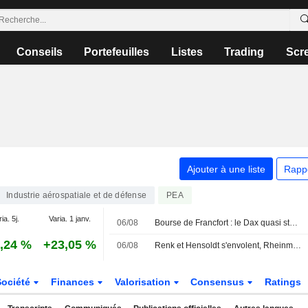
Conseils
Portefeuilles
Listes
Trading
Scr
Ajouter à une liste
Rapp
Industrie aérospatiale et de défense
PEA
ia. 5j.
Varia. 1 janv.
06/08
Bourse de Francfort : le Dax quasi stable au plus fort de la saison des résultats
,24 %
+23,05 %
06/08
Renk et Hensoldt s'envolent, Rheinmetall cherche sa direction
Société
Finances
Valorisation
Consensus
Ratings