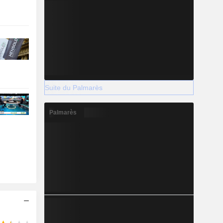
Suite du Palmarès
Palmarès