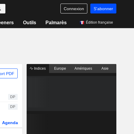
Connexion
S'abonner
eeners
Outils
Palmarès
Édition française
Indices
Europe
Amériques
Asie
ort PDF
DP
DP
Agenda
Secteur
Dérivés
Fonds et ETFs