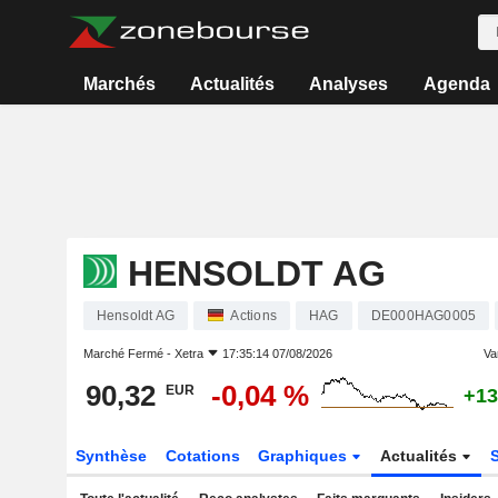
Marchés
Actualités
Analyses
Agenda
HENSOLDT AG
Hensoldt AG
Actions
HAG
DE000HAG0005
Marché Fermé -
Xetra
17:35:14 07/08/2026
Var
90,32
-0,04 %
EUR
+13
Synthèse
Cotations
Graphiques
Actualités