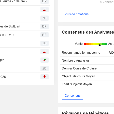
0 euros - " Neutre »
DP
Plus de notations
ZD
s de Stuttgart
DP
Consensus des Analyste
ite en vue
RE
ZD
Vente
Ach
Recommandation moyenne
AC
agés
Nombre d'Analystes
ZD
Dernier Cours de Cloture
Objectif de cours Moyen
 2026
Ecart / Objectif Moyen
Consensus
Révisions de Bénéfices