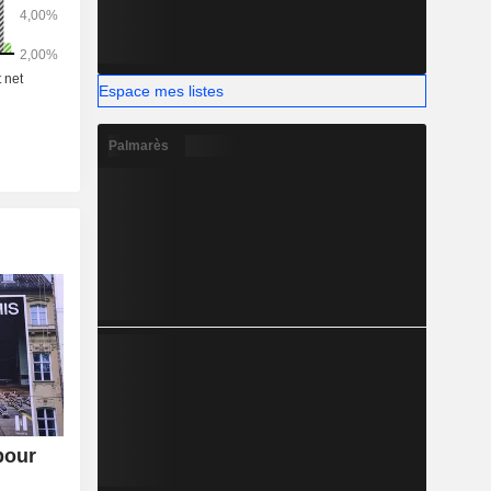
Espace mes listes
Palmarès
pour