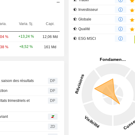
Investisseur
Globale
aria.
Varia. 5j.
Capi.
Qualité
+13,24 %
,04 %
12,06 Md
ESG MSCI
+8,52 %
,38 %
161 Md
a saison des résultats
DP
ction
DP
ats trimestriels et
DP
ariant
ZD