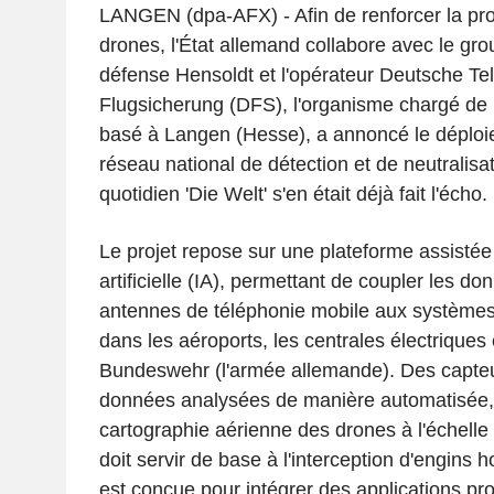
LANGEN (dpa-AFX) - Afin de renforcer la prot
drones, l'État allemand collabore avec le gro
défense Hensoldt et l'opérateur Deutsche T
Flugsicherung (DFS), l'organisme chargé de 
basé à Langen (Hesse), a annoncé le déploi
réseau national de détection et de neutralisa
quotidien 'Die Welt' s'en était déjà fait l'écho.
Le projet repose sur une plateforme assistée p
artificielle (IA), permettant de coupler les d
antennes de téléphonie mobile aux systèmes 
dans les aéroports, les centrales électriques e
Bundeswehr (l'armée allemande). Des capteu
données analysées de manière automatisée, a
cartographie aérienne des drones à l'échelle 
doit servir de base à l'interception d'engins h
est conçue pour intégrer des applications pr