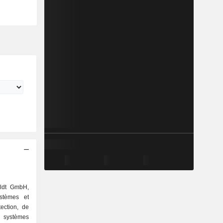
ldt GmbH,
stèmes et
ection, de
 systèmes