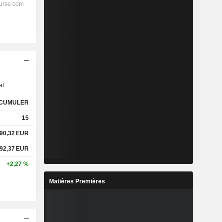
s
at
CUMULER
15
90,32
EUR
92,37
EUR
+2,27 %
Matières Premières