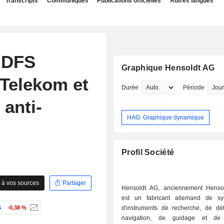
Transcripts
Communiqués
Publications officielles
Autres langues
a DFS
Graphique Hensoldt AG
 Telekom et
Durée
Période
 anti-
HAG: Graphique dynamique
Profil Société
 à vos sources
Partager
Hensoldt AG, anciennement Henso
est un fabricant allemand de sy
G
-0,38 %
d'instruments de recherche, de dét
navigation, de guidage et de