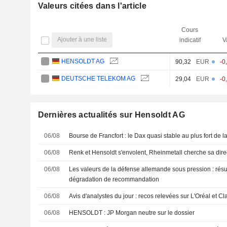
Valeurs citées dans l'article
Cours
Ajouter à une liste
indicatif
V
HENSOLDT AG
90,32
EUR
-0
DEUTSCHE TELEKOM AG
29,04
EUR
-0
Dernières actualités sur Hensoldt AG
06/08
Bourse de Francfort : le Dax quasi stable au plus fort de l
06/08
Renk et Hensoldt s'envolent, Rheinmetall cherche sa dire
06/08
Les valeurs de la défense allemande sous pression : résult
dégradation de recommandation
06/08
Avis d'analystes du jour : recos relevées sur L'Oréal et Cl
06/08
HENSOLDT : JP Morgan neutre sur le dossier