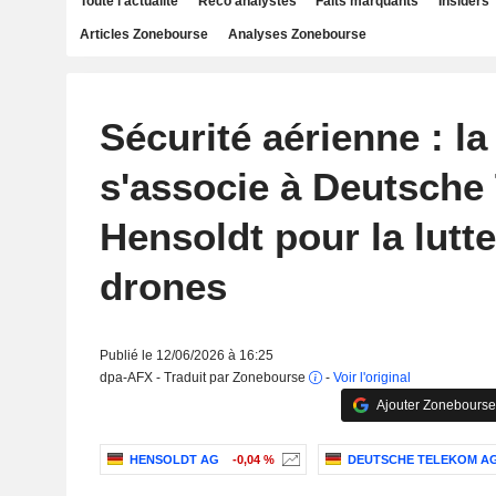
Toute l'actualité
Reco analystes
Faits marquants
Insiders
Articles Zonebourse
Analyses Zonebourse
Sécurité aérienne : l
s'associe à Deutsche
Hensoldt pour la lutte
drones
Publié le 12/06/2026 à 16:25
dpa-AFX - Traduit par Zonebourse
-
Voir l'original
Ajouter Zonebourse
HENSOLDT AG
-0,04 %
DEUTSCHE TELEKOM A