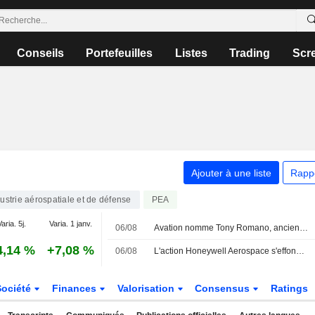
Conseils
Portefeuilles
Listes
Trading
Scr
Ajouter à une liste
Rapp
ustrie aérospatiale et de défense
PEA
aria. 5j.
Varia. 1 janv.
06/08
Avation nomme Tony Romano, ancien d'Airbus America, au poste de directeur commercial
4,14 %
+7,08 %
06/08
L'action Honeywell Aerospace s'effondre après une révision à la baisse de ses prévisions
Société
Finances
Valorisation
Consensus
Ratings