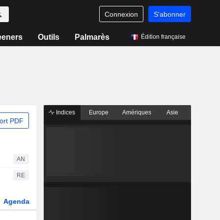
Connexion
S'abonner
eeners
Outils
Palmarès
Édition française
Indices
Europe
Amériques
Asie
ort PDF
AN
RE
Agenda
Secteur
Dérivés
Fonds et ETFs