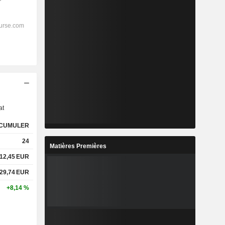
s
at
CUMULER
24
Matières Premières
12,45
EUR
29,74
EUR
+8,14 %