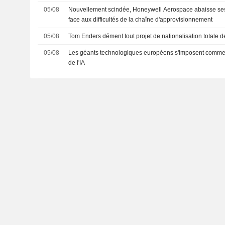
05/08
Nouvellement scindée, Honeywell Aerospace abaisse ses
face aux difficultés de la chaîne d'approvisionnement
05/08
Tom Enders dément tout projet de nationalisation totale
05/08
Les géants technologiques européens s'imposent comme 
de l'IA