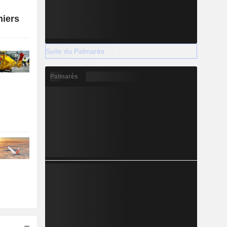
niers
Suite du Palmarès
Palmarès