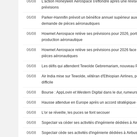
06/08
L'action Honeywell Aerospace s'effondre après une révisi
prévisions
06/08
Parker-Hannifin prévoit un bénéfice annuel supérieur aux 
demande de pièces aéronautiques
06/08
Howmet Aerospace relève ses prévisions pour 2026, porté
production aéronautique
06/08
Howmet Aerospace relève ses prévisions pour 2026 face 
pièces aéronautiques
06/08
Les défis qui attendent Tewolde Gebremariam, nouveau P
06/08
Air India mise sur Tewolde, vétéran d'Ethiopian Airlines,
difficile
06/08
Bourse : AppLovin et Western Digital dans le dur, rumeur
06/08
Hausse attendue en Europe après un accord stratégique d
06/08
L'or se réveille, les puces se font secouer
06/08
Sogeclair va céder ses activités d'ingénierie dédiées à Ai
06/08
Sogeclair cède ses activités d'ingénierie dédiées à Airbu