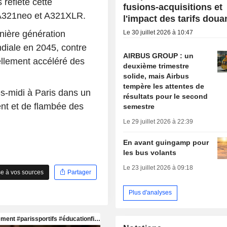
reflète cette
fusions-acquisitions et
 A321neo et A321XLR.
l'impact des tarifs doua
Le 30 juillet 2026 à 10:47
rnière génération
diale en 2045, contre
AIRBUS GROUP : un
ellement accéléré des
deuxième trimestre
solide, mais Airbus
tempère les attentes de
ès-midi à Paris dans un
résultats pour le second
nt et de flambée des
semestre
Le 29 juillet 2026 à 22:39
En avant guingamp pour
les bus volants
Le 23 juillet 2026 à 09:18
e à vos sources
Partager
Plus d'analyses