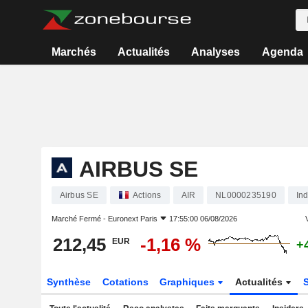
Marchés
Actualités
Analyses
Agenda
AIRBUS SE
Airbus SE
Actions
AIR
NL0000235190
Ind
Marché Fermé -
Euronext Paris
17:55:00 06/08/2026
V
212,45
-1,16 %
EUR
+
Synthèse
Cotations
Graphiques
Actualités