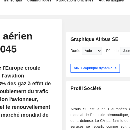
Transcripts
Communiqués
Publications officielles
Autres langues
c aérien
Graphique Airbus SE
2045
Durée
Période
e l'Europe croule
AIR: Graphique dynamique
 l'aviation
% des gaz à effet de
Profil Société
oublement du trafic
lon l'avionneur,
et le renouvellement
Airbus SE est le n° 1 européen 
e marché mondial de
mondial de l'industrie aéronautique, 
de la défense. Le CA par famille de 
services se répartit comme suit : - avio