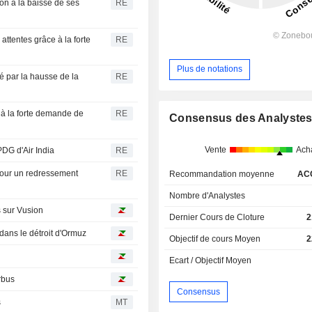
on à la baisse de ses
RE
attentes grâce à la forte
RE
Plus de notations
 par la hausse de la
RE
à la forte demande de
RE
Consensus des Analyste
Vente
Ach
DG d'Air India
RE
 pour un redressement
RE
Recommandation moyenne
AC
Nombre d'Analystes
s sur Vusion
Dernier Cours de Cloture
2
ans le détroit d'Ormuz
Objectif de cours Moyen
2
Ecart / Objectif Moyen
rbus
Consensus
s
MT