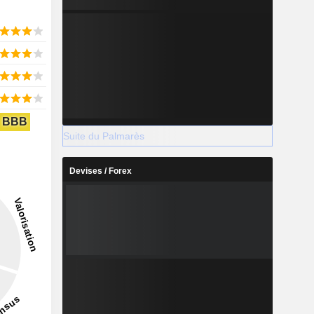
BBB
Suite du Palmarès
Devises / Forex