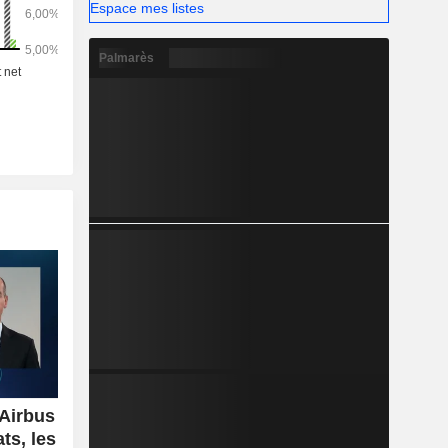
Espace mes listes
Palmarès
'Airbus
ts, les