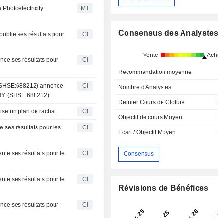
Photoelectricity
MT
Consensus des Analyste
ublie ses résultats pour
CI
Vente
Ach
ce ses résultats pour
CI
Recommandation moyenne
 (SHSE:688212) annonce
CI
Nombre d'Analystes
CNY. (SHSE:688212)
Dernier Cours de Cloture
illions CNY.
se un plan de rachat.
CI
Objectif de cours Moyen
 ses résultats pour les
CI
Ecart / Objectif Moyen
te ses résultats pour le
CI
Consensus
te ses résultats pour le
CI
Révisions de Bénéfices
ce ses résultats pour
CI