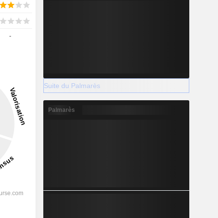
-
Suite du Palmarès
Palmarès