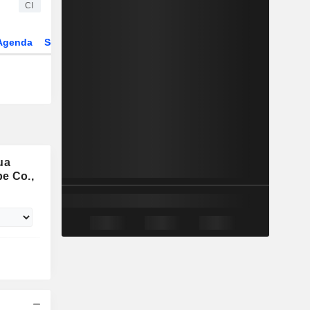
CI
Agenda
Secteur
ua
e Co.,