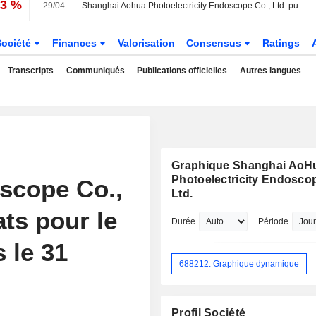
13 %
29/04
Shanghai Aohua Photoelectricity Endoscope Co., Ltd. publie ses résultats pour le premier trimestre clos le 31 mars 2026
Société
Finances
Valorisation
Consensus
Ratings
Transcripts
Communiqués
Publications officielles
Autres langues
Graphique Shanghai AoH
Photoelectricity Endoscop
oscope Co.,
Ltd.
ats pour le
Durée
Période
 le 31
688212: Graphique dynamique
Profil Société