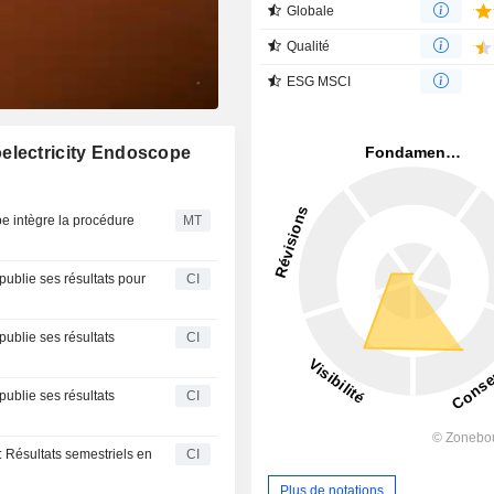
Globale
Qualité
ESG MSCI
electricity Endoscope
pe intègre la procédure
MT
ublie ses résultats pour
CI
ublie ses résultats
CI
ublie ses résultats
CI
 Résultats semestriels en
CI
Plus de notations