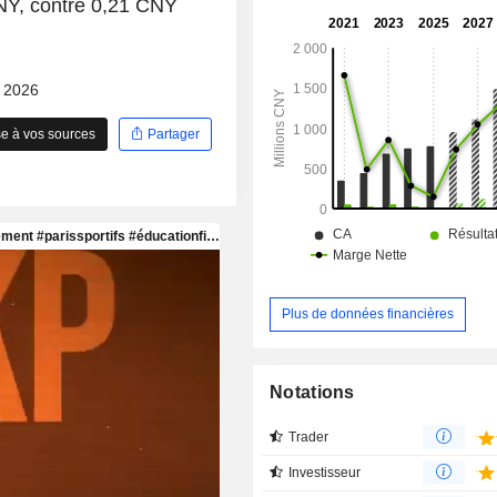
CNY, contre 0,21 CNY
d’urgence. La société exerce ses ac
les marchés nationaux et internationa
- 2026
e à vos sources
Partager
Plus de données financières
Notations
Trader
Investisseur