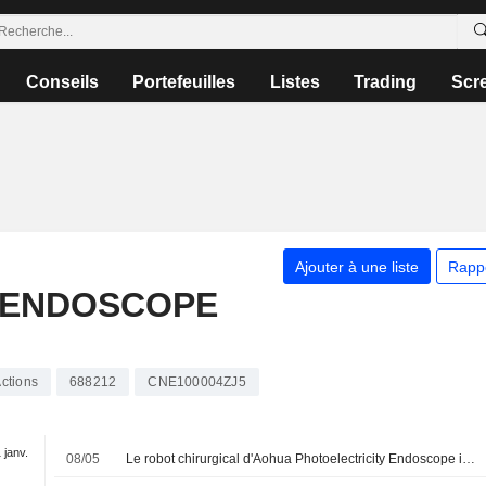
Conseils
Portefeuilles
Listes
Trading
Scr
Ajouter à une liste
Rapp
 ENDOSCOPE
ctions
688212
CNE100004ZJ5
 janv.
08/05
Le robot chirurgical d'Aohua Photoelectricity Endoscope intègre la procédure d'examen accélérée du régulateur chinois