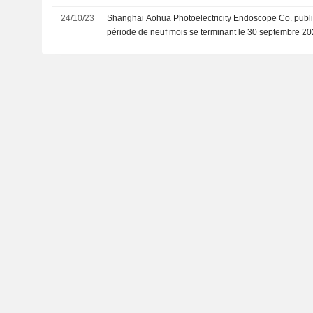
24/10/23
Shanghai Aohua Photoelectricity Endoscope Co. publie
période de neuf mois se terminant le 30 septembre 2