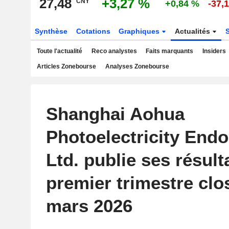
27,48
+3,27 %
CNY
+0,84 %
-37,
Synthèse
Cotations
Graphiques
Actualités
Toute l'actualité
Reco analystes
Faits marquants
Insiders
Articles Zonebourse
Analyses Zonebourse
Shanghai Aohua
Photoelectricity End
Ltd. publie ses résult
premier trimestre clos
mars 2026