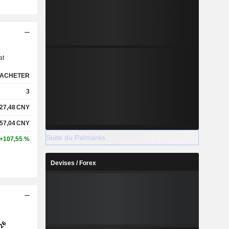
s
at
ACHETER
3
27,48
CNY
57,04
CNY
Suite du Palmarès
+107,55 %
Devises / Forex