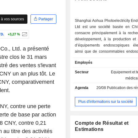
 à vos sources
Partager
Shanghai Aohua Photoelectricity En
Ltd est une société basée en Ch
consacre principalement à la reche
D.
+3,27 %
développement, à la production et 
d’équipements endoscopiques éle
Co., Ltd. a présenté
ainsi que de consommables endos
stre clos le 31 mars
usage diagnostique et chirurg
Employés
équipements endoscopiques de l
stré des ventes s'levant
comprennent des unités pri
Secteur
Equipement et 
 CNY un an plus tôt. Le
d’endoscopie (avec processeurs 
médica
ns CNY, comparativement
sources lumineuses), des corps d’
Agenda
20/08
Publication des résultat
et des dispositifs endoscopiques pér
ent.
Les consommables endoscopique
diagnostique et chirurgical de 
Plus d'informations sur la société
CNY, contre une perte
comprennent principalement des 
vasculaires et des consommables de
erte de base par action
produits de la société sont prin
,18 CNY, contre 0,21
Compte de Résultat et
utilisés dans des services cliniques 
Estimations
 au titre des activités
gastro-entérologie, la pneumologie, l
laryngologie, la gynécologie et l