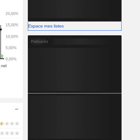
tivités sur
ux.
Espace mes listes
Palmarès