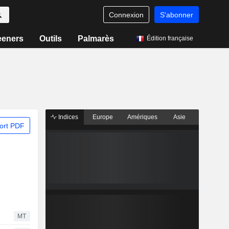
Connexion
S'abonner
eeners
Outils
Palmarès
Édition française
Indices
Europe
Amériques
Asie
ort PDF
MT