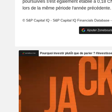
poursuivies s'est également établie à 0,18 
lors de la même période l'année précédente.
© S&P Capital IQ - S&P Capital IQ Financials Database 
Ajouter Zonebours