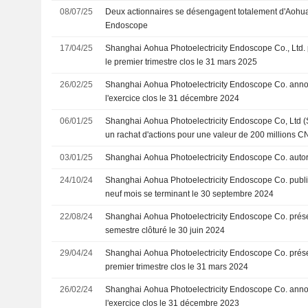
08/07/25
Deux actionnaires se désengagent totalement d'Aohua 
Endoscope
17/04/25
Shanghai Aohua Photoelectricity Endoscope Co., Ltd. p
le premier trimestre clos le 31 mars 2025
26/02/25
Shanghai Aohua Photoelectricity Endoscope Co. annon
l'exercice clos le 31 décembre 2024
06/01/25
Shanghai Aohua Photoelectricity Endoscope Co, Ltd
un rachat d'actions pour une valeur de 200 millions 
annonce un rachat d'actions pour une valeur de 200 m
03/01/25
Shanghai Aohua Photoelectricity Endoscope Co. autori
24/10/24
Shanghai Aohua Photoelectricity Endoscope Co. publie
neuf mois se terminant le 30 septembre 2024
22/08/24
Shanghai Aohua Photoelectricity Endoscope Co. présen
semestre clôturé le 30 juin 2024
29/04/24
Shanghai Aohua Photoelectricity Endoscope Co. présen
premier trimestre clos le 31 mars 2024
26/02/24
Shanghai Aohua Photoelectricity Endoscope Co. annon
l'exercice clos le 31 décembre 2023