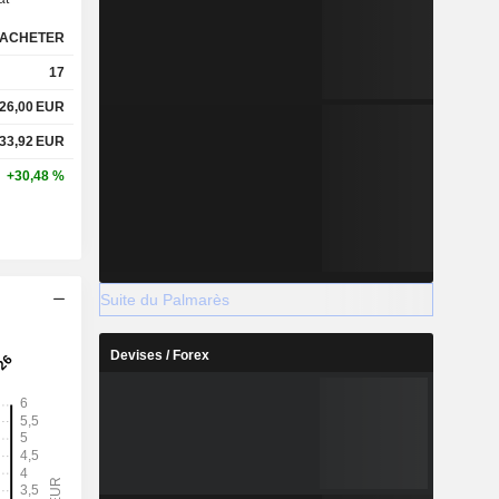
ACHETER
17
26,00
EUR
33,92
EUR
+30,48 %
Suite du Palmarès
Devises / Forex