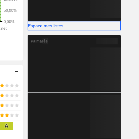
Espace mes listes
Palmarès
A