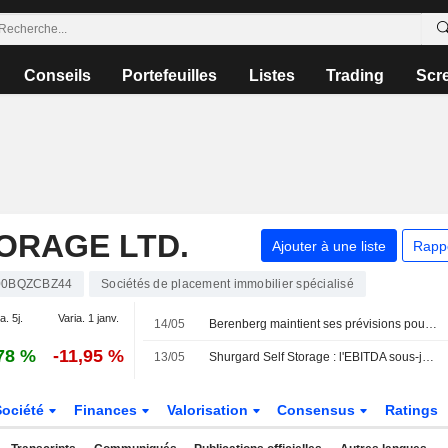
Conseils
Portefeuilles
Listes
Trading
Scr
ORAGE LTD.
Ajouter à une liste
Rapp
0BQZCBZ44
Sociétés de placement immobilier spécialisé
a. 5j.
Varia. 1 janv.
14/05
Berenberg maintient ses prévisions pour Shurgard après les résultats du T1 ; objectif de cours et recommandation inchangés
78 %
-11,95 %
13/05
Shurgard Self Storage : l'EBITDA sous-jacent s'établit à 56,2 millions d'euros au premier trimestre
Société
Finances
Valorisation
Consensus
Ratings