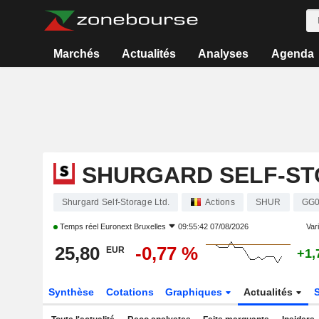
Marchés
Actualités
Analyses
Agenda
SHURGARD SELF-ST
Shurgard Self-Storage Ltd.
Actions
SHUR
GG0
Temps réel
Euronext Bruxelles
09:55:42 07/08/2026
Vari
25,80
-0,77 %
EUR
+1,
Synthèse
Cotations
Graphiques
Actualités