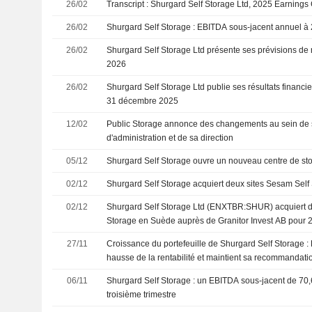
26/02
Transcript : Shurgard Self Storage Ltd, 2025 Earnings 
26/02
Shurgard Self Storage : EBITDA sous-jacent annuel à 
26/02
Shurgard Self Storage Ltd présente ses prévisions de 
2026
26/02
Shurgard Self Storage Ltd publie ses résultats financie
31 décembre 2025
12/02
Public Storage annonce des changements au sein de 
d'administration et de sa direction
05/12
Shurgard Self Storage ouvre un nouveau centre de sto
02/12
Shurgard Self Storage acquiert deux sites Sesam Sel
02/12
Shurgard Self Storage Ltd (ENXTBR:SHUR) acquiert d
Storage en Suède auprès de Granitor Invest AB pour 2
27/11
Croissance du portefeuille de Shurgard Self Storage :
hausse de la rentabilité et maintient sa recommandati
06/11
Shurgard Self Storage : un EBITDA sous-jacent de 70,6
troisième trimestre