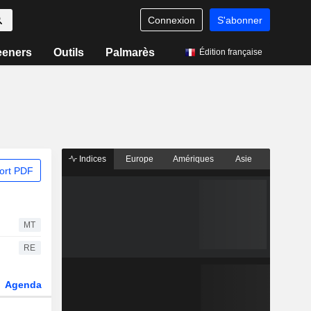
Connexion
S'abonner
eeners
Outils
Palmarès
Édition française
Indices
Europe
Amériques
Asie
ort PDF
MT
RE
Agenda
Secteur
Dérivés
Fonds et ETFs