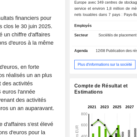
Europe avec 349 centres de stockage
service et environ 1,8 million de mè
nets louables dans 7 pays : Pays-Ba
ltats financiers pour
Suède, Royaume-Uni, Belgique, Al
 clos le 30 juin 2025.
Employés
Danemark. Le réseau de la socié
actuellement environ 230 000 clients
 un chiffre d'affaires
Secteur
Sociétés de placement
862 personnes. L'activité de Shur
ions d'euros à la même
Storage Ltd. s'articule autour de deu
Agenda
12/08
Publication des résultat
location d'espaces de stockage
entreprises et les particuliers et d'aut
connexes. La société appartient e
Plus d'informations sur la société
d'euros, en forte
Public Storage, le plus grand propr
os réalisés un an plus
exploitant d'installations d'entreposa
service au monde, qui compte des m
 des activités
Compte de Résultat et
magasins aux Etats-Unis.
4 euros l'année
Estimations
enant des activités
euros un an auparavant.
 d'affaires s'est élevé
ons d'euros pour la