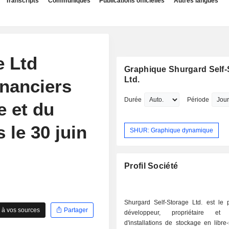
Transcripts
Communiqués
Publications officielles
Autres langues
e Ltd
Graphique Shurgard Self-
Ltd.
inanciers
Durée
Période
e et du
 le 30 juin
SHUR: Graphique dynamique
Profil Société
Shurgard Self-Storage Ltd. est le 
 à vos sources
Partager
développeur, propriétaire et 
d'installations de stockage en libre