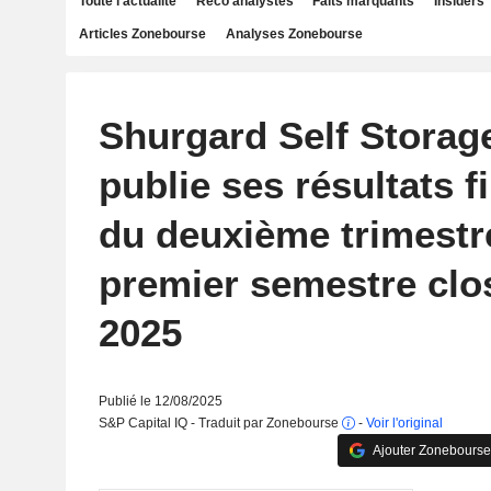
Toute l'actualité
Reco analystes
Faits marquants
Insiders
Articles Zonebourse
Analyses Zonebourse
Shurgard Self Storag
publie ses résultats f
du deuxième trimestr
premier semestre clos
2025
Publié le 12/08/2025
S&P Capital IQ - Traduit par Zonebourse
-
Voir l'original
Ajouter Zonebourse