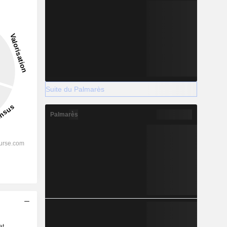
Suite du Palmarès
Palmarès
s
at