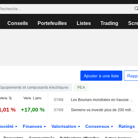
Conseils
Portefeuilles
Listes
Trading
Scr
Ajouter à une liste
Rapp
Equipements et composants électriques
PEA
Varia. 5j.
Varia. 1 janv.
07/08
Les Bourses mondiales en hausse après l'emploi américain, records en Europe
1,01 %
+17,00 %
07/08
Siemens va investir plus de 200 millions de dollars aux États-Unis dans des équipements pour centres de données IA
Société
Finances
Valorisation
Consensus
Ratings