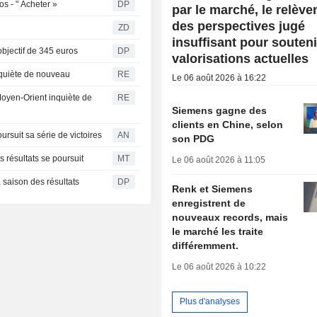
s - " Acheter »
DP
par le marché, le relèv
des perspectives jugé
ZD
insuffisant pour souteni
bjectif de 345 euros
DP
valorisations actuelles
inquiète de nouveau
RE
Le 06 août 2026 à 16:22
 Moyen-Orient inquiète de
RE
Siemens gagne des
clients en Chine, selon
rsuit sa série de victoires
AN
son PDG
 résultats se poursuit
MT
Le 06 août 2026 à 11:05
a saison des résultats
DP
Renk et Siemens
enregistrent de
nouveaux records, mais
le marché les traite
différemment.
Le 06 août 2026 à 10:22
Plus d'analyses