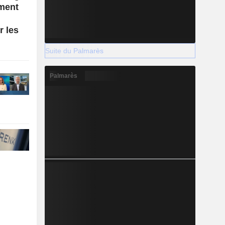
ement
r les
Suite du Palmarès
Palmarès