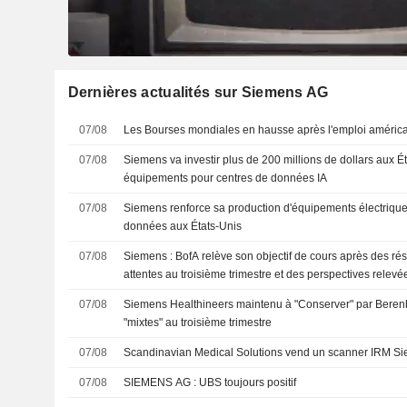
Dernières actualités sur Siemens AG
07/08
Les Bourses mondiales en hausse après l'emploi américa
07/08
Siemens va investir plus de 200 millions de dollars aux É
équipements pour centres de données IA
07/08
Siemens renforce sa production d'équipements électrique
données aux États-Unis
07/08
Siemens : BofA relève son objectif de cours après des rés
attentes au troisième trimestre et des perspectives relev
07/08
Siemens Healthineers maintenu à "Conserver" par Berenb
"mixtes" au troisième trimestre
07/08
Scandinavian Medical Solutions vend un scanner IRM Si
07/08
SIEMENS AG : UBS toujours positif