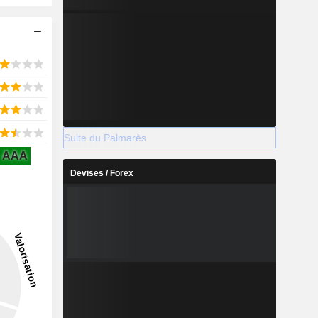
Suite du Palmarès
AAA
Devises / Forex