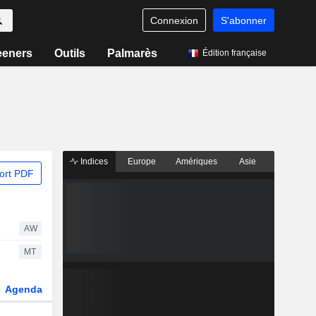
Connexion
S'abonner
eeners
Outils
Palmarès
Édition française
Indices
Europe
Amériques
Asie
ort PDF
AW
MT
Agenda
Secteur
Dérivés
Fonds et ETFs