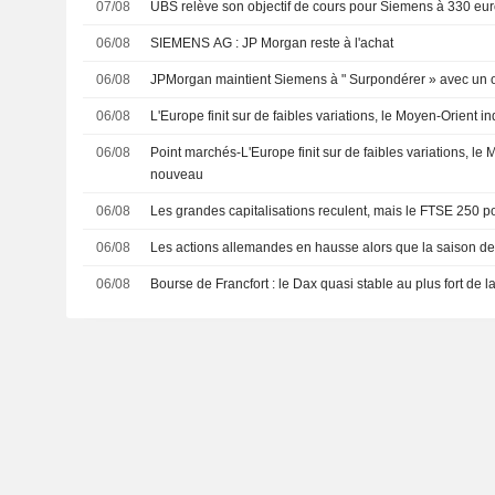
07/08
UBS relève son objectif de cours pour Siemens à 330 euro
06/08
SIEMENS AG : JP Morgan reste à l'achat
06/08
JPMorgan maintient Siemens à " Surpondérer » avec un o
06/08
L'Europe finit sur de faibles variations, le Moyen-Orient 
06/08
Point marchés-L'Europe finit sur de faibles variations, le
nouveau
06/08
Les grandes capitalisations reculent, mais le FTSE 250 pou
06/08
Les actions allemandes en hausse alors que la saison des
06/08
Bourse de Francfort : le Dax quasi stable au plus fort de l