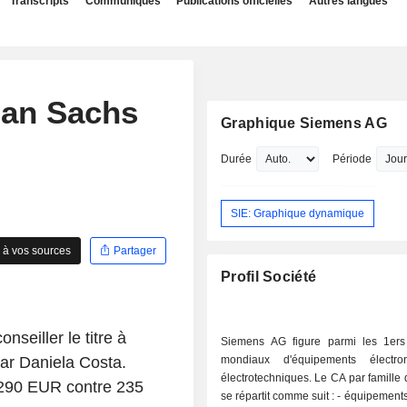
Transcripts
Communiqués
Publications officielles
Autres langues
an Sachs
Graphique Siemens AG
Durée
Période
SIE: Graphique dynamique
 à vos sources
Partager
Profil Société
seiller le titre à
Siemens AG figure parmi les 1ers 
ar Daniela Costa.
mondiaux d'équipements électro
électrotechniques. Le CA par famille 
à 290 EUR contre 235
se répartit comme suit : - équipements médicaux