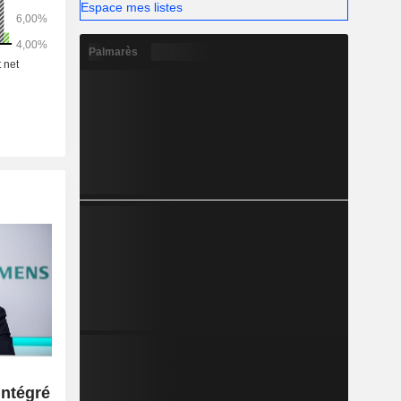
 etc.). La
Espace mes listes
 suivante :
nauté des
Palmarès
en-Orient
ue (4,6%),
).
ntégré