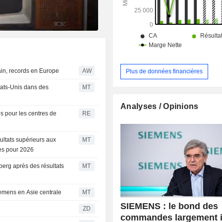
projets, prestations de conseil financier,
répartition géographique du CA est la
Allemagne (14,8%), Europe-Commu
Etats Indépendants-Afrique-Moy
(32%), Etats-Unis (28%), Amériq
Chine (9,1%), Asie et Australie (11,5%
in, records en Europe
AW
Plus de données financières
tats-Unis dans des
MT
Analyses / Opinions
s pour les centres de
RE
ultats supérieurs aux
MT
ées pour 2026
erg après des résultats
MT
emens en Asie centrale
MT
SIEMENS : le bond des
ZD
commandes largement i