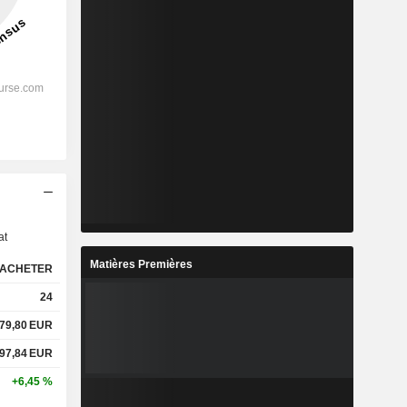
s
at
Matières Premières
ACHETER
24
79,80
EUR
97,84
EUR
+6,45 %