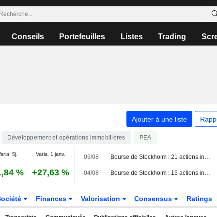
Conseils
Portefeuilles
Listes
Trading
Scr
Ajouter à une liste
Rapp
Développement et opérations immobilières
PEA
aria. 5j.
Varia. 1 janv.
05/08
Bourse de Stockholm : 21 actions inscrivent un nouveau plus haut sur 52 semaines ce jour
1,84 %
+27,63 %
04/08
Bourse de Stockholm : 15 actions inscrivent un nouveau plus haut sur 52 semaines ce jour
Société
Finances
Valorisation
Consensus
Ratings