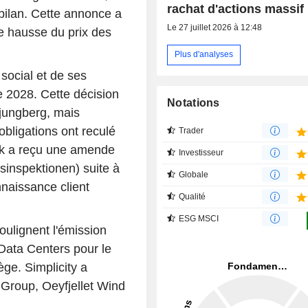
rachat d'actions massif
 bilan. Cette annonce a
Le 27 juillet 2026 à 12:48
ne hausse du prix des
Plus d'analyses
social et de ses
e 2028. Cette décision
Notations
Ljungberg, mais
obligations ont reculé
Trader
nk a reçu une amende
Investisseur
nsinspektionen) suite à
Globale
naissance client
Qualité
ESG MSCI
oulignent l'émission
 Data Centers pour le
ge. Simplicity a
 Group, Oeyfjellet Wind