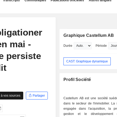
Transcripts
Communiqués
Publications officielles
Autres langues
ligationer
Graphique Castellum AB
n mai -
Durée
Période
ue persiste
CAST: Graphique dynamique
it
Profil Société
 à vos sources
Partager
Castellum AB est une société suédo
dans le secteur de l'immobilier. La 
engagée dans l'acquisition, la pro
gestion et le développement 