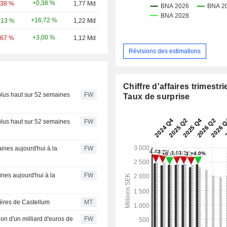
+0,38 %
,38 %
1,77 Md
+16,72 %
,13 %
1,22 Md
+3,00 %
,67 %
1,12 Md
Révisions des estimations
Chiffre d'affaires trimestrie
plus haut sur 52 semaines
FW
Taux de surprise
plus haut sur 52 semaines
FW
ines aujourd'hui à la
FW
ines aujourd'hui à la
FW
ières de Castellum
MT
on d'un milliard d'euros de
FW