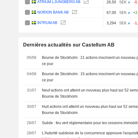
ATRIUM LJUNGBERG AB
26,50
SEK
-0
NORION BANK AB
67,00
SEK
+2
INTRUM AB
3,294
SEK
-1
Dernières actualités sur Castellum AB
05/08
Bourse de Stockholm : 21 actions inscrivent un nouveau 
ce jour
04/08
Bourse de Stockholm : 15 actions inscrivent un nouveau 
ce jour
31/07
Neuf actions ont atteint un nouveau plus haut sur 52 sema
Bourse de Stockholm
30/07
Huit actions ont atteint un nouveau plus haut sur 52 sema
Bourse de Stockholm
28/07
Suède : feu vert réglementaire pour les cessions immobil
28/07
L'Autorité suédoise de la concurrence approuve l'acquisiti