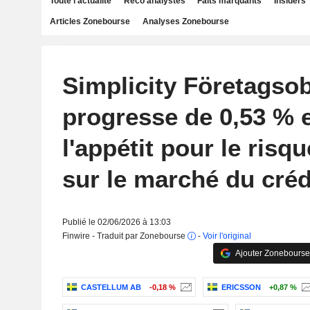
Toute l'actualité
Reco analystes
Faits marquants
Insiders
Articles Zonebourse
Analyses Zonebourse
Simplicity Företagsob
progresse de 0,53 % e
l'appétit pour le risq
sur le marché du créd
Publié le 02/06/2026 à 13:03
Finwire - Traduit par Zonebourse
-
Voir l'original
Ajouter Zonebourse
CASTELLUM AB
-0,18 %
ERICSSON
+0,87 %