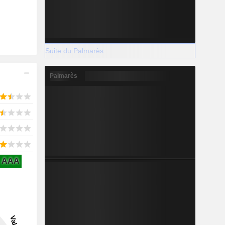
Suite du Palmarès
Palmarès
AAA