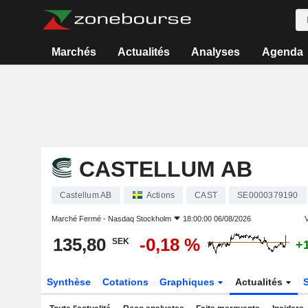
Marchés
Actualités
Analyses
Agenda
CASTELLUM AB
Castellum AB
Actions
CAST
SE0000379190
Marché Fermé -
Nasdaq Stockholm
18:00:00 06/08/2026
V
135,80
-0,18 %
SEK
+
Synthèse
Cotations
Graphiques
Actualités