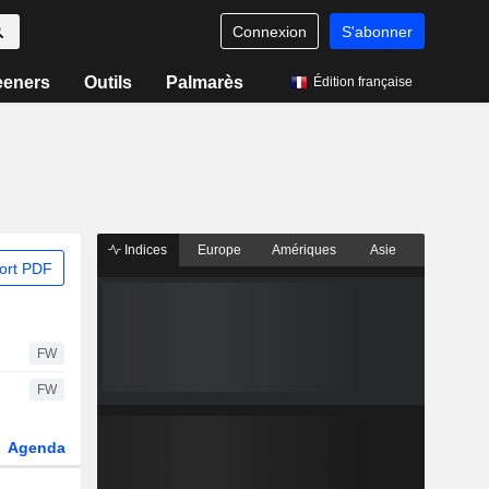
Connexion
S'abonner
eeners
Outils
Palmarès
Édition française
Indices
Europe
Amériques
Asie
ort PDF
FW
FW
Agenda
Secteur
Dérivés
Fonds et ETFs