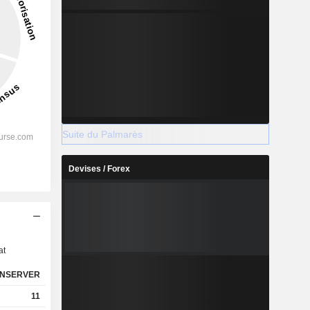
Suite du Palmarès
Devises / Forex
s
at
NSERVER
11