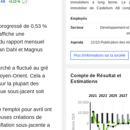
 AB
+2,13 %
immobiliers à long terme. Le po
immobilier de Castellum AB com
biens immobiliers commerciaux, not
Employés
bureaux, des biens immobiliers 
 progressé de 0,53 %
public, des entrepôts et des biens 
Secteur
Développement et 
logistiques, des biens immobiliers 
affiche une
i
et des biens immobiliers de l'indust
 du rapport mensuel
Agenda
22/10
Publication des résultat
couvrant environ 4,3 millions de mè
ian Dahl et Magnus
de surface locative totale. La s
également présente dans le s
Plus d'informations sur la société
coworking et des espaces de bureaux
Castellum AB opère dans une vin
rché a fluctué au gré
villes en Suède, ainsi qu'à Cop
Moyen-Orient. Cela a
Compte de Résultat et
Danemark et à Helsinki en Finlande.
Estimations
sur la plupart des
sque sous-jacent soit
l'emploi pour avril ont
euses créations de
nflation sous-jacente a