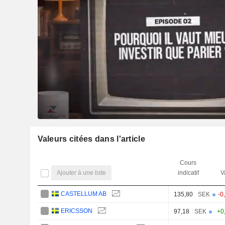
Valeurs citées dans l'article
Cours
Ajouter à une liste
indicatif
V
CASTELLUM AB
135,80
SEK
-0
ERICSSON
97,18
SEK
+0