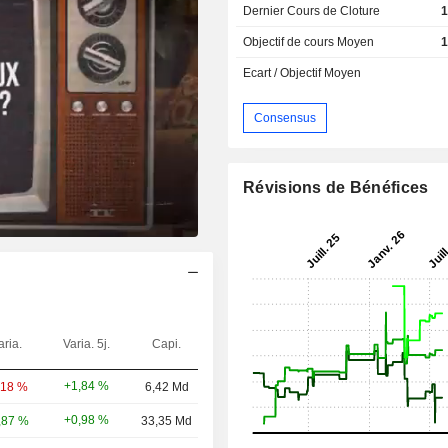
Dernier Cours de Cloture
1
Objectif de cours Moyen
1
Ecart / Objectif Moyen
Consensus
Révisions de Bénéfices
aria.
Varia. 5j.
Capi.
+1,84 %
,18 %
6,42 Md
+0,98 %
,87 %
33,35 Md