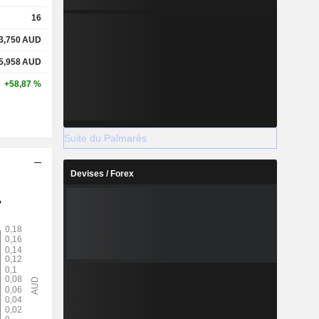
16
3,750
AUD
5,958
AUD
+58,87 %
Suite du Palmarès
Devises / Forex