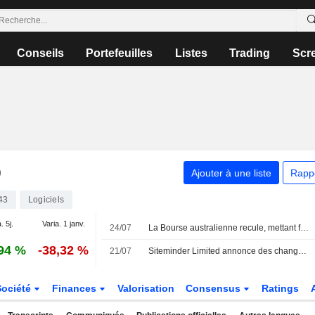
Conseils
Portefeuilles
Listes
Trading
Scr
D
Ajouter à une liste
Rapp
43
Logiciels
. 5j.
Varia. 1 janv.
24/07
La Bourse australienne recule, mettant fin à trois jours de hausse sous le poids des valeurs minières
94 %
-38,32 %
21/07
Siteminder Limited annonce des changements au sein de sa direction
Société
Finances
Valorisation
Consensus
Ratings