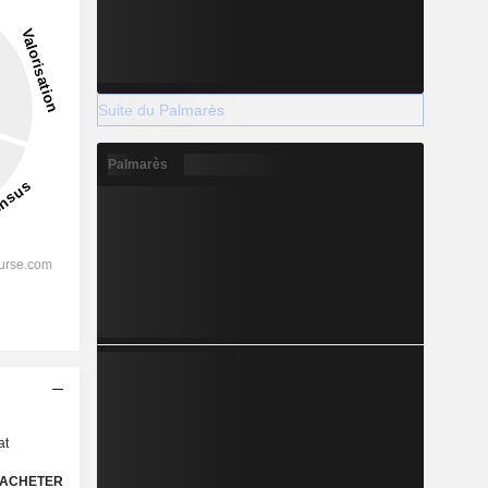
Suite du Palmarès
Palmarès
s
at
ACHETER