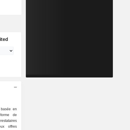
ited
é basée en
eforme de
estataires
ux offres