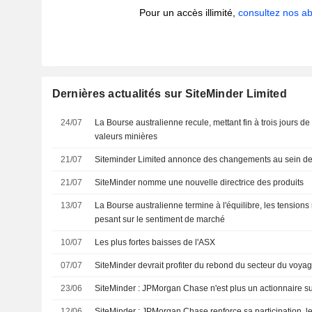
Pour un accès illimité,
consultez nos 
Dernières actualités sur SiteMinder Limited
24/07
La Bourse australienne recule, mettant fin à trois jours d
valeurs minières
21/07
Siteminder Limited annonce des changements au sein de 
21/07
SiteMinder nomme une nouvelle directrice des produits
13/07
La Bourse australienne termine à l'équilibre, les tension
pesant sur le sentiment de marché
10/07
Les plus fortes baisses de l'ASX
07/07
SiteMinder devrait profiter du rebond du secteur du voyag
23/06
SiteMinder : JPMorgan Chase n'est plus un actionnaire su
12/06
SiteMinder : JPMorgan Chase renforce sa participation, le