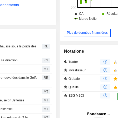
Sydney, Mexico, Manille et Pune.
abonnements
Plus de données financières
e hausse sous le poids des
RE
Notations
sa direction
CI
Trader
MT
Investisseur
s renouvelées dans le Golfe
RE
Globale
Qualité
MT
ESG MSCI
e, selon Jefferies
MT
bstantiel
MT
 titre grimpe de 7 %
MT