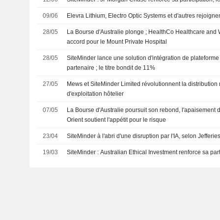
09/06
Elevra Lithium, Electro Optic Systems et d'autres rejoign
28/05
La Bourse d'Australie plonge ; HealthCo Healthcare and 
accord pour le Mount Private Hospital
28/05
SiteMinder lance une solution d'intégration de plateform
partenaire ; le titre bondit de 11%
27/05
Mews et SiteMinder Limited révolutionnent la distribution
d'exploitation hôtelier
07/05
La Bourse d'Australie poursuit son rebond, l'apaisement
Orient soutient l'appétit pour le risque
23/04
SiteMinder à l'abri d'une disruption par l'IA, selon Jefferie
19/03
SiteMinder : Australian Ethical Investment renforce sa part