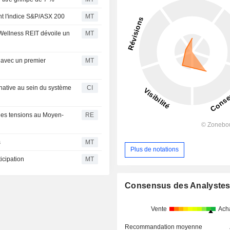
ent l'indice S&P/ASX 200
MT
Wellness REIT dévoile un
MT
e avec un premier
MT
 native au sein du système
CI
 des tensions au Moyen-
RE
s
MT
Plus de notations
icipation
MT
Consensus des Analyste
Vente
Ach
Recommandation moyenne