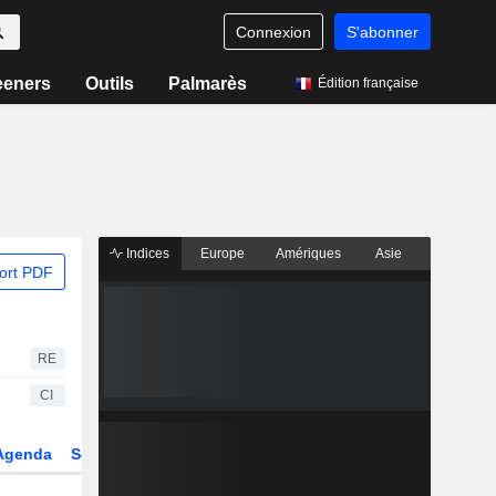
Connexion
S'abonner
eeners
Outils
Palmarès
Édition française
Indices
Europe
Amériques
Asie
ort PDF
RE
CI
Agenda
Secteur
Dérivés