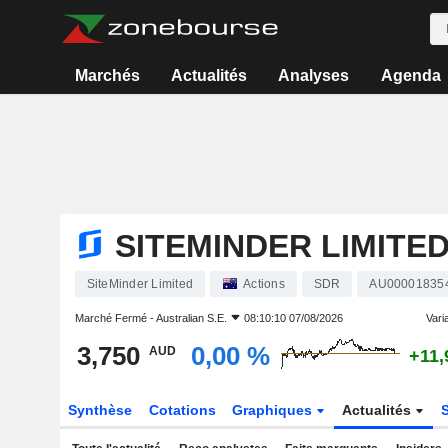
Marchés
Actualités
Analyses
Agenda
SITEMINDER LIMITE
SiteMinder Limited
Actions
SDR
AU00001835
Marché Fermé -
Australian S.E.
08:10:10 07/08/2026
Varia
3,750
0,00 %
AUD
+11,
Synthèse
Cotations
Graphiques
Actualités