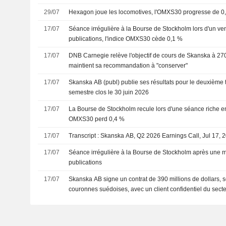
29/07
Hexagon joue les locomotives, l'OMXS30 progresse de 0
17/07
Séance irrégulière à la Bourse de Stockholm lors d'un ve
publications, l'indice OMXS30 cède 0,1 %
17/07
DNB Carnegie relève l'objectif de cours de Skanska à 27
maintient sa recommandation à "conserver"
17/07
Skanska AB (publ) publie ses résultats pour le deuxième t
semestre clos le 30 juin 2026
17/07
La Bourse de Stockholm recule lors d'une séance riche en 
OMXS30 perd 0,4 %
17/07
Transcript : Skanska AB, Q2 2026 Earnings Call, Jul 17, 
17/07
Séance irrégulière à la Bourse de Stockholm après une 
publications
17/07
Skanska AB signe un contrat de 390 millions de dollars, so
couronnes suédoises, avec un client confidentiel du sect
pour la construction d'une usine de fabrication à Boise, d