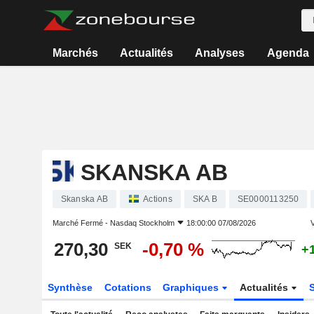
Marchés
Actualités
Analyses
Agenda
SKANSKA AB
Skanska AB
Actions
SKA B
SE0000113250
Marché Fermé -
Nasdaq Stockholm
18:00:00 07/08/2026
V
270,30
-0,70 %
SEK
+
Synthèse
Cotations
Graphiques
Actualités