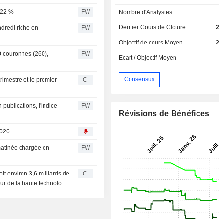
,22 %
FW
Nombre d'Analystes
Dernier Cours de Cloture
2
ndredi riche en
FW
Objectif de cours Moyen
2
0 couronnes (260),
FW
Ecart / Objectif Moyen
Consensus
rimestre et le premier
CI
publications, l'indice
FW
Révisions de Bénéfices
2026
matinée chargée en
FW
it environ 3,6 milliards de
CI
eur de la haute technologie
ans l'Idaho, aux États-Unis