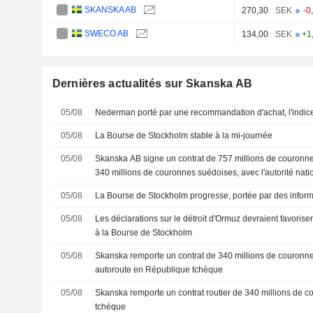
SKANSKA AB
270,30
SEK
-0
SWECO AB
134,00
SEK
+1
Dernières actualités sur Skanska AB
05/08
Nederman porté par une recommandation d'achat, l'ind
05/08
La Bourse de Stockholm stable à la mi-journée
05/08
Skanska AB signe un contrat de 757 millions de couronne
340 millions de couronnes suédoises, avec l'autorité nati
République tchèque pour la rénovation de l'autoroute D1
05/08
La Bourse de Stockholm progresse, portée par des inform
05/08
Les déclarations sur le détroit d'Ormuz devraient favoris
à la Bourse de Stockholm
05/08
Skanska remporte un contrat de 340 millions de couronne
autoroute en République tchèque
05/08
Skanska remporte un contrat routier de 340 millions de 
tchèque