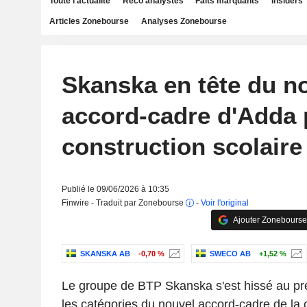
Toute l'actualité
Reco analystes
Faits marquants
Insiders
Articles Zonebourse
Analyses Zonebourse
Skanska en tête du n
accord-cadre d'Adda 
construction scolaire
Publié le 09/06/2026 à 10:35
Finwire - Traduit par Zonebourse
-
Voir l'original
Ajouter Zonebourse
SKANSKA AB
-0,70 %
SWECO AB
+1,52 %
Le groupe de BTP Skanska s'est hissé au pr
les catégories du nouvel accord-cadre de la 