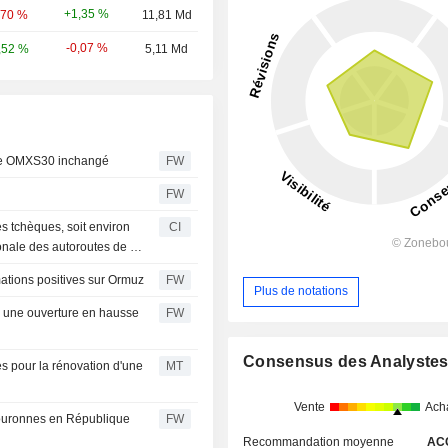
+1,35 %
,70 %
11,81 Md
-0,07 %
,52 %
5,11 Md
ice OMXS30 inchangé
FW
FW
s tchèques, soit environ
CI
onale des autoroutes de la
1 près de Prague
ations positives sur Ormuz
FW
Plus de notations
er une ouverture en hausse
FW
Consensus des Analyste
s pour la rénovation d'une
MT
Vente
Ach
couronnes en République
FW
Recommandation moyenne
AC