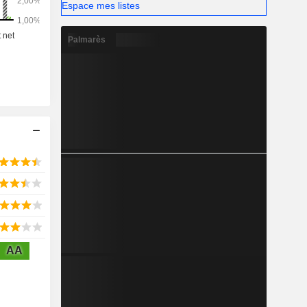
Espace mes listes
Palmarès
AA