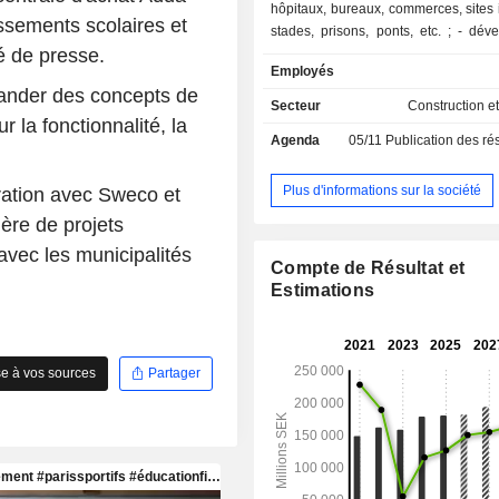
hôpitaux, bureaux, commerces, sites i
issements scolaires et
stades, prisons, ponts, etc. ; - développement
é de presse.
immobilier (6,2%) : actifs im
Employés
d'entreprise (54,9% du CA ; bureau
nder des concepts de
commerciaux et plates-formes logis
Secteur
Construction et
immeubles résidentiels (45,1%) ; - détention
r la fonctionnalité, la
Agenda
05/11
Publication des résultats
d'actifs immobiliers (0,2%). La répartition
géographique du CA est la suivan
(18,5%), Etats-Unis (47,7%), Norvèg
Plus d'informations sur la société
ration avec Sweco et
Royaume-Uni (10,4%) et autres (11,3
ère de projets
avec les municipalités
Compte de Résultat et
Estimations
e à vos sources
Partager