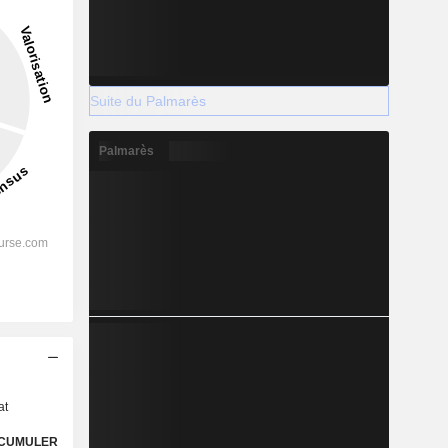
Suite du Palmarès
Palmarès
s
at
CUMULER