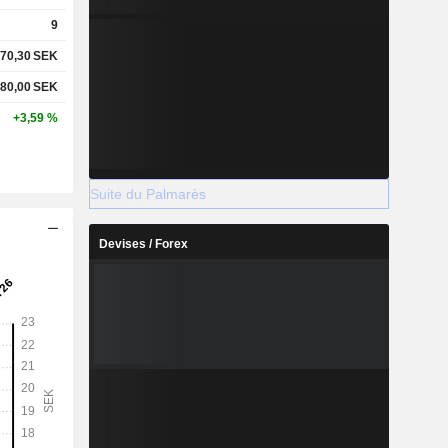
9
70,30
SEK
80,00
SEK
+3,59 %
Suite du Palmarès
Devises / Forex