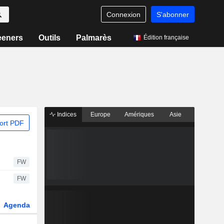
Connexion
S'abonner
eeners
Outils
Palmarès
Édition française
Indices
Europe
Amériques
Asie
ort PDF
FW
FW
Agenda
Secteur
Dérivés
Fonds et ETFs