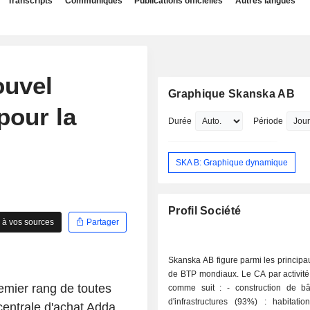
Transcripts
Communiqués
Publications officielles
Autres langues
ouvel
Graphique Skanska AB
pour la
Durée
Période
SKA B: Graphique dynamique
Profil Société
 à vos sources
Partager
Skanska AB figure parmi les princip
de BTP mondiaux. Le CA par activité 
emier rang de toutes
comme suit : - construction de bâtiments et
d'infrastructures (93%) : habitatio
centrale d'achat Adda