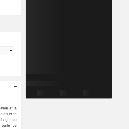
ation et la
oints et de
é du groupe