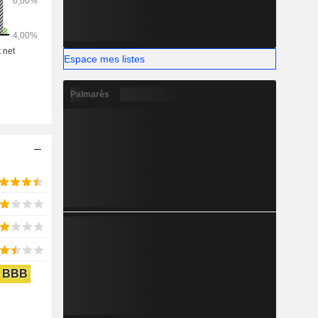
Espace mes listes
Palmarès
BBB