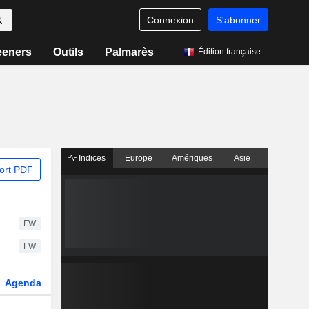
Connexion
S'abonner
eeners
Outils
Palmarès
Édition française
Indices
Europe
Amériques
Asie
ort PDF
FW
FW
Agenda
Secteur
Dérivés
Fonds et ETFs