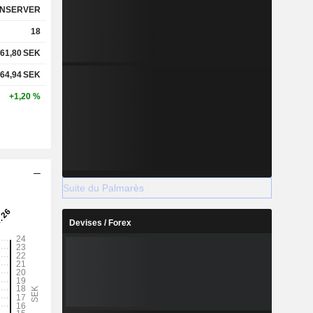
NSERVER
18
61,80
SEK
64,94
SEK
+1,20 %
Suite du Palmarès
Devises / Forex