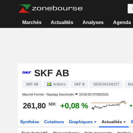
Marchés
Actualités
Analyses
Agenda
SKF AB
SKF AB
Actions
SKF B
SE0000108227
Ma
Marché Fermé -
Nasdaq Stockholm
18:00:00 07/08/2026
261,80
+0,08 %
SEK
+
Synthèse
Cotations
Graphiques
Actualités