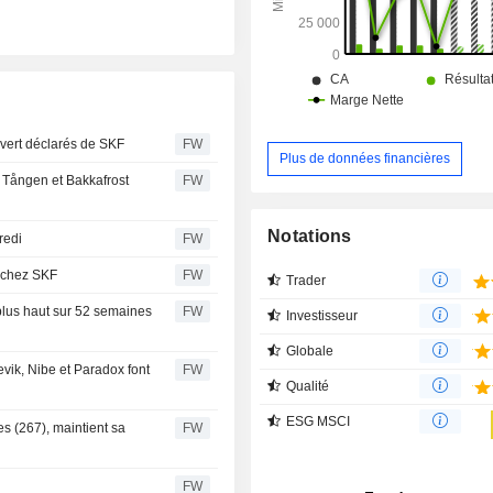
vert déclarés de SKF
FW
Plus de données financières
- Tången et Bakkafrost
FW
Notations
redi
FW
é chez SKF
FW
Trader
plus haut sur 52 semaines
FW
Investisseur
Globale
vik, Nibe et Paradox font
FW
Qualité
ESG MSCI
es (267), maintient sa
FW
FW