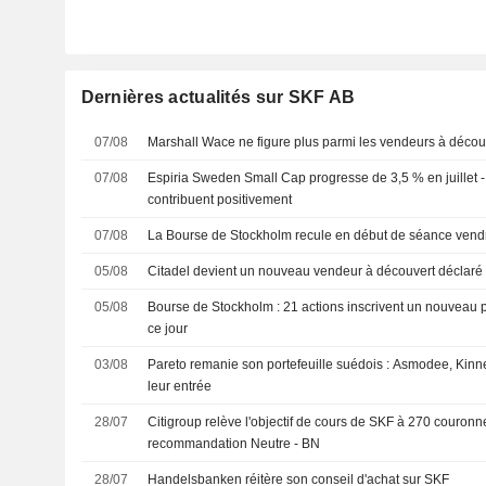
Dernières actualités sur SKF AB
07/08
Marshall Wace ne figure plus parmi les vendeurs à décou
07/08
Espiria Sweden Small Cap progresse de 3,5 % en juillet 
contribuent positivement
07/08
La Bourse de Stockholm recule en début de séance vend
05/08
Citadel devient un nouveau vendeur à découvert déclar
05/08
Bourse de Stockholm : 21 actions inscrivent un nouveau 
ce jour
03/08
Pareto remanie son portefeuille suédois : Asmodee, Kinne
leur entrée
28/07
Citigroup relève l'objectif de cours de SKF à 270 couronn
recommandation Neutre - BN
28/07
Handelsbanken réitère son conseil d'achat sur SKF