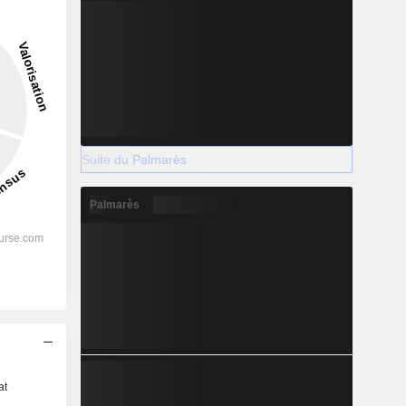
Suite du Palmarès
Palmarès
s
at