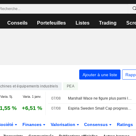
Conseils
Portefeuilles
Listes
Trading
Scr
Ajouter à une liste
Rapp
chines et équipements industriels
PEA
Varia. 5j.
Varia. 1 janv.
07/08
Marshall Wace ne figure plus parmi les vendeurs à découvert déclarés de SKF
1,55 %
+6,51 %
07/08
Espiria Sweden Small Cap progresse de 3,5 % en juillet - Tången et Bakkafrost contribuent positivement
Société
Finances
Valorisation
Consensus
Ratings