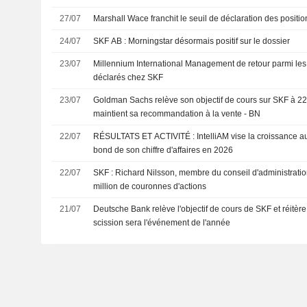
27/07
Marshall Wace franchit le seuil de déclaration des positi
24/07
SKF AB : Morningstar désormais positif sur le dossier
23/07
Millennium International Management de retour parmi le
déclarés chez SKF
23/07
Goldman Sachs relève son objectif de cours sur SKF à 2
maintient sa recommandation à la vente - BN
22/07
RÉSULTATS ET ACTIVITÉ : IntelliAM vise la croissance a
bond de son chiffre d'affaires en 2026
22/07
SKF : Richard Nilsson, membre du conseil d'administratio
million de couronnes d'actions
21/07
Deutsche Bank relève l'objectif de cours de SKF et réitère 
scission sera l'événement de l'année