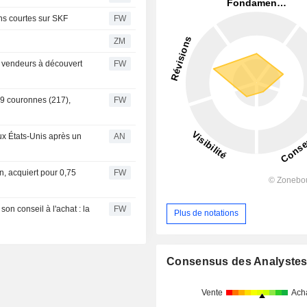
ons courtes sur SKF
FW
ZM
s vendeurs à découvert
FW
29 couronnes (217),
FW
ux États-Unis après un
AN
n, acquiert pour 0,75
FW
son conseil à l'achat : la
FW
Plus de notations
Consensus des Analyste
Vente
Ach