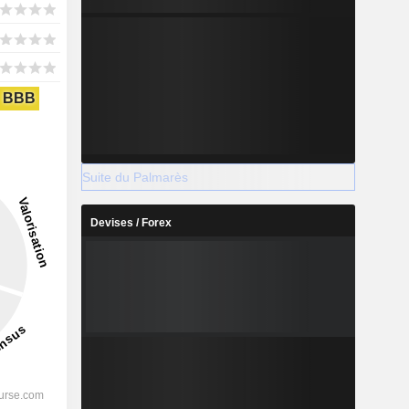
BBB
Suite du Palmarès
Devises / Forex