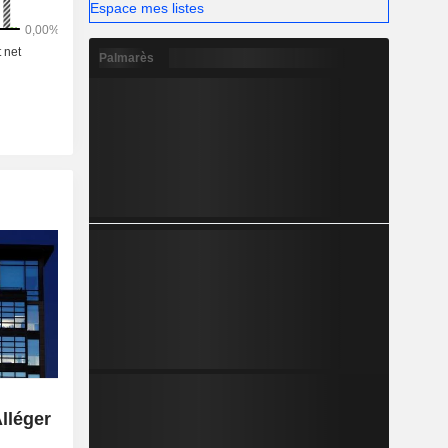
Espace mes listes
Palmarès
lléger