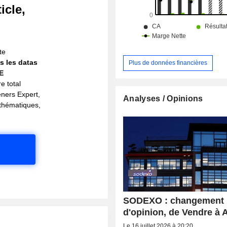
icle,
!
te
s les datas
Plus de données financières
IE
e total
eners Expert,
Analyses / Opinions
s thématiques,
SODEXO : changement
d'opinion, de Vendre à A
Le 16 juillet 2026 à 20:20