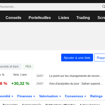
Conseils
Portefeuilles
Listes
Trading
Scr
Ajouter à une liste
Rapp
urants et bars
PEA
. 5j.
Varia. 1 janv.
29/07
Le point sur les changements de recommandations à Paris (actualisé)
06 %
+30,32 %
29/07
Avis d'analystes du jour : Safran superstar, Kering se rachète
Société
Finances
Valorisation
Consensus
Ratings