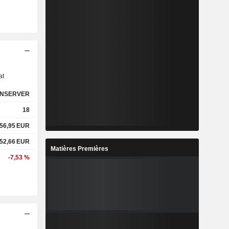
s
at
NSERVER
18
56,95
EUR
52,66
EUR
Matières Premières
-7,53 %