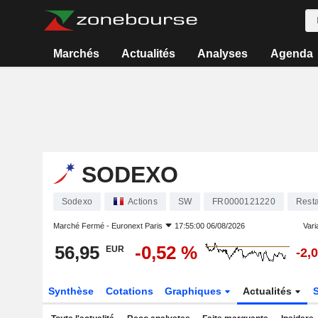
Marchés
Actualités
Analyses
Agenda
SODEXO
Sodexo
Actions
SW
FR0000121220
Resta
Marché Fermé -
Euronext Paris
17:55:00 06/08/2026
Varia
56,95
-0,52 %
EUR
-2,
Synthèse
Cotations
Graphiques
Actualités