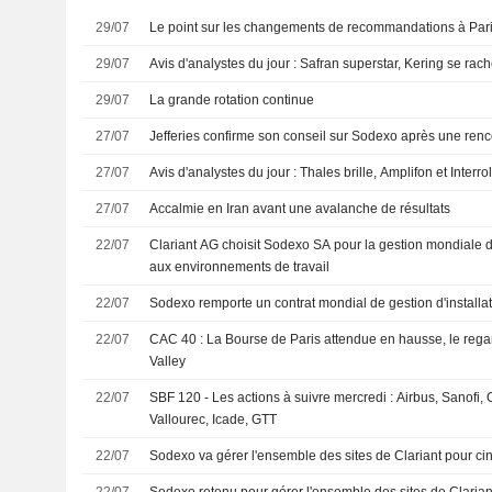
29/07
Le point sur les changements de recommandations à Paris
29/07
Avis d'analystes du jour : Safran superstar, Kering se rac
29/07
La grande rotation continue
27/07
Jefferies confirme son conseil sur Sodexo après une renco
27/07
Avis d'analystes du jour : Thales brille, Amplifon et Interro
27/07
Accalmie en Iran avant une avalanche de résultats
22/07
Clariant AG choisit Sodexo SA pour la gestion mondiale d
aux environnements de travail
22/07
Sodexo remporte un contrat mondial de gestion d'installat
22/07
CAC 40 : La Bourse de Paris attendue en hausse, le regar
Valley
22/07
SBF 120 - Les actions à suivre mercredi : Airbus, Sanofi,
Vallourec, Icade, GTT
22/07
Sodexo va gérer l'ensemble des sites de Clariant pour ci
22/07
Sodexo retenu pour gérer l'ensemble des sites de Claria