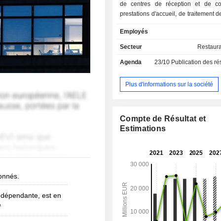
de centres de réception et de co
prestations d'accueil, de traitement d
de transport, de nettoyage, de jar
Employés
maintenance technique, de gardi
gestion des installations, de contrôle
Secteur
Restaura
etc. Le CA par marché se ventile entre
Agenda
23/10
Publication des résultats -
entreprises et administrations
établissements de santé et rési
personnes âgées (24,3%), écoles et 
Plus d'informations sur la société
(18,7%) et divertissements (9,6
Live!). La répartition géographique du CA est la
suivante : Europe (35,7%), Amériq
Compte de Résultat et
(46,4%), Asie-Pacifique-Moyen-Orien
Estimations
Amérique latine (17,9%).
bonnés.
ndépendante, est en
e