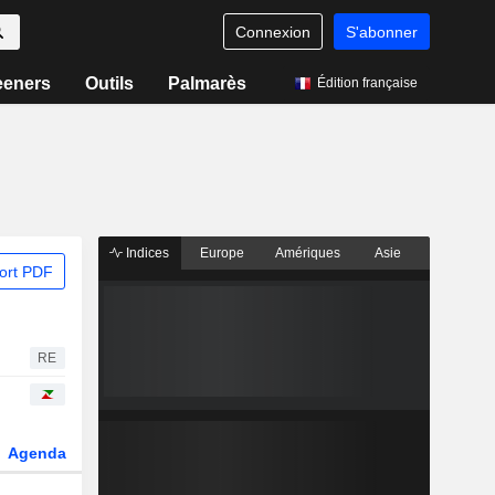
Connexion
S'abonner
eeners
Outils
Palmarès
Édition française
Indices
Europe
Amériques
Asie
ort PDF
RE
Agenda
Secteur
Dérivés
Fonds et ETFs