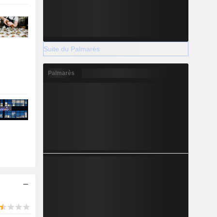
Suite du Palmarès
Palmarès