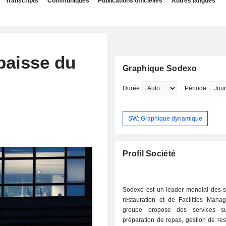
Transcripts
Communiqués
Publications officielles
Autres langues
baisse du
Graphique Sodexo
Durée
Période
SW: Graphique dynamique
Profil Société
Sodexo est un leader mondial des s
restauration et de Facilities Mana
groupe propose des services su
préparation de repas, gestion de res