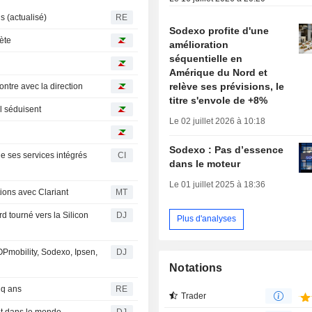
 (actualisé)
RE
Sodexo profite d'une
hète
amélioration
séquentielle en
Amérique du Nord et
relève ses prévisions, le
ntre avec la direction
titre s'envole de +8%
ll séduisent
Le 02 juillet 2026 à 10:18
Sodexo : Pas d’essence
e ses services intégrés
CI
dans le moteur
Le 01 juillet 2025 à 18:36
ions avec Clariant
MT
d tourné vers la Silicon
DJ
Plus d'analyses
 OPmobility, Sodexo, Ipsen,
DJ
Notations
nq ans
RE
Trader
nt dans le monde
DJ