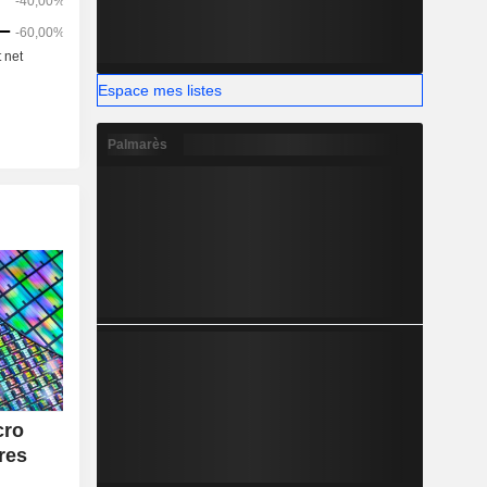
Espace mes listes
Palmarès
cro
res