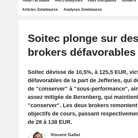
Toute l'actualité
Reco analystes
Faits marquants
Insiders
Articles Zonebourse
Analyses Zonebourse
Soitec plonge sur de
brokers défavorables
Soitec dévisse de 10,5%, à 125,5 EUR, vi
défavorables de la part de Jefferies, qui 
de "conserver" à "sous-performance", ain
assez mitigée de Berenberg, qui maintient
"conserver". Les deux brokers remontent 
objectifs de cours, passant respectivemen
de 28 à 138 EUR.
Vincent Gallet