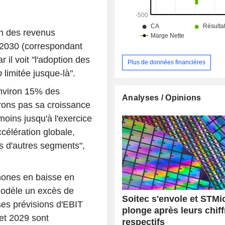
on des revenus
 2030 (correspondant
 il voit "l'adoption des
Plus de données financières
p
limitée jusque-là".
nviron 15% des
Analyses / Opinions
rons pas sa croissance
ins jusqu'à l'exercice
célération globale,
ns d'autres segments",
hones en baisse en
modèle un excès de
Soitec s'envole et STMi
ses prévisions d'EBIT
plonge après leurs chiff
 et 2029 sont
respectifs