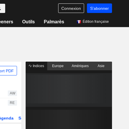
Connexion
S'abonner
eeners
Outils
Palmarès
Édition française
Indices
Europe
Amériques
Asie
ort PDF
AW
RE
Agenda
Secteur
Dérivés
Fonds et ETFs