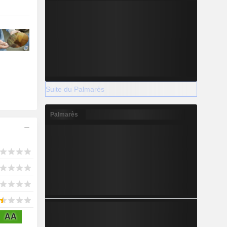
Suite du Palmarès
Palmarès
AA