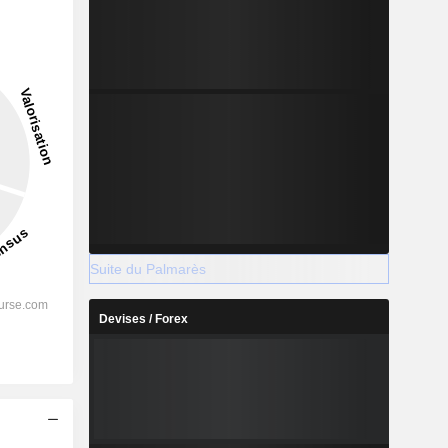
Suite du Palmarès
Devises / Forex
s