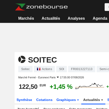
Marchés
Actualités
Analyses
Agenda
SOITEC
Soitec
Actions
SOI
FR0013227113
Semi-c
Marché Fermé -
Euronext Paris
17:55:00 07/08/2026
122,50
+1,45 %
EUR
+
Synthèse
Cotations
Graphiques
Actualités