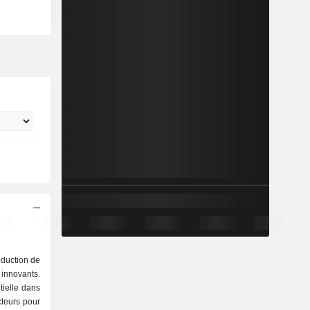
oduction de
nnovants.
tielle dans
teurs pour