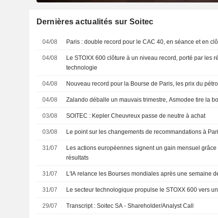
Dernières actualités sur Soitec
04/08
Paris : double record pour le CAC 40, en séance et en clô
04/08
Le STOXX 600 clôture à un niveau record, porté par les rés
technologie
04/08
Nouveau record pour la Bourse de Paris, les prix du pétrol
04/08
Zalando déballe un mauvais trimestre, Asmodee tire la b
03/08
SOITEC : Kepler Cheuvreux passe de neutre à achat
03/08
Le point sur les changements de recommandations à Paris
31/07
Les actions européennes signent un gain mensuel grâce à
résultats
31/07
L'IA relance les Bourses mondiales après une semaine d
31/07
Le secteur technologique propulse le STOXX 600 vers u
29/07
Transcript : Soitec SA - Shareholder/Analyst Call