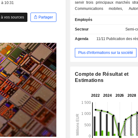
servir trois principaux marchés str
6 à 10:31
Communications mobiles, Auto
Industrie, Edge & Cloud AI. Avec pr
 à vos sources
Partager
Employés
brevets, elle mène une stratégie d'
disruptives pour permettre à ses 
Secteur
Semi-c
disposer de produits qui c
Agenda
11/11
Publication des résultats
performance, efficacité énerg
compétitivité. Soitec dispose de sites industriels,
de centres de R&D et de bureaux c
Plus d'informations sur la société
en Europe, aux Etats-Unis et en Asie.
Compte de Résultat et
Estimations