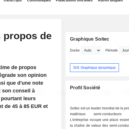
Transcripts
Communiqués
Publications officielles
Autres langues
s propos de
Graphique Soitec
Durée
Période
ctime de propos
SOI: Graphique dynamique
dégrade son opinion
si que d'une note
Profil Société
 son conseil à
pourtant leurs
t de 45 à 85 EUR et
Soitec est un leader mondial de la pr
matériaux semi-conducteurs i
L'entreprise occupe une place essen
la chaîne de valeur des semi-conduc