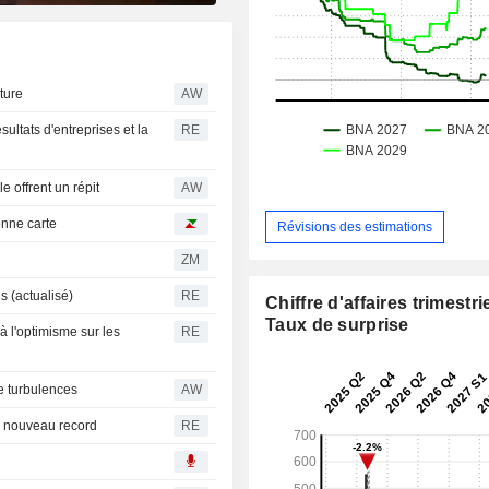
ture
AW
ultats d'entreprises et la
RE
e offrent un répit
AW
onne carte
Révisions des estimations
ZM
 (actualisé)
RE
Chiffre d'affaires trimestrie
Taux de surprise
 l'optimisme sur les
RE
e turbulences
AW
n nouveau record
RE