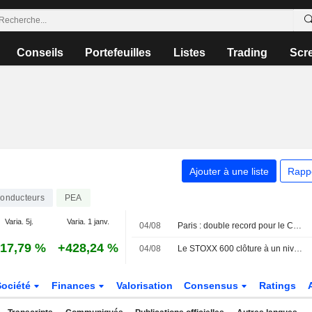
Conseils
Portefeuilles
Listes
Trading
Scr
Ajouter à une liste
Rapp
onducteurs
PEA
Varia. 5j.
Varia. 1 janv.
04/08
Paris : double record pour le CAC 40, en séance et en clôture
17,79 %
+428,24 %
04/08
Le STOXX 600 clôture à un niveau record, porté par les résultats d'entreprises et la technologie
Société
Finances
Valorisation
Consensus
Ratings