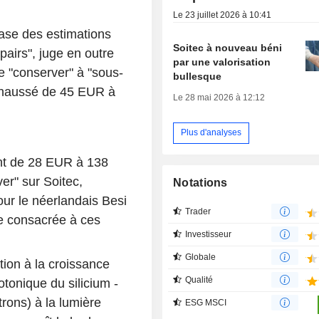
Le 23 juillet 2026 à 10:41
ase des estimations
Soitec à nouveau béni
pairs", juge en outre
par une valorisation
de "conserver" à "sous-
bullesque
rehaussé de 45 EUR à
Le 28 mai 2026 à 12:12
Plus d'analyses
sant de 28 EUR à 138
er" sur Soitec,
Notations
ur le néerlandais Besi
Trader
e consacrée à ces
Investisseur
Globale
ition à la croissance
Qualité
otonique du silicium -
ctrons) à la lumière
ESG MSCI