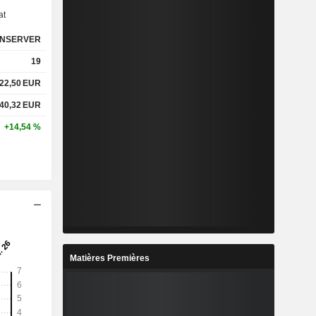
at
NSERVER
19
22,50
EUR
40,32
EUR
+14,54 %
Matières Premières