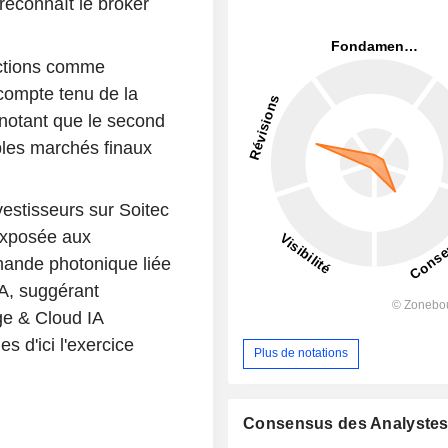
reconnaît le broker
ctions comme
 compte tenu de la
n notant que le second
bles marchés finaux
estisseurs sur Soitec
exposée aux
mande photonique liée
IA, suggérant
ge & Cloud IA
 d'ici l'exercice
Plus de notations
Consensus des Analyste