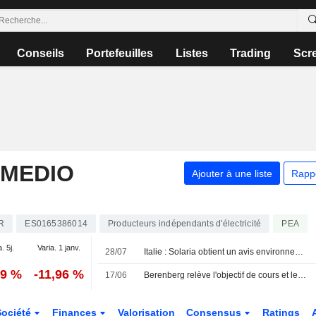
Conseils
Portefeuilles
Listes
Trading
Scr
 MEDIO
Ajouter à une liste
Rapp
R
ES0165386014
Producteurs indépendants d'électricité
PEA
. 5j.
Varia. 1 janv.
28/07
Italie : Solaria obtient un avis environnemental favorable pour son projet photovoltaïque La Spina
99 %
-11,96 %
17/06
Berenberg relève l'objectif de cours et les prévisions de Solaria Energía face à la croissance attendue des bénéfices dans les infrastructures
Société
Finances
Valorisation
Consensus
Ratings