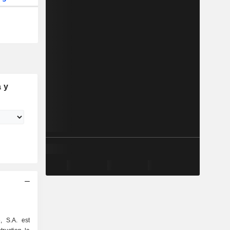
 y
, S.A. est