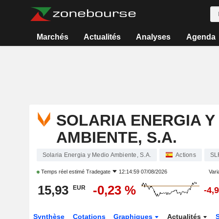
Marchés
Actualités
Analyses
Agenda
SOLARIA ENERGIA Y
AMBIENTE, S.A.
Solaria Energia y Medio Ambiente, S.A.
Actions
SL
Temps réel estimé
Tradegate
12:14:59 07/08/2026
Varia
15,93
-0,23 %
EUR
-4,
Synthèse
Cotations
Graphiques
Actualités