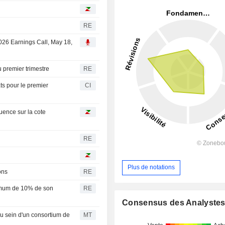
RE
2026 Earnings Call, May 18,
au premier trimestre
RE
ts pour le premier
CI
uence sur la cote
RE
Plus de notations
ons
RE
ximum de 10% de son
RE
Consensus des Analyste
au sein d'un consortium de
MT