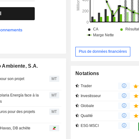
l
abonnements
Plus de données financières
o Ambiente, S.A.
Notations
pour son projet
MT
Trader
olaria Energía face à la
MT
Investisseur
es
Globale
uros pour des projets
MT
Qualité
ESG MSCI
et Havas, DB achète