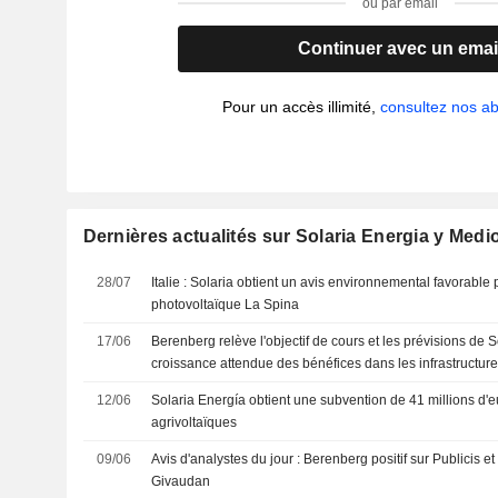
ou par email
Continuer avec un emai
Pour un accès illimité,
consultez nos 
Dernières actualités sur Solaria Energia y Medi
28/07
Italie : Solaria obtient un avis environnemental favorable 
photovoltaïque La Spina
17/06
Berenberg relève l'objectif de cours et les prévisions de S
croissance attendue des bénéfices dans les infrastructur
12/06
Solaria Energía obtient une subvention de 41 millions d'e
agrivoltaïques
09/06
Avis d'analystes du jour : Berenberg positif sur Publicis 
Givaudan