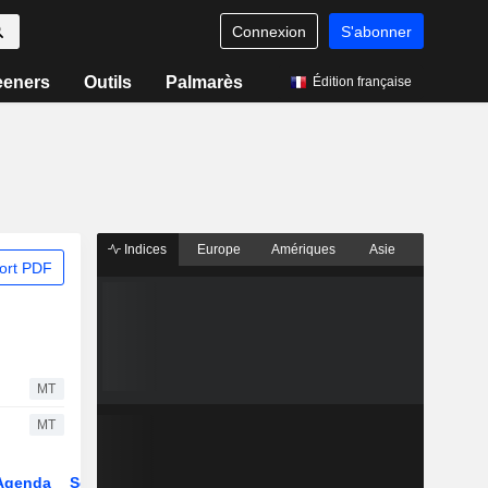
Connexion
S'abonner
eeners
Outils
Palmarès
Édition française
Indices
Europe
Amériques
Asie
ort PDF
MT
MT
Agenda
Secteur
Dérivés
Fonds et ETFs