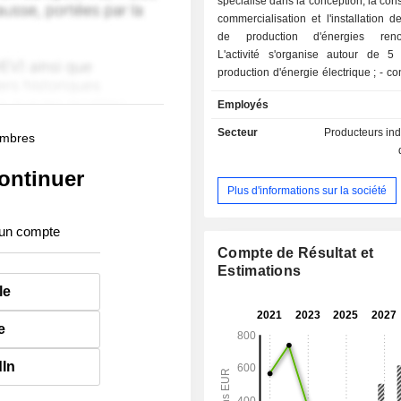
spécialisé dans la conception, la cons
commercialisation et l'installation 
de production d'énergies renou
L'activité s'organise autour de 5 
production d'énergie électrique ; - conception et
construction clés en mains d'ins
Employés
d'énergie solaire ; - installation et réparation de
systèmes solaires, thermiques, phot
Secteur
Producteurs in
membres
et éoliens ; - vente de panneaux solaires
photovoltaïques. - installation et maintenance de
ontinuer
systèmes de plomberie, de gaz, d'élec
Plus d'informations sur la société
refroidissement, de chauffa
climatisation. La répartition géographique du CA
 un compte
est la suivante : Espagne (87,6%), Ita
Uruguay (1,9%), Portugal et Grèce
Compte de Résultat et
autres (0,3%).
Estimations
le
e
dIn