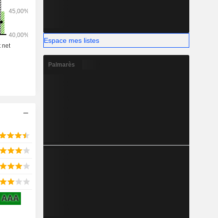
Espace mes listes
Palmarès
AAA