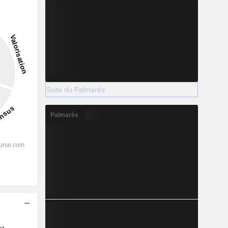
Suite du Palmarès
Palmarès
s