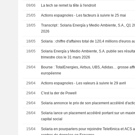
09/06
La tech se remet la tête à l'endroit
25/05
Actions espagnoles - Les facteurs à suivre le 25 mai
18/05
Transcript : Solaria Energía y Medio Ambiente, S.A., Q1 
2026
18/05
Solaria : chiffre d'affaires total de 120,4 millions d'euros 
18/05
Solaria Energía y Medio Ambiente, S.A. publie ses résulta
trimestre clos le 31 mars 2026
29/04
Bourse : TotalEnergies, Airbus, UBS, Adidas… grosse affl
européenne
29/04
Actions espagnoles - Les valeurs à suivre le 29 avril
29/04
C'est la der de Powell
29/04
Solaria annonce le prix de son placement accéléré d'acti
28/04
Solaria lance un placement accéléré portant sur un ma
capital social
15/04
Solaria en pourparlers pour rejoindre Telefónica et ACS 