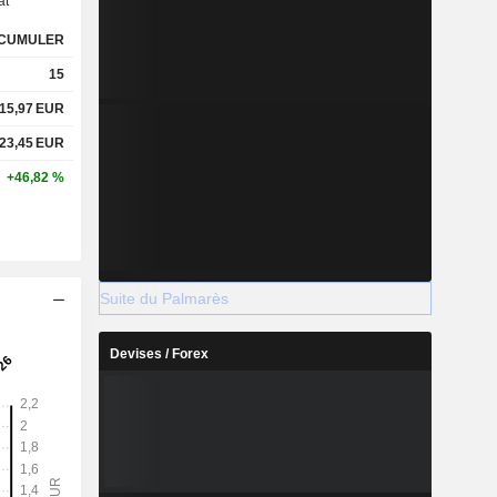
at
CUMULER
15
15,97
EUR
23,45
EUR
+46,82 %
Suite du Palmarès
Devises / Forex