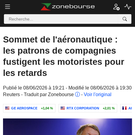
Sommet de l'aéronautique :
les patrons de compagnies
fustigent les motoristes pour
les retards
Publié le 08/06/2026 à 19:21 - Modifié le 08/06/2026 à 19:30
Reuters - Traduit par Zonebourse
-
Voir l'original
GE AEROSPACE
+1,04 %
RTX CORPORATION
+2,01 %
AIR