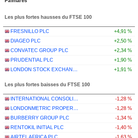
Palmarès
Les plus fortes hausses du FTSE 100
FRESNILLO PLC
+4,91 %
DIAGEO PLC
+2,50 %
CONVATEC GROUP PLC
+2,34 %
PRUDENTIAL PLC
+1,90 %
LONDON STOCK EXCHANGE GROUP PLC
+1,91 %
Les plus fortes baisses du FTSE 100
INTERNATIONAL CONSOLIDATED AIRLINES GROUP, S.A.
-1,28 %
LONDONMETRIC PROPERTY PLC
-1,28 %
BURBERRY GROUP PLC
-1,34 %
RENTOKIL INITIAL PLC
-1,40 %
AIRTEL AFRICA PLC
-1,63 %