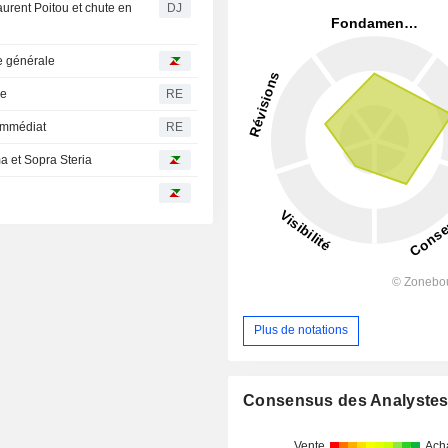
urent Poitou et chute en
DJ
ce générale
le
RE
 immédiat
RE
a et Sopra Steria
Plus de notations
Consensus des Analyste
Vente
Ach