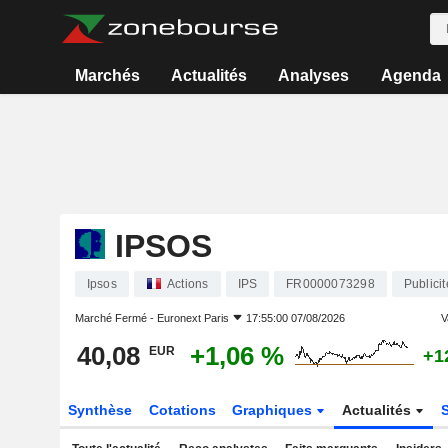
Marchés
Actualités
Analyses
Agenda
IPSOS
Ipsos
Actions
IPS
FR0000073298
Publici
Marché Fermé -
Euronext Paris
17:55:00 07/08/2026
V
40,08
+1,06 %
EUR
+1
Synthèse
Cotations
Graphiques
Actualités