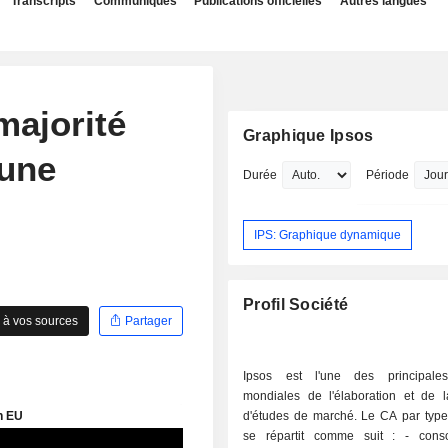
Transcripts
Communiqués
Publications officielles
Autres langues
majorité
Graphique Ipsos
 une
Durée
Période
IPS: Graphique dynamique
Profil Société
 à vos sources
Partager
Ipsos est l'une des principales
mondiales de l'élaboration et de la
d'études de marché. Le CA par type 
se répartit comme suit : - consommateurs