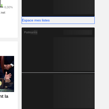
Amériques
Espace mes listes
Palmarès
t la