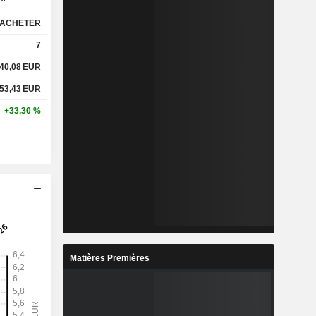
ACHETER
7
40,08
EUR
53,43
EUR
+33,30 %
Matières Premières