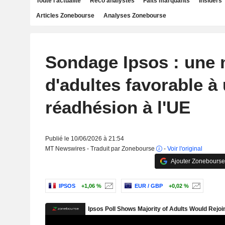
Toute l'actualité
Reco analystes
Faits marquants
Insiders
Articles Zonebourse
Analyses Zonebourse
Sondage Ipsos : une 
d'adultes favorable à
réadhésion à l'UE
Publié le 10/06/2026 à 21:54
MT Newswires - Traduit par Zonebourse
-
Voir l'original
Ajouter Zonebourse
IPSOS
+1,06 %
EUR / GBP
+0,02 %