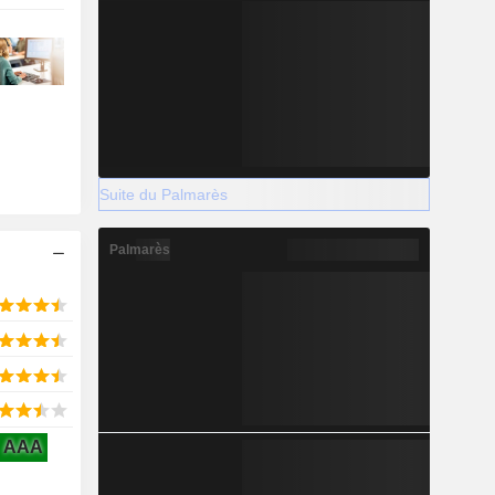
Suite du Palmarès
Palmarès
AAA