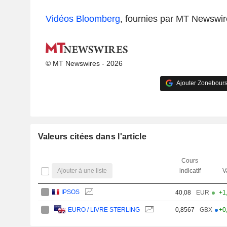
Vidéos Bloomberg
, fournies par MT Newswir
© MT Newswires - 2026
Ajouter Zonebours
Valeurs citées dans l'article
Cours
Ajouter à une liste
indicatif
V
IPSOS
40,08
EUR
+1
0,8567
GBX
+0
EURO / LIVRE STERLING