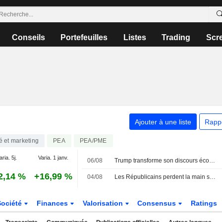
Conseils
Portefeuilles
Listes
Trading
Scr
Ajouter à une liste
Rapp
té et marketing
PEA
PEA/PME
aria. 5j.
Varia. 1 janv.
06/08
Trump transforme son discours économique en offensive contre les démocrates après les résultats du Michigan
2,14 %
+16,99 %
04/08
Les Républicains perdent la main sur l'économie
Société
Finances
Valorisation
Consensus
Ratings