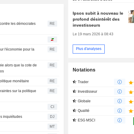
Ipsos subit à nouveau le
profond désintérêt des
contre les démocrates
RE
investisseurs
Le 19 mars 2026 à 08:43
Plus d'analyses
sur l'économie pour la
RE
s
e alors que la cote de
RE
Notations
sos
politique monétaire
RE
Trader
aintes sur la politique
RE
Investisseur
Globale
CI
Qualité
es inquiétudes
DJ
ESG MSCI
MT