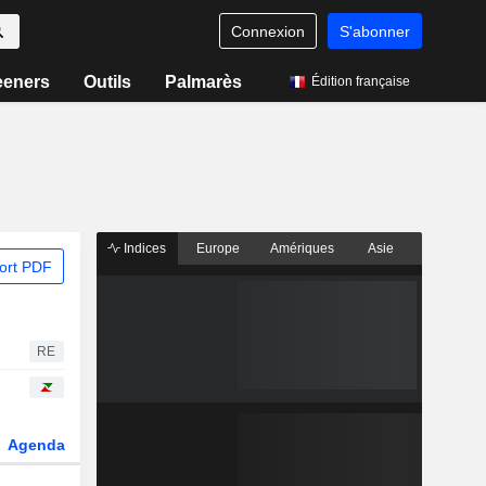
Connexion
S'abonner
eeners
Outils
Palmarès
Édition française
Indices
Europe
Amériques
Asie
ort PDF
RE
Agenda
Secteur
Dérivés
Fonds et ETFs