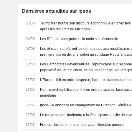
Dernières actualités sur Ipsos
06/08
Trump transforme son discours économique en offensive 
après les résultats du Michigan
04/08
Les Républicains perdent la main sur l'économie
03/08
Les électeurs préfèrent les démocrates aux républicains 
première fois en dix ans, selon un sondage Reuters/Ipso
03/08
Les Démocrates devancent les Républicains sur l'économi
popularité de Trump chute, selon un sondage Reuters/Ip
31/07
L'Europe finit en ordre dispersé, face aux craintes sur la 
31/07
Point marchés-L'Europe finit en ordre dispersé, face aux cr
monétaire
31/07
Ipsos SA annonce un changement de Direction Générale
31/07
Le remaniement inattendu à la tête d'Ipsos suscite de viv
31/07
France : Ipsos nomme un nouveau Directeur général