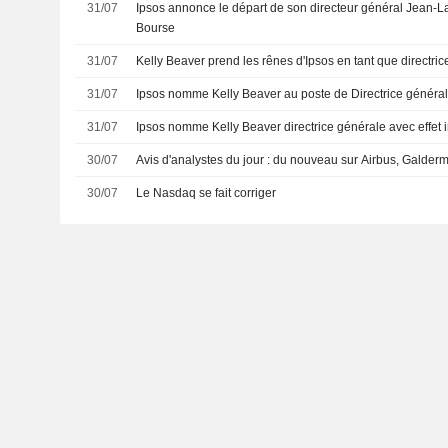
31/07
Ipsos annonce le départ de son directeur général Jean-La
Bourse
31/07
Kelly Beaver prend les rênes d'Ipsos en tant que directri
31/07
Ipsos nomme Kelly Beaver au poste de Directrice généra
31/07
Ipsos nomme Kelly Beaver directrice générale avec effet
30/07
Avis d'analystes du jour : du nouveau sur Airbus, Galderm
30/07
Le Nasdaq se fait corriger