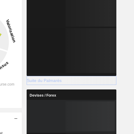
Suite du Palmarès
Devises / Forex
s
at