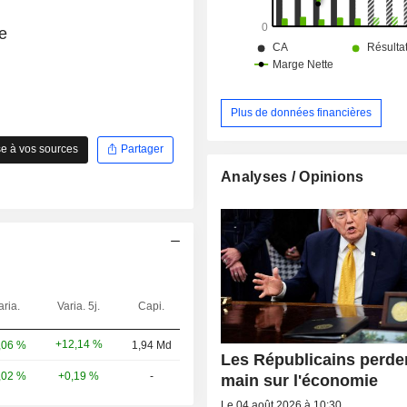
Moyen Orient-Afrique (49,3%), 
(35,2%) et Asie-Pacifique (15,5%).
e
Plus de données financières
e à vos sources
Partager
Analyses / Opinions
aria.
Varia. 5j.
Capi.
+12,14 %
,06 %
1,94 Md
Les Républicains perden
,02 %
+0,19 %
-
main sur l'économie
Le 04 août 2026 à 10:30