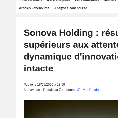
Toute l'actualité
Reco analystes
Faits marquants
Insiders
Articles Zonebourse
Analyses Zonebourse
Sonova Holding : résu
supérieurs aux attente
dynamique d'innovati
intacte
Publié le 18/05/2026 à 18:59
Alphavalue - Traduit par Zonebourse
-
Voir l'original