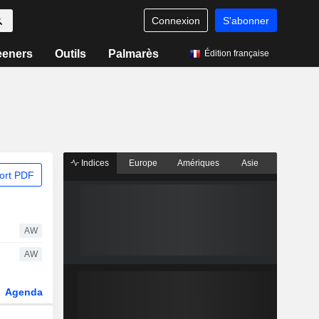
Connexion
S'abonner
eeners
Outils
Palmarès
Édition française
Indices
Europe
Amériques
Asie
ort PDF
AW
AW
Agenda
Secteur
Dérivés
Fonds et ETFs