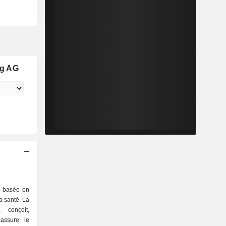
ng AG
é basée en
a santé. La
, conçoit,
 assure le