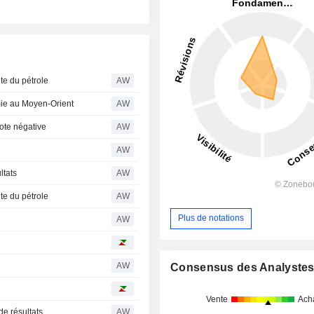
ute du pétrole
AW
lmie au Moyen-Orient
AW
note négative
AW
AW
ltats
AW
ute du pétrole
AW
Plus de notations
AW
AW
Consensus des Analyste
Vente
Ach
e résultats
AW