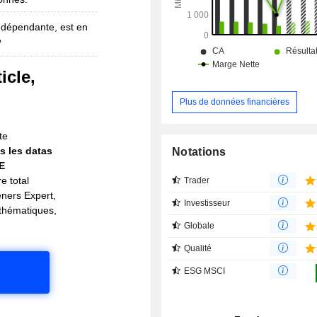
ndépendante, est en
e
icle,
!
Plus de données financières
te
s les datas
Notations
IE
e total
Trader
eners Expert,
Investisseur
s thématiques,
Globale
Qualité
ESG MSCI