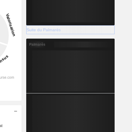
Suite du Palmarès
Palmarès
s
at