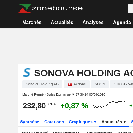
Marchés
Actualités
Analyses
Agenda
SONOVA HOLDING A
Sonova Holding AG
Actions
SOON
CH001254
Marché Fermé -
Swiss Exchange
17:30:14 05/08/2026
232,80
+0,87 %
CHF
+
Synthèse
Cotations
Graphiques
Actualités