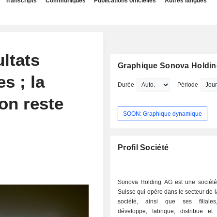
Transcripts
Communiqués
Publications officielles
Autres langues
ltats
Graphique Sonova Holdi
s ; la
Durée
Période
on reste
SOON: Graphique dynamique
Profil Société
Sonova Holding AG est une sociét
Suisse qui opère dans le secteur de l
société, ainsi que ses filiales
développe, fabrique, distribue et