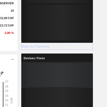
NSERVER
19
32,80
CHF
23,72
CHF
-3,90 %
Suite du Palmarès
Devises / Forex