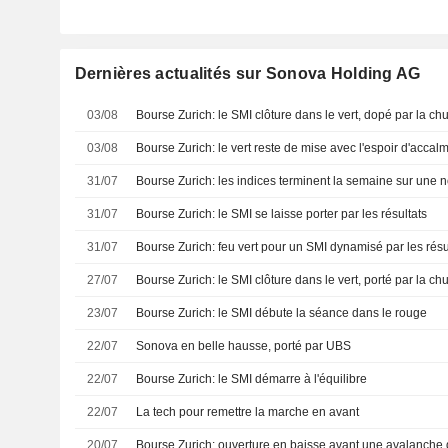
Dernières actualités sur Sonova Holding AG
03/08
Bourse Zurich: le SMI clôture dans le vert, dopé par la ch
03/08
Bourse Zurich: le vert reste de mise avec l'espoir d'acca
31/07
Bourse Zurich: les indices terminent la semaine sur une 
31/07
Bourse Zurich: le SMI se laisse porter par les résultats
31/07
Bourse Zurich: feu vert pour un SMI dynamisé par les résu
27/07
Bourse Zurich: le SMI clôture dans le vert, porté par la ch
23/07
Bourse Zurich: le SMI débute la séance dans le rouge
22/07
Sonova en belle hausse, porté par UBS
22/07
Bourse Zurich: le SMI démarre à l'équilibre
22/07
La tech pour remettre la marche en avant
20/07
Bourse Zurich: ouverture en baisse avant une avalanche d