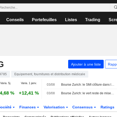
Conseils
Portefeuilles
Listes
Trading
Scr
G
Ajouter à une liste
Rapp
9785
Equipement, fournitures et distribution médicale
Varia. 5j.
Varia. 1 janv.
03/08
Bourse Zurich: le SMI clôture dans le vert, dopé par la chute du pétrole
4,68 %
+12,41 %
03/08
Bourse Zurich: le vert reste de mise avec l'espoir d'accalmie au Moyen-Orient
Société
Finances
Valorisation
Consensus
Ratings