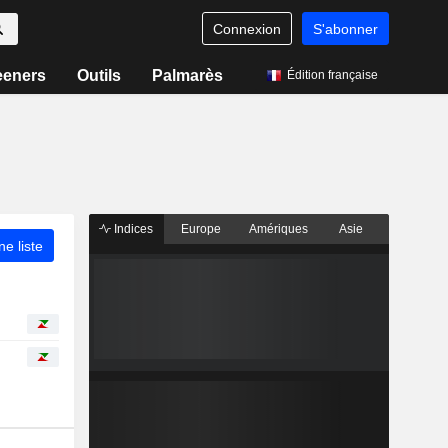
Connexion
S'abonner
eeners
Outils
Palmarès
Édition française
Indices
Europe
Amériques
Asie
ne liste