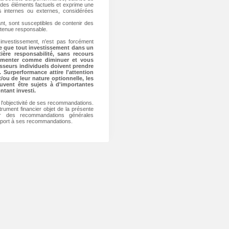
 des éléments factuels et exprime une
es internes ou externes, considérées
nt, sont susceptibles de contenir des
 tenue responsable.
investissement, n'est pas forcément
te que tout investissement dans un
ière responsabilité, sans recours
ugmenter comme diminuer et vous
isseurs individuels doivent prendre
Surperformance attire l'attention
t/ou de leur nature optionnelle, les
uvent être sujets à d'importantes
ntant investi.
r l'objectivité de ses recommandations.
rument financier objet de la présente
r des recommandations générales
upport à ses recommandations.