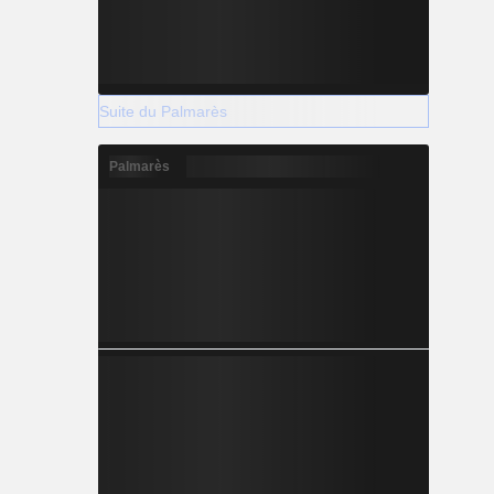
Suite du Palmarès
Palmarès