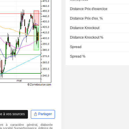
Distance Prix d'exercice
Distance Prix d'ex. %
Distance Knockout
Distance Knockout %
Spread
Spread %
e à vos sources
Partager
nt à caractère général, élaborée
a société Surperformance, éditrice de