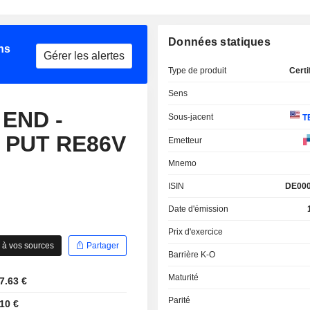
Données statiques
ns
Gérer les alertes
Type de produit
Certi
Sens
 END -
Sous-jacent
TE
o PUT RE86V
Emetteur
Mnemo
ISIN
DE00
Date d'émission
Prix d'exercice
 à vos sources
Partager
Barrière K-O
Maturité
7.63 €
Parité
10 €