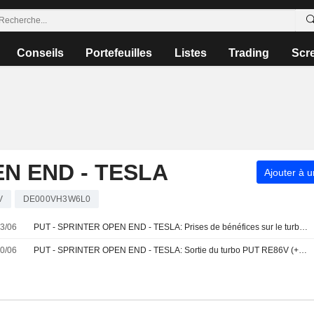
Conseils
Portefeuilles
Listes
Trading
Scr
EN END - TESLA
Ajouter à u
V
DE000VH3W6L0
3/06
PUT - SPRINTER OPEN END - TESLA: Prises de bénéfices sur le turbo PUT Vontobel RE86V (+30.06%)
0/06
PUT - SPRINTER OPEN END - TESLA: Sortie du turbo PUT RE86V (+31.06%)