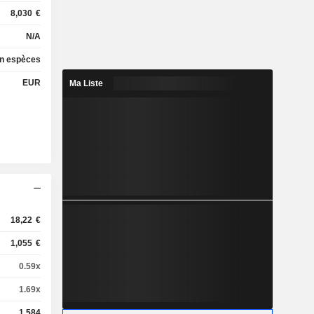
8,030
€
N/A
en espèces
EUR
Ma Liste
18,22
€
1,055
€
0.59x
1.69x
1,584