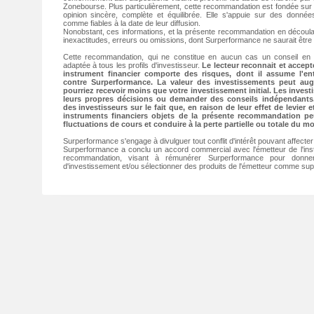
Zonebourse. Plus particulièrement, cette recommandation est fondée sur
opinion sincère, complète et équilibrée. Elle s'appuie sur des donné
comme fiables à la date de leur diffusion.
Nonobstant, ces informations, et la présente recommandation en découla
inexactitudes, erreurs ou omissions, dont Surperformance ne saurait être
Cette recommandation, qui ne constitue en aucun cas un conseil en 
adaptée à tous les profils d'investisseur.
Le lecteur reconnait et accep
instrument financier comporte des risques, dont il assume l'ent
contre Surperformance. La valeur des investissements peut a
pourriez recevoir moins que votre investissement initial. Les invest
leurs propres décisions ou demander des conseils indépendants. 
des investisseurs sur le fait que, en raison de leur effet de levier e
instruments financiers objets de la présente recommandation pe
fluctuations de cours et conduire à la perte partielle ou totale du mo
Surperformance s'engage à divulguer tout conflit d'intérêt pouvant affecte
Surperformance a conclu un accord commercial avec l'émetteur de l'inst
recommandation, visant à rémunérer Surperformance pour donne
d'investissement et/ou sélectionner des produits de l'émetteur comme s