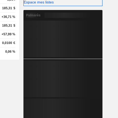
Espace mes listes
185,31
$
Palmarès
+36,71 %
185,31
$
+57,99 %
0,0100
€
0,06 %