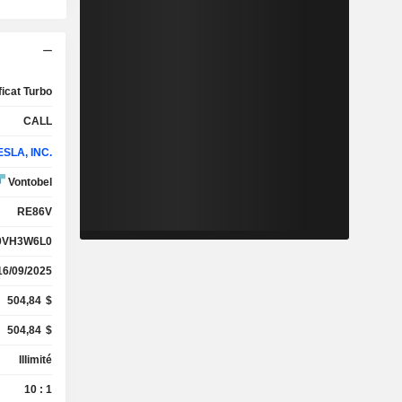
ficat Turbo
CALL
SLA, INC.
Vontobel
RE86V
0VH3W6L0
16/09/2025
504,84
$
504,84
$
Illimité
10 : 1