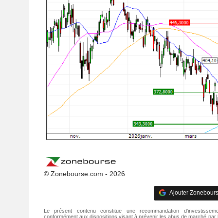
© Zonebourse.com - 2026
Ajouter Zonebours
Le présent contenu constitue une recommandation d'investisseme
conformément aux dispositions visant à prévenir les abus de marché par l