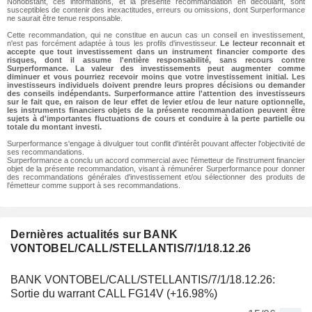
Nonobstant, ces informations, et la présente recommandation en découlant, sont
susceptibles de contenir des inexactitudes, erreurs ou omissions, dont Surperformance
ne saurait être tenue responsable.
Cette recommandation, qui ne constitue en aucun cas un conseil en investissement,
n'est pas forcément adaptée à tous les profils d'investisseur.
Le lecteur reconnait et
accepte que tout investissement dans un instrument financier comporte des
risques, dont il assume l'entière responsabilité, sans recours contre
Surperformance. La valeur des investissements peut augmenter comme
diminuer et vous pourriez recevoir moins que votre investissement initial. Les
investisseurs individuels doivent prendre leurs propres décisions ou demander
des conseils indépendants. Surperformance attire l'attention des investisseurs
sur le fait que, en raison de leur effet de levier et/ou de leur nature optionnelle,
les instruments financiers objets de la présente recommandation peuvent être
sujets à d'importantes fluctuations de cours et conduire à la perte partielle ou
totale du montant investi.
Surperformance s'engage à divulguer tout conflit d'intérêt pouvant affecter l'objectivité de
ses recommandations.
Surperformance a conclu un accord commercial avec l'émetteur de l'instrument financier
objet de la présente recommandation, visant à rémunérer Surperformance pour donner
des recommandations générales d'investissement et/ou sélectionner des produits de
l'émetteur comme support à ses recommandations.
Dernières actualités sur BANK
VONTOBEL/CALL/STELLANTIS/7/1/18.12.26
BANK VONTOBEL/CALL/STELLANTIS/7/1/18.12.26:
Sortie du warrant CALL FG14V (+16.98%)