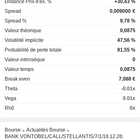
Distance Prix d'ex. %
+30,43 %
Spread
0,009000
€
Spread %
9,78 %
Valeur théorique
0,0875
Volatilité implicite
47,56 %
Probabilité de perte totale
91,55 %
Valeur intrinsèque
0
Valeur temps
0,0875
Break even
7,088 €
Theta
-0.01x
Vega
0.01x
Rhô
0x
Bourse
Actualités Bourse
BANK VONTOBEL/CALL/STELLANTIS/7/1/18.12.26: