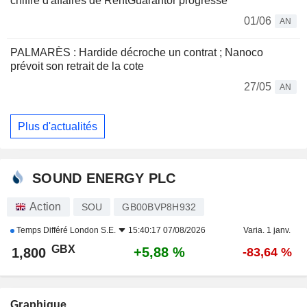
chiffre d'affaires de RentGuarantor progresse
01/06
AN
PALMARÈS : Hardide décroche un contrat ; Nanoco
prévoit son retrait de la cote
27/05
AN
Plus d'actualités
SOUND ENERGY PLC
Action
SOU
GB00BVP8H932
Temps Différé
London S.E.
15:40:17 07/08/2026
Varia. 1 janv.
GBX
+5,88 %
1,800
-83,64 %
Graphique