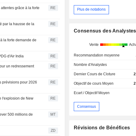
attentes grâce à la forte
RE
Plus de notations
 par la hausse de la
RE
Consensus des Analyste
à la forte demande de
RE
Vente
Ach
Recommandation moyenne
DG d'Air India
RE
Nombre d'Analystes
 pour un redressement
RE
Dernier Cours de Cloture
2
 prévisions pour 2026
RE
Objectif de cours Moyen
2
Ecart / Objectif Moyen
e l'explosion de New
RE
Consensus
ever 500 millions de
MT
Révisions de Bénéfices
ZD