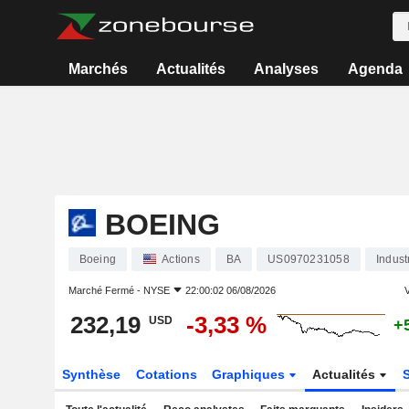
Marchés
Actualités
Analyses
Agenda
BOEING
Boeing
Actions
BA
US0970231058
Indust
Marché Fermé -
NYSE
22:00:02 06/08/2026
V
232,19
-3,33 %
USD
+
Synthèse
Cotations
Graphiques
Actualités