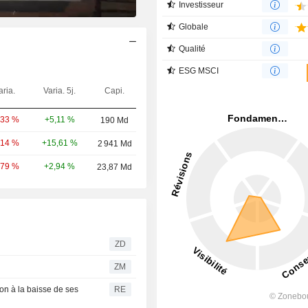
Investisseur
Globale
Qualité
ESG MSCI
aria.
Varia. 5j.
Capi.
+5,11 %
,33 %
190 Md
+15,61 %
,14 %
2 941 Md
+2,94 %
,79 %
23,87 Md
ZD
ZM
on à la baisse de ses
RE