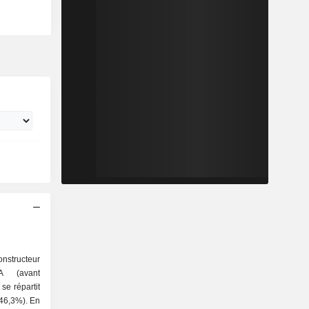
nstructeur
A (avant
se répartit