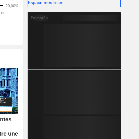
Espace mes listes
Palmarès
entes
tre une