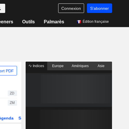
Connexion
S'abonner
eeners
Outils
Palmarès
Édition française
Indices
Europe
Amériques
Asie
ort PDF
ZD
ZM
Agenda
Secteur
Dérivés
Fonds et ETFs