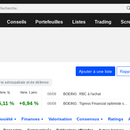
Conseils
Portefeuilles
Listes
Trading
Scr
Ajouter à une liste
Rapp
rie aérospatiale et de défense
aria. 5j.
Varia. 1 janv.
06/08
BOEING : RBC à l'achat
5,11 %
+6,94 %
06/08
BOEING : Tigress Financial optimiste sur le dossier
Société
Finances
Valorisation
Consensus
Ratings