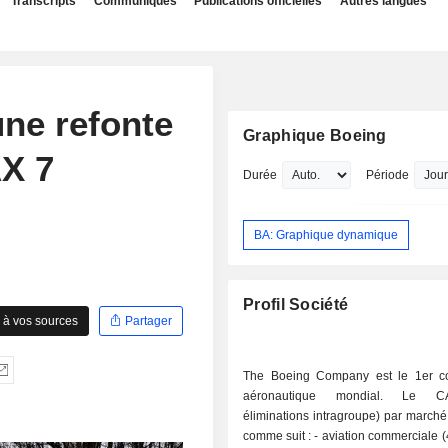
Transcripts
Communiqués
Publications officielles
Autres langues
ne refonte
Graphique Boeing
AX 7
Durée
Période
BA: Graphique dynamique
Profil Société
 à vos sources
Partager
The Boeing Company est le 1er co
aéronautique mondial. Le C
éliminations intragroupe) par marché 
comme suit : - aviation commerciale (46,3%). En