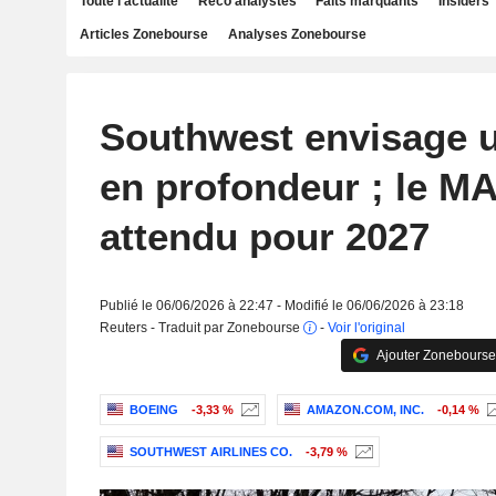
Toute l'actualité
Reco analystes
Faits marquants
Insiders
Articles Zonebourse
Analyses Zonebourse
Southwest envisage u
en profondeur ; le M
attendu pour 2027
Publié le 06/06/2026 à 22:47 - Modifié le 06/06/2026 à 23:18
Reuters - Traduit par Zonebourse
-
Voir l'original
Ajouter Zonebourse
BOEING
-3,33 %
AMAZON.COM, INC.
-0,14 %
SOUTHWEST AIRLINES CO.
-3,79 %