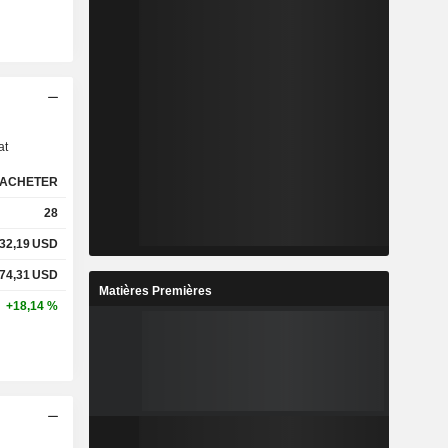
s
at
ACHETER
28
32,19
USD
74,31
USD
Matières Premières
+18,14 %