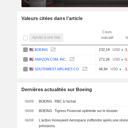
Valeurs citées dans l'article
Cours
Ajouter à une liste
indicatif
V
BOEING
232,19
USD
-3
AMAZON.COM, INC.
272,26
USD
-0
SOUTHWEST AIRLINES CO.
46,94
USD
-3
Dernières actualités sur Boeing
06/08
BOEING : RBC à l'achat
06/08
BOEING : Tigress Financial optimiste sur le dossier
06/08
L'action Honeywell Aerospace s'effondre après une révisi
prévisions