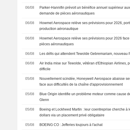
06/08
Parker-Hannifin prévoit un bénéfice annuel supérieur aux 
demande de pièces aéronautiques
06/08
Howmet Aerospace relève ses prévisions pour 2026, porté
production aéronautique
06/08
Howmet Aerospace relève ses prévisions pour 2026 face 
pièces aéronautiques
06/08
Les défis qui attendent Tewolde Gebremariam, nouveau P
06/08
Air India mise sur Tewolde, vétéran d'Ethiopian Airlines,
difficile
05/08
Nouvellement scindée, Honeywell Aerospace abaisse ses
face aux difficultés de la chaîne d'approvisionnement
05/08
Blue Origin identifie un problème moteur comme cause d
Glenn
05/08
Boeing et Lockheed Martin : leur coentreprise cherche à l
dollars via un placement privé obligataire
05/08
BOEING CO : Jefferies toujours à l'achat