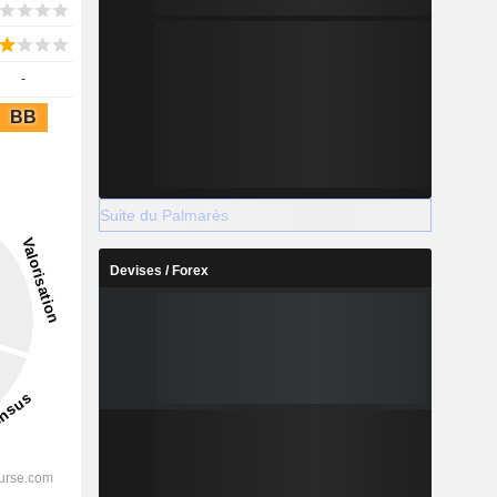
-
BB
Suite du Palmarès
Devises / Forex