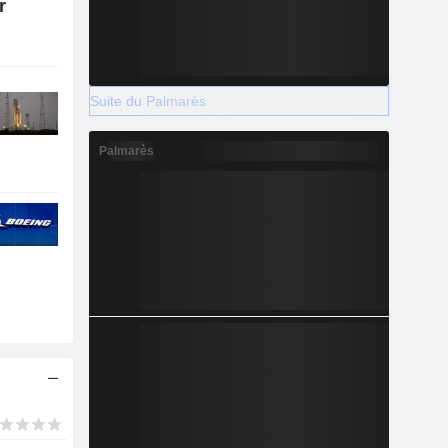
r
Suite du Palmarès
Palmarès