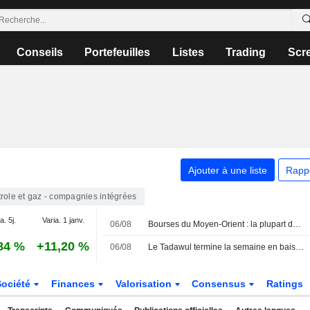
Conseils
Portefeuilles
Listes
Trading
Scr
Ajouter à une liste
Rapp
role et gaz - compagnies intégrées
a. 5j.
Varia. 1 janv.
06/08
Bourses du Moyen-Orient : la plupart des places du Golfe dans le rouge, les marchés scrutent la diplomatie
84 %
+11,20 %
06/08
Le Tadawul termine la semaine en baisse ; l'activité dans le secteur de la construction ralentit en Arabie saoudite en juillet
Société
Finances
Valorisation
Consensus
Ratings