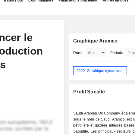
Transcripts
Communiqués
Publications officielles
Autres langues
ncer le
Graphique Aramco
roduction
Durée
Période
es
2222: Graphique dynamique
Profil Société
Saudi Arabian Oil Company, égalem
sous le nom de Saudi Aramco, est u
pétrolière et gazière intégrée basé
Saoudite. Les principaux secteurs d'