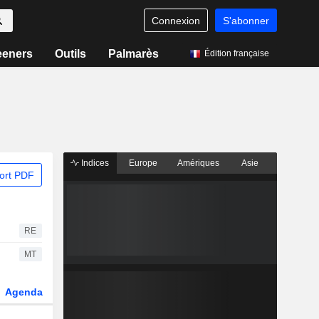
Connexion
S'abonner
eeners
Outils
Palmarès
Édition française
Indices
Europe
Amériques
Asie
ort PDF
RE
MT
Agenda
Secteur
Dérivés
Fonds et ETFs