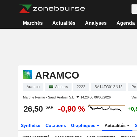
Marchés
Actualités
Analyses
Agenda
ARAMCO
Aramco
Actions
2222
SA14TG012N13
Pét
Marché Fermé -
Saudi Arabian S.E.
14:20:00 06/08/2026
Vari
26,50
-0,90 %
SAR
+0,
Synthèse
Cotations
Graphiques
Actualités