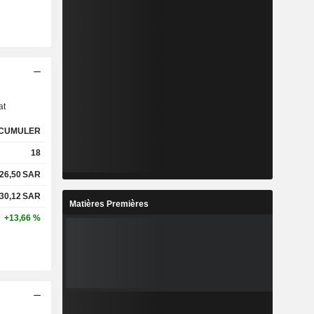
s
at
CUMULER
18
26,50
SAR
30,12
SAR
Matières Premières
+13,66 %