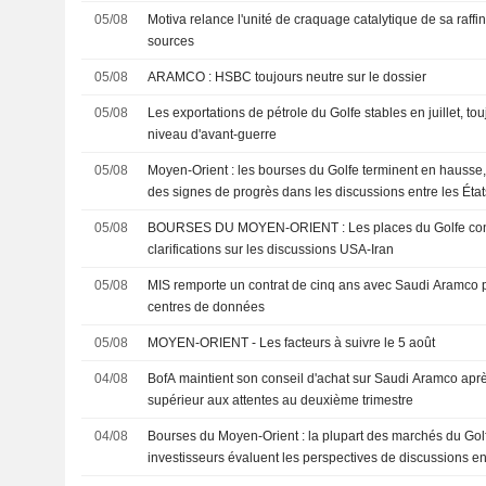
05/08
Motiva relance l'unité de craquage catalytique de sa raffi
sources
05/08
ARAMCO : HSBC toujours neutre sur le dossier
05/08
Les exportations de pétrole du Golfe stables en juillet, to
niveau d'avant-guerre
05/08
Moyen-Orient : les bourses du Golfe terminent en hausse, 
des signes de progrès dans les discussions entre les États
05/08
BOURSES DU MOYEN-ORIENT : Les places du Golfe contr
clarifications sur les discussions USA-Iran
05/08
MIS remporte un contrat de cinq ans avec Saudi Aramco 
centres de données
05/08
MOYEN-ORIENT - Les facteurs à suivre le 5 août
04/08
BofA maintient son conseil d'achat sur Saudi Aramco aprè
supérieur aux attentes au deuxième trimestre
04/08
Bourses du Moyen-Orient : la plupart des marchés du Golf
investisseurs évaluent les perspectives de discussions entr