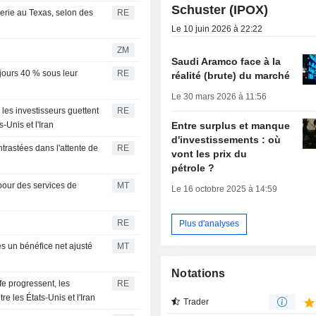
Schuster (IPOX)
nerie au Texas, selon des
RE
Le 10 juin 2026 à 22:22
ZM
Saudi Aramco face à la
ujours 40 % sous leur
RE
réalité (brute) du marché
Le 30 mars 2026 à 11:56
les investisseurs guettent
RE
Entre surplus et manque
-Unis et l'Iran
d'investissements : où
astées dans l'attente de
RE
vont les prix du
pétrole ?
pour des services de
MT
Le 16 octobre 2025 à 14:59
RE
Plus d'analyses
s un bénéfice net ajusté
MT
Notations
e progressent, les
RE
e les États-Unis et l'Iran
Trader