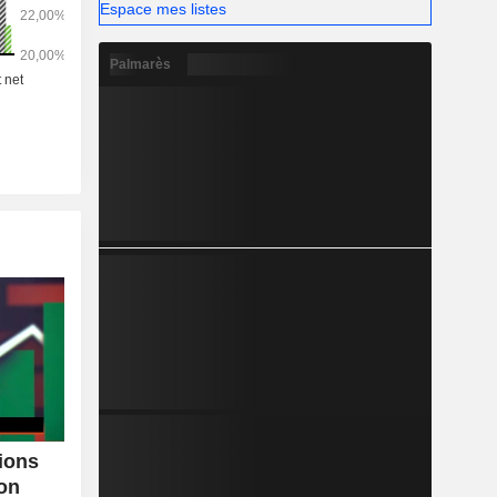
Espace mes listes
Palmarès
tions
lon