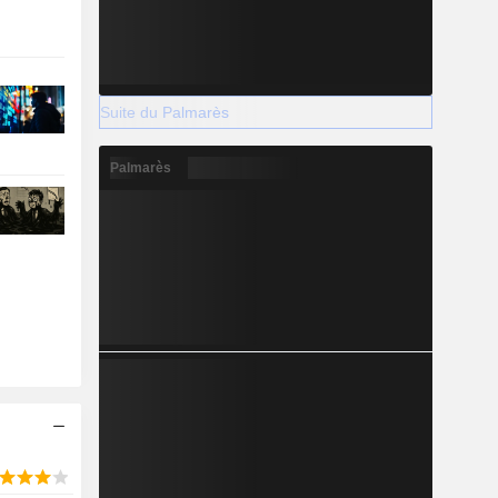
Suite du Palmarès
Palmarès