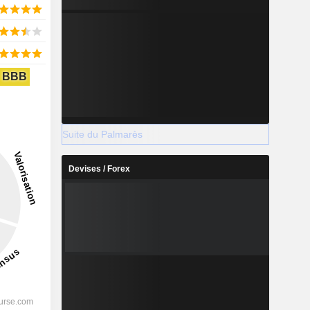
BBB
Suite du Palmarès
Devises / Forex