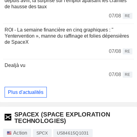
depuis avril, la surprise sur l'emploi apaisant les craintes
de hausse des taux
07/08
RE
ROI - La semaine financière en cinq graphiques : "
Yentervention », manne du raffinage et folies dépensières
de SpaceX
07/08
RE
Dealjà vu
07/08
RE
Plus d'actualités
SPACEX (SPACE EXPLORATION
TECHNOLOGIES)
Action
SPCX
US84615Q1031